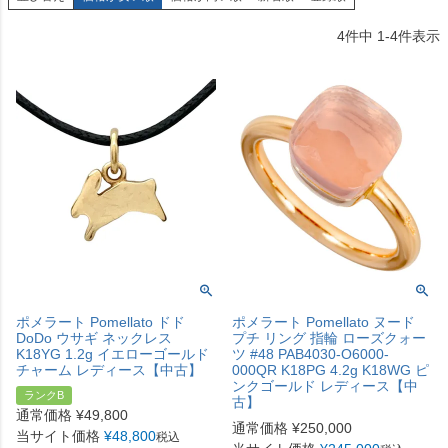
4
件中
1
-
4
件表示
ポメラート Pomellato ドド
ポメラート Pomellato ヌード
DoDo ウサギ ネックレス
プチ リング 指輪 ローズクォー
K18YG 1.2g イエローゴールド
ツ #48 PAB4030-O6000-
チャーム レディース【中古】
000QR K18PG 4.2g K18WG ピ
ンクゴールド レディース【中
ランクB
古】
通常価格
¥
49,800
通常価格
¥
250,000
当サイト価格
¥
48,800
税込