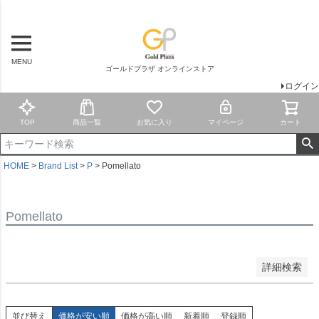
商品タグ
新品
MENU
ランク9
ゴールドプラザ オンラインストア
ランク8
ログイン
ランク7
ランク6
TOP
商品一覧
お気に入り
マイページ
カート
ランク5
ランク4
訳あり
HOME
Brand List
P
Pomellato
ジャンク
Wedding
Pomellato
検索
詳細検索
並び替え
価格が安い順
価格が高い順
新着順
登録順