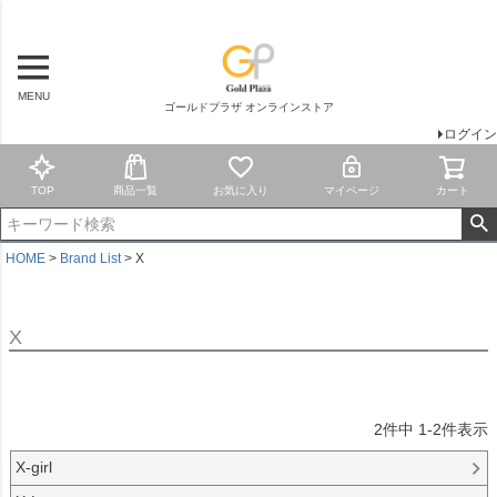
価格
〜
在庫なし商品
MENU
在庫なし商品を表示しない
ゴールドプラザ オンラインストア
ログイン
商品番号/JANコード
TOP
商品一覧
お気に入り
マイページ
カート
商品タグ
HOME
Brand List
X
新品
ランク9
ランク8
X
ランク7
ランク6
ランク5
ランク4
2
件中
1
-
2
件表示
訳あり
ジャンク
X-girl
Wedding