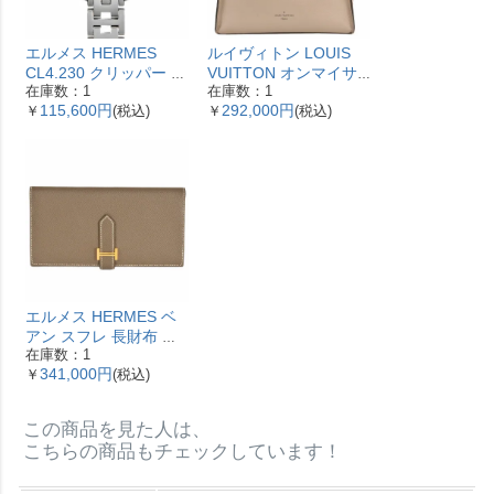
エルメス HERMES
ルイヴィトン LOUIS
CL4.230 クリッパー ナ
VUITTON オンマイサ
在庫数：1
在庫数：1
クレ 腕時計 シェル文字
イドMM ハンドバッグ
115,600円
292,000円
￥
(税込)
￥
(税込)
盤 ベゼル12Pダイヤ レ
2WAY レザー M53825
ディース【中古】
ガレ RFID ベージュ
【中古】
エルメス HERMES ベ
アン スフレ 長財布 ヴ
在庫数：1
ォーエプソン Y刻印 エ
341,000円
￥
(税込)
トゥープ ゴールド金具
【中古】
この商品を見た人は、
こちらの商品もチェックしています！