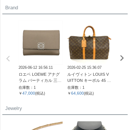
SS メンズ【中古】
Brand
2026-06-12 16:56:11
2026-02-25 15:36:07
2026-06
ロエベ LOEWE アナグ
ルイヴィトン LOUIS V
ルイヴィ
ラム バーティカル 三つ
UITTON キーポル 45 ボ
UITT
折り財布 ベージュ シル
ストンバッグ モノグラ
エヴィ
在庫数：1
在庫数：1
在庫数：
バー金具【中古】
ム キャンバス M41428
財布 
47,000
64,600
14,6
￥
(税込)
￥
(税込)
￥
SP0961【中古】
バス M
ゴールド
Jewelry
【中古