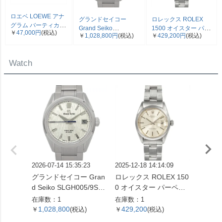
ロエベ LOEWE アナ
グランドセイコー
ロレックス ROLEX
グラム バーティカル
Grand Seiko
1500 オイスター パー
￥
47,000円
(税込)
三つ折り財布 ベージ
￥
1,028,800円
(税込)
￥
429,200円
(税込)
SLGH005/9SA5-00C0
ペチュアル デイト 腕
ュ シルバー金具【中
エボリューション 9 コ
時計 シルバー文字盤 7
古】
レクション 腕時計 シ
桁 2番台 OH済 メンズ
Watch
ルバー文字盤 白樺 SS
【中古】
メンズ【中古】
2026-07-14 15:35:23
2025-12-18 14:14:09
2026-04
グランドセイコー Gran
ロレックス ROLEX 150
ロレック
d Seiko SLGH005/9SA5
0 オイスター パーペチ
73G 
-00C0 エボリューショ
ュアル デイト 腕時計 シ
番 腕
在庫数：1
在庫数：1
在庫数：
ン 9 コレクション 腕時
ルバー文字盤 7桁 2番台
字盤 1
1,028,800
429,200
899,
￥
(税込)
￥
(税込)
￥
計 シルバー文字盤 白樺
OH済 メンズ【中古】
レディ