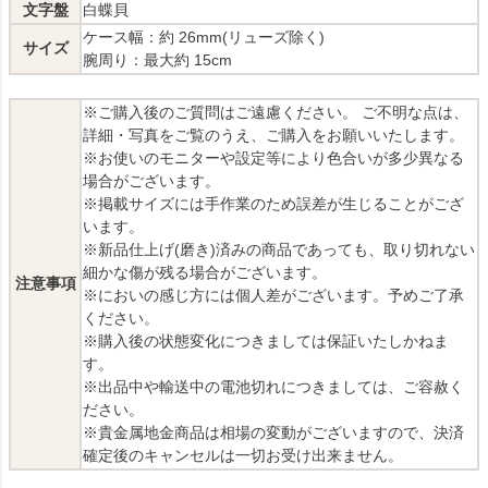
文字盤
白蝶貝
ケース幅：約 26mm(リューズ除く)
サイズ
腕周り：最大約 15cm
※ご購入後のご質問はご遠慮ください。 ご不明な点は、
詳細・写真をご覧のうえ、ご購入をお願いいたします。
※お使いのモニターや設定等により色合いが多少異なる
場合がございます。
※掲載サイズには手作業のため誤差が生じることがござ
います。
※新品仕上げ(磨き)済みの商品であっても、取り切れない
細かな傷が残る場合がございます。
注意事項
※においの感じ方には個人差がございます。予めご了承
ください。
※購入後の状態変化につきましては保証いたしかねま
す。
※出品中や輸送中の電池切れにつきましては、ご容赦く
ださい。
※貴金属地金商品は相場の変動がございますので、決済
確定後のキャンセルは一切お受け出来ません。