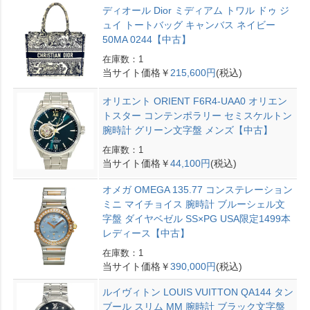
ディオール Dior ミディアム トワル ドゥ ジ
ュイ トートバッグ キャンバス ネイビー
50MA 0244【中古】
在庫数：1
当サイト価格￥
215,600円
(税込)
オリエント ORIENT F6R4-UAA0 オリエン
トスター コンテンポラリー セミスケルトン
腕時計 グリーン文字盤 メンズ【中古】
在庫数：1
当サイト価格￥
44,100円
(税込)
オメガ OMEGA 135.77 コンステレーション
ミニ マイチョイス 腕時計 ブルーシェル文
字盤 ダイヤベゼル SS×PG USA限定1499本
レディース【中古】
在庫数：1
当サイト価格￥
390,000円
(税込)
ルイヴィトン LOUIS VUITTON QA144 タン
ブール スリム MM 腕時計 ブラック文字盤