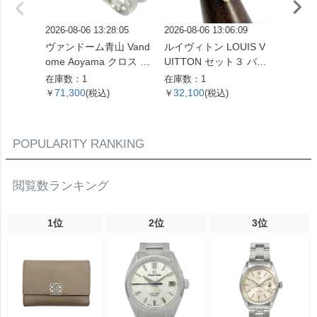
2026-08-06 13:28:05
2026-08-06 13:06:09
2026-08
ヴァンドーム青山 Vand
ルイヴィトン LOUIS V
シャネル
ome Aoyama クロス モ
UITTON セット３ バー
リア 1
チーフ リング 指輪 ダイ
グ・ブルーミングスト
指輪 ダ
在庫数：1
在庫数：1
在庫数：
ヤモンド 0.16ct 約13号
ラス リング 指輪 M683
K18WG
71,300
32,100
79,3
￥
(税込)
￥
(税込)
￥
K18WG 3.3g ホワイト
77 GP ゴールド ゴール
ゴール
ゴールド レディース
ド金具 LB0159 レディ
【中古
【中古】
ース【中古】
POPULARITY RANKING
閲覧数ランキング
1位
2位
3位