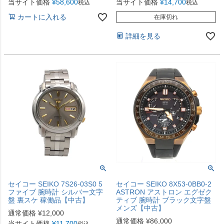
当サイト価格
¥
58,600
当サイト価格
¥
14,700
税込
税込
カートに入れる
在庫切れ
詳細を見る
セイコー SEIKO 7S26-03S0 5
セイコー SEIKO 8X53-0BB0-2
ファイブ 腕時計 シルバー文字
ASTRON アストロン エグゼク
盤 裏スケ 稼働品【中古】
ティブ 腕時計 ブラック文字盤
メンズ【中古】
通常価格
¥
12,000
通常価格
¥
86,000
当サイト価格
¥
11,700
税込