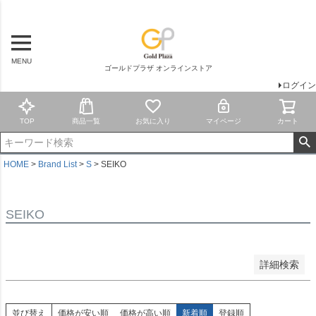
商品タグ
新品
MENU
ランク9
ゴールドプラザ オンラインストア
ランク8
ログイン
ランク7
ランク6
TOP
商品一覧
お気に入り
マイページ
カート
ランク5
ランク4
訳あり
HOME
Brand List
S
SEIKO
ジャンク
Wedding
SEIKO
検索
詳細検索
並び替え
価格が安い順
価格が高い順
新着順
登録順