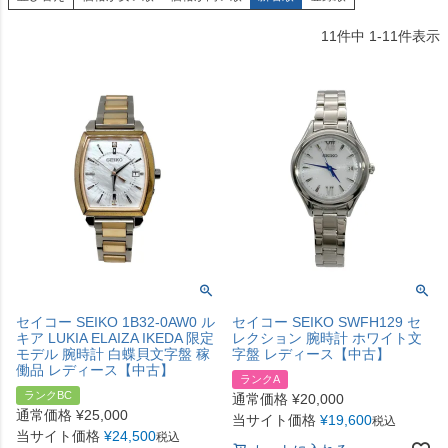
11
件中
1
-
11
件表示
セイコー SEIKO 1B32-0AW0 ル
セイコー SEIKO SWFH129 セ
キア LUKIA ELAIZA IKEDA 限定
レクション 腕時計 ホワイト文
モデル 腕時計 白蝶貝文字盤 稼
字盤 レディース【中古】
働品 レディース【中古】
ランクA
ランクBC
通常価格
¥
20,000
通常価格
¥
25,000
当サイト価格
¥
19,600
税込
当サイト価格
¥
24,500
税込