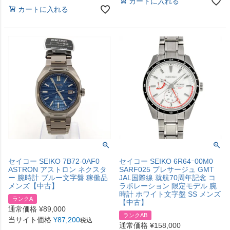
カートに入れる
カートに入れる
セイコー SEIKO 7B72-0AF0
セイコー SEIKO 6R64ｰ00M0
ASTRON アストロン ネクスタ
SARF025 プレサージュ GMT
ー 腕時計 ブルー文字盤 稼働品
JAL国際線 就航70周年記念 コ
メンズ【中古】
ラボレーション 限定モデル 腕
時計 ホワイト文字盤 SS メンズ
ランクA
【中古】
通常価格
¥
89,000
ランクAB
当サイト価格
¥
87,200
税込
通常価格
¥
158,000