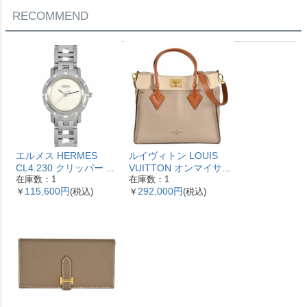
RECOMMEND
エルメス HERMES
ルイヴィトン LOUIS
CL4.230 クリッパー ナ
VUITTON オンマイサ
在庫数：1
在庫数：1
クレ 腕時計 シェル文字
イドMM ハンドバッグ
115,600円
292,000円
￥
(税込)
￥
(税込)
盤 ベゼル12Pダイヤ レ
2WAY レザー M53825
ディース【中古】
ガレ RFID ベージュ
【中古】