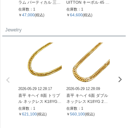
ラム バーティカル 三つ
UITTON キーポル 45 ボ
UITT
折り財布 ベージュ シル
ストンバッグ モノグラ
ユ・ク
在庫数：1
在庫数：1
在庫数：
バー金具【中古】
ム キャンバス M41428
布 モ
47,000
64,600
105,
￥
(税込)
￥
(税込)
￥
SP0961【中古】
ント M
【中古
Jewelry
2026-05-29 12:28:17
2026-05-29 12:28:09
2026-05
喜平 キヘイ 8面 トリプ
喜平 キヘイ 6面 ダブル
ティファニ
ル ネックレス K18YG 2
ネックレス K18YG 22.2
o. ハ
4.5g 60cm【中古】
g 55cm【中古】
ルリンク
在庫数：1
在庫数：1
在庫数：
153093
621,100
560,100
318,
￥
(税込)
￥
(税込)
￥
ルバー
古】