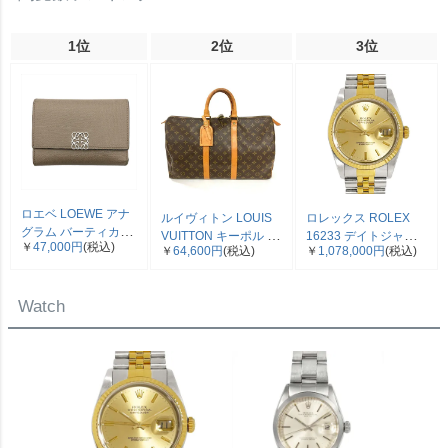
1位
2位
3位
ロエベ LOEWE アナ
ルイヴィトン LOUIS
ロレックス ROLEX
グラム バーティカル
VUITTON キーポル 45
16233 デイトジャス
￥
47,000円
(税込)
三つ折り財布 ベージ
￥
64,600円
(税込)
￥
1,078,000円
(税込)
ボストンバッグ モノ
ト E番 腕時計 シャン
ュ シルバー金具【中
グラム キャンバス
パン文字盤 SS×YG コ
古】
M41428 SP0961【中
ンビ メンズ【中古】
Watch
古】