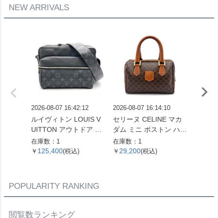
NEW ARRIVALS
2026-08-07 16:42:12
2026-08-07 16:14:10
2026-08
ルイヴィトン LOUIS V
セリーヌ CELINE マカ
セリーヌ
UITTON アウトドア メ
ダム ミニ ボストン ハン
ージ 
ッセンジャー PM ショ
ドバッグ PVC レザー ブ
2WAY
在庫数：1
在庫数：1
在庫数：
ルダーバッグ タイガ ラ
ラウン トリオンフ エン
9243D
125,400
29,200
176,
￥
(税込)
￥
(税込)
￥
マ M30233 ノワール F
ブレム レディース【中
ー金具
O5109 メンズ【中古】
古】
ィース
POPULARITY RANKING
閲覧数ランキング