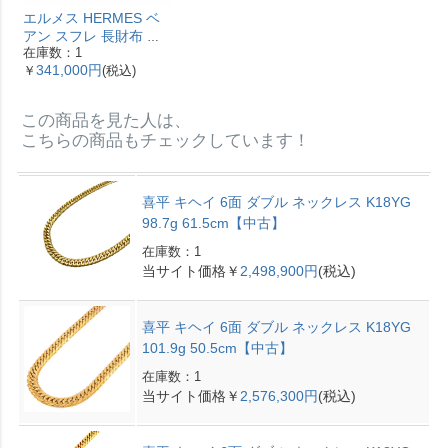
エルメス HERMES ベ
アン スフレ 長財布 ヴ
在庫数：1
ォーエプソン Y刻印 エ
341,000円
￥
(税込)
トゥープ ゴールド金具
【中古】
この商品を見た人は、
こちらの商品もチェックしています！
喜平 キヘイ 6面 ダブル ネックレス K18YG
98.7g 61.5cm【中古】
在庫数：1
当サイト価格￥
2,498,900円
(税込)
喜平 キヘイ 6面 ダブル ネックレス K18YG
101.9g 50.5cm【中古】
在庫数：1
当サイト価格￥
2,576,300円
(税込)