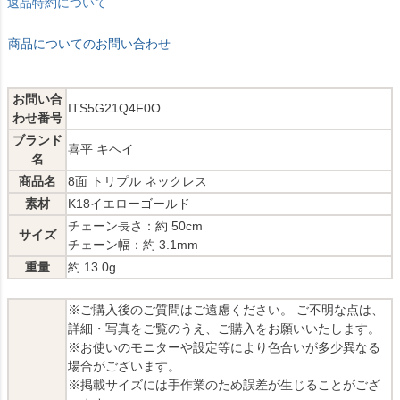
返品特約について
商品についてのお問い合わせ
お問い合
ITS5G21Q4F0O
わせ番号
ブランド
喜平 キヘイ
名
商品名
8面 トリプル ネックレス
素材
K18イエローゴールド
チェーン長さ：約 50cm
サイズ
チェーン幅：約 3.1mm
重量
約 13.0g
※ご購入後のご質問はご遠慮ください。 ご不明な点は、
詳細・写真をご覧のうえ、ご購入をお願いいたします。
※お使いのモニターや設定等により色合いが多少異なる
場合がございます。
※掲載サイズには手作業のため誤差が生じることがござ