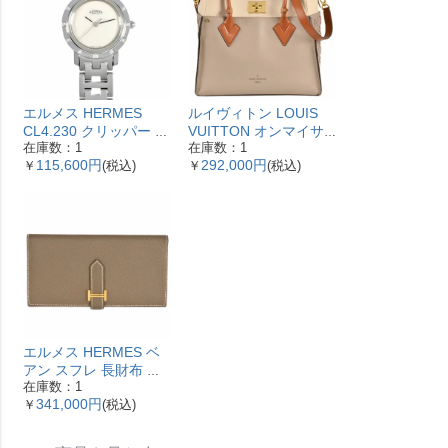
エルメス HERMES
ルイヴィトン LOUIS
CL4.230 クリッパー ナ
VUITTON オンマイサ
在庫数：1
在庫数：1
クレ 腕時計 シェル文字
イドMM ハンドバッグ
115,600円
292,000円
￥
(税込)
￥
(税込)
盤 ベゼル12Pダイヤ レ
2WAY レザー M53825
ディース【中古】
ガレ RFID ベージュ
【中古】
エルメス HERMES ベ
アン スフレ 長財布 ヴ
在庫数：1
ォーエプソン Y刻印 エ
341,000円
￥
(税込)
トゥープ ゴールド金具
【中古】