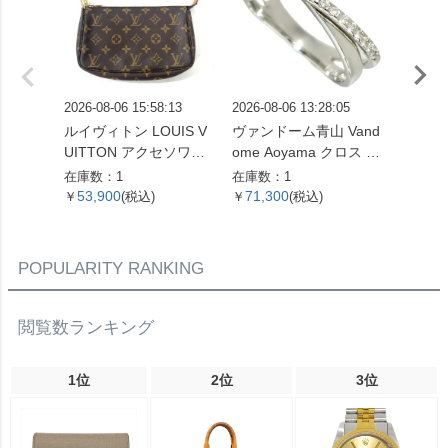
2026-08-06 15:58:13
2026-08-06 13:28:05
2026-08
ルイヴィトン LOUIS V
ヴァンドーム青山 Vand
パンドラ
UITTON アクセソワー
ome Aoyama クロス モ
ーモチ
ル ポシェット モノグラ
チーフ リング 指輪 ダイ
ャスター
在庫数：1
在庫数：1
在庫数：
ム キャンバス M51980
ヤモンド 0.16ct 約13号
6.5cm 
53,900
71,300
10,5
￥
(税込)
￥
(税込)
￥
ブラウン【中古】
K18WG 3.3g ホワイト
バー シ
ゴールド レディース
イドボ
【中古】
POPULARITY RANKING
閲覧数ランキング
1位
2位
3位