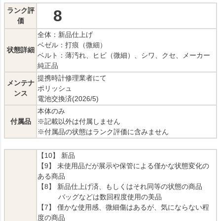
ランク評
8
価
全体：新品仕上げ
ベゼル：打痕（微細）
状態詳細
ベルト：薄汚れ、ヒビ（微細）、シワ、クセ、メーカー
純正品
提携時計修理業者にて
メンテナ
ポリッシュ
ンス
電池交換済(2026/5)
本体のみ
付属品
※記載以外は付属しません
※付属品の状態はランク評価に含みません
【10】 新品
【9】 未使用品だが展示や保管による僅かな状態変化の
ある商品
【8】 新品仕上げ済、もしくはそれ同等の状態の商品
バッグなどは数回程度使用の美品
【7】 僅かな使用感、微細傷はあるが、気にならない程
度の商品