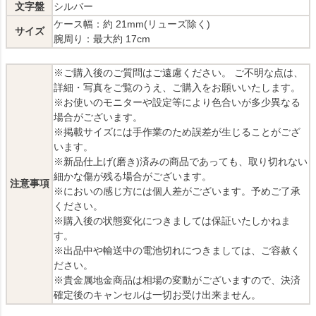
文字盤
シルバー
ケース幅：約 21mm(リューズ除く)
サイズ
腕周り：最大約 17cm
※ご購入後のご質問はご遠慮ください。 ご不明な点は、
詳細・写真をご覧のうえ、ご購入をお願いいたします。
※お使いのモニターや設定等により色合いが多少異なる
場合がございます。
※掲載サイズには手作業のため誤差が生じることがござ
います。
※新品仕上げ(磨き)済みの商品であっても、取り切れない
細かな傷が残る場合がございます。
注意事項
※においの感じ方には個人差がございます。予めご了承
ください。
※購入後の状態変化につきましては保証いたしかねま
す。
※出品中や輸送中の電池切れにつきましては、ご容赦く
ださい。
※貴金属地金商品は相場の変動がございますので、決済
確定後のキャンセルは一切お受け出来ません。