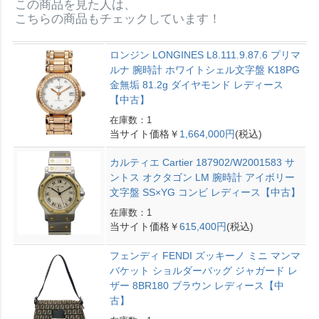
この商品を見た人は、
こちらの商品もチェックしています！
ロンジン LONGINES L8.111.9.87.6 プリマ
ルナ 腕時計 ホワイトシェル文字盤 K18PG
金無垢 81.2g ダイヤモンド レディース
【中古】
在庫数：1
当サイト価格￥
1,664,000円
(税込)
カルティエ Cartier 187902/W2001583 サ
ントス オクタゴン LM 腕時計 アイボリー
文字盤 SS×YG コンビ レディース【中古】
在庫数：1
当サイト価格￥
615,400円
(税込)
フェンディ FENDI ズッキーノ ミニ マンマ
バケット ショルダーバッグ ジャガード レ
ザー 8BR180 ブラウン レディース【中
古】