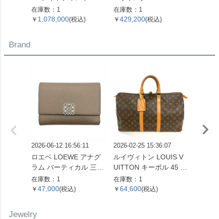
腕時計 シャンパン文字
ュアル デイト 腕時計 シ
番 腕
在庫数：1
在庫数：1
在庫数：
盤 SS×YG コンビ メン
ルバー文字盤 7桁 2番台
字盤 1
1,078,000
429,200
899,
￥
(税込)
￥
(税込)
￥
ズ【中古】
OH済 メンズ【中古】
レディ
Brand
2026-06-12 16:56:11
2026-02-25 15:36:07
2026-07
ロエベ LOEWE アナグ
ルイヴィトン LOUIS V
ルイヴィ
ラム バーティカル 三つ
UITTON キーポル 45 ボ
UITT
折り財布 ベージュ シル
ストンバッグ モノグラ
ユ・ク
在庫数：1
在庫数：1
在庫数：
バー金具【中古】
ム キャンバス M41428
布 モ
47,000
64,600
105,
￥
(税込)
￥
(税込)
￥
SP0961【中古】
ント M
【中古
Jewelry