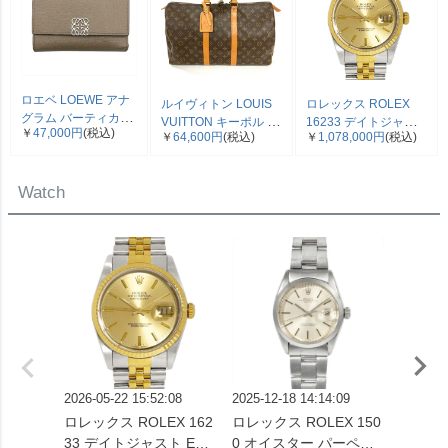
ロエベ LOEWE アナ
ルイヴィトン LOUIS
ロレックス ROLEX
グラム バーティカル
VUITTON キーポル 45
16233 デイトジャス
￥
47,000円
(税込)
三つ折り財布 ベージ
￥
64,600円
(税込)
￥
1,078,000円
(税込)
ボストンバッグ モノ
ト E番 腕時計 シャン
ュ シルバー金具【中
グラム キャンバス
パン文字盤 SS×YG コ
古】
M41428 SP0961【中
ンビ メンズ【中古】
Watch
古】
2026-05-22 15:52:08
2025-12-18 14:14:09
2026-04
ロレックス ROLEX 162
ロレックス ROLEX 150
ロレック
33 デイトジャスト E番
0 オイスター パーペチ
73G 