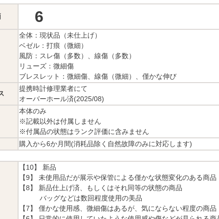
6
価
全体：現状品（未仕上げ）
ベゼル：打痕（微細）
風防：スレ傷（多数）、線傷（多数）
リューズ：微細傷
ブレスレット：微細傷、線傷（微細）、僅かな伸び
提携時計修理業者にて
ス
オーバーホール済(2025/08)
本体のみ
※記載以外は付属しません
※付属品の状態はランク評価に含みません
購入から6か月間(消耗品除く自然故障のみに対応します)
【10】 新品
【9】 未使用品だが展示や保管による僅かな状態変化のある商品
【8】 新品仕上げ済、もしくはそれ同等の状態の商品
バッグなどは数回程度使用の美品
【7】 僅かな使用感、微細傷はあるが、気にならない程度の商品
【6】 日常的に使用していたような使用感や傷などが見られる商