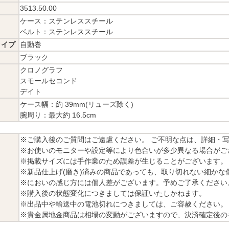
3513.50.00
ケース：ステンレススチール
ベルト：ステンレススチール
タイプ
自動巻
ブラック
クロノグラフ
スモールセコンド
デイト
ケース幅：約 39mm(リューズ除く)
腕周り：最大約 16.5cm
※ご購入後のご質問はご遠慮ください。 ご不明な点は、詳細・
※お使いのモニターや設定等により色合いが多少異なる場合がご
※掲載サイズには手作業のため誤差が生じることがございます。
※新品仕上げ(磨き)済みの商品であっても、取り切れない細かな
※においの感じ方には個人差がございます。予めご了承ください
※購入後の状態変化につきましては保証いたしかねます。
※出品中や輸送中の電池切れにつきましては、ご容赦ください。
※貴金属地金商品は相場の変動がございますので、決済確定後の