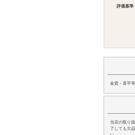
評価基準
金貨・喜平
当店の取り
了しても欠
い。