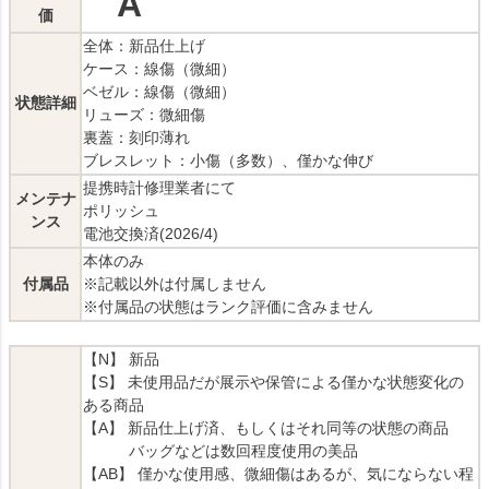
A
価
全体：新品仕上げ
ケース：線傷（微細）
ベゼル：線傷（微細）
状態詳細
リューズ：微細傷
裏蓋：刻印薄れ
ブレスレット：小傷（多数）、僅かな伸び
提携時計修理業者にて
メンテナ
ポリッシュ
ンス
電池交換済(2026/4)
本体のみ
付属品
※記載以外は付属しません
※付属品の状態はランク評価に含みません
【N】 新品
【S】 未使用品だが展示や保管による僅かな状態変化の
ある商品
【A】 新品仕上げ済、もしくはそれ同等の状態の商品
バッグなどは数回程度使用の美品
【AB】 僅かな使用感、微細傷はあるが、気にならない程