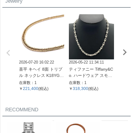
Jewelry
2026-07-20 16:02:22
2026-05-22 11:34:11
2026-05
喜平 キヘイ 8面 トリプ
ティファニー Tiffany&C
喜平 キ
ル ネックレス K18YG 1
o. ハードウェア スモー
ル ネッ
0.4g【中古】
ルリンク ネックレス 60
4.5g 
在庫数：1
在庫数：1
在庫数：
153093 SV925 42.4g シ
221,400
318,300
621,
￥
(税込)
￥
(税込)
￥
ルバー レディース【中
古】
RECOMMEND