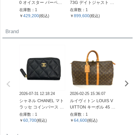
0 オイスター パーペチ
73G デイトジャスト T
d Seik
ュアル デイト 腕時計 シ
番 腕時計 シャンパン文
-00C
在庫数：1
在庫数：1
在庫数：
ルバー文字盤 7桁 2番台
字盤 10Pダイヤ SS×YG
ン 9 
429,200
899,600
1,02
￥
(税込)
￥
(税込)
￥
OH済 メンズ【中古】
レディース【中古】
計 シ
SS メ
Brand
2026-07-31 12:18:24
2026-02-25 15:36:07
2026-06
シャネル CHANEL マト
ルイヴィトン LOUIS V
ロエベ 
ラッセ コインパース コ
UITTON キーポル 45 ボ
ラム 
インケース キャビアス
ストンバッグ モノグラ
折り財
在庫数：1
在庫数：1
在庫数：
キン ブラック ゴールド
ム キャンバス M41428
バー金
60,700
64,600
47,0
￥
(税込)
￥
(税込)
￥
金具 22番台 ココマーク
SP0961【中古】
【中古】