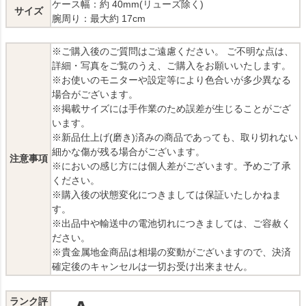
ケース幅：約 40mm(リューズ除く)
サイズ
腕周り：最大約 17cm
※ご購入後のご質問はご遠慮ください。 ご不明な点は、
詳細・写真をご覧のうえ、ご購入をお願いいたします。
※お使いのモニターや設定等により色合いが多少異なる
場合がございます。
※掲載サイズには手作業のため誤差が生じることがござ
います。
※新品仕上げ(磨き)済みの商品であっても、取り切れない
細かな傷が残る場合がございます。
注意事項
※においの感じ方には個人差がございます。予めご了承
ください。
※購入後の状態変化につきましては保証いたしかねま
す。
※出品中や輸送中の電池切れにつきましては、ご容赦く
ださい。
※貴金属地金商品は相場の変動がございますので、決済
確定後のキャンセルは一切お受け出来ません。
ランク評