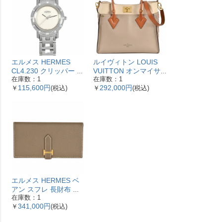
エルメス HERMES
ルイヴィトン LOUIS
CL4.230 クリッパー ナ
VUITTON オンマイサ
在庫数：1
在庫数：1
クレ 腕時計 シェル文字
イドMM ハンドバッグ
115,600円
292,000円
￥
(税込)
￥
(税込)
盤 ベゼル12Pダイヤ レ
2WAY レザー M53825
ディース【中古】
ガレ RFID ベージュ
【中古】
エルメス HERMES ベ
アン スフレ 長財布 ヴ
在庫数：1
ォーエプソン Y刻印 エ
341,000円
￥
(税込)
トゥープ ゴールド金具
【中古】