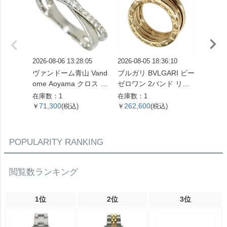
2026-08-06 13:28:05
2026-08-05 18:36:10
2026-08
ヴァンドーム青山 Vand
ブルガリ BVLGARI ビー
ブルガリ
ome Aoyama クロス モ
ゼロワン 2バンド リン
ゼロワン
チーフ リング 指輪 ダイ
グ 指輪 #49 K18YG 8.7
グ 指輪 
在庫数：1
在庫数：1
在庫数：
ヤモンド 0.16ct 約13号
g イエローゴールド【中
g ホ
71,300
262,600
179,
￥
(税込)
￥
(税込)
￥
K18WG 3.3g ホワイト
古】
古】
ゴールド レディース
【中古】
POPULARITY RANKING
閲覧数ランキング
1位
2位
3位