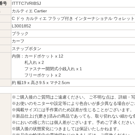
番号
ITTTC7VRIBSJ
名
カルティエ Cartier
C ドゥ カルティエ フラップ付き インターナショナル ウォレット
L3001852
ブラック
カーフ
スナップボタン
内側：カードポケット x 12
札入れ x 2
ファスナー開閉式小銭入れ x 1
フリーポケット x 2
約 幅19 x 高さ9.5 x マチ2.5cm
※ご購入後のご質問はご遠慮ください。 ご不明な点は、詳細・
※お使いのモニターや設定等により色合いが多少異なる場合がご
※掲載サイズには手作業のため誤差が生じることがございます。
※新品仕上げ(磨き)済みの商品であっても、取り切れない細かな
※においの感じ方には個人差がございます。予めご了承ください
※購入後の状態変化につきましては保証いたしかねます。
※出品中や輸送中の電池切れにつきましては、ご容赦ください。