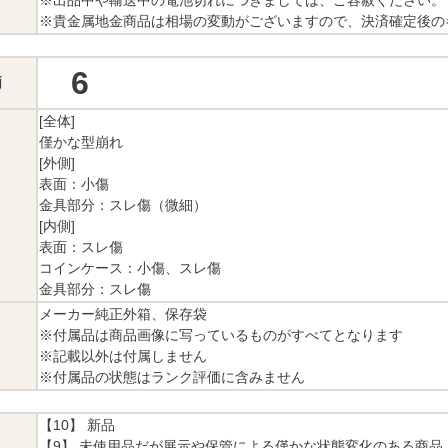
※貴金属地金商品は相場の変動がございますので、決済確定後の
6
価
[全体]
僅かな型崩れ
[外側]
表面：小傷
金具部分：スレ傷（微細）
[内側]
表面：スレ傷
コインケース：小傷、スレ傷
金具部分：スレ傷
メーカー純正外箱、保存袋
※付属品は商品画像に写っているものがすべてとなります
※記載以外は付属しません
※付属品の状態はランク評価に含みません
【10】 新品
【9】 未使用品だが展示や保管による僅かな状態変化のある商品