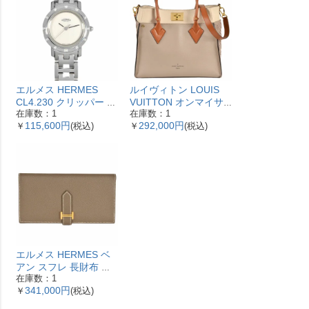
エルメス HERMES
ルイヴィトン LOUIS
CL4.230 クリッパー ナ
VUITTON オンマイサ
在庫数：1
在庫数：1
クレ 腕時計 シェル文字
イドMM ハンドバッグ
115,600円
292,000円
￥
(税込)
￥
(税込)
盤 ベゼル12Pダイヤ レ
2WAY レザー M53825
ディース【中古】
ガレ RFID ベージュ
【中古】
エルメス HERMES ベ
アン スフレ 長財布 ヴ
在庫数：1
ォーエプソン Y刻印 エ
341,000円
￥
(税込)
トゥープ ゴールド金具
【中古】