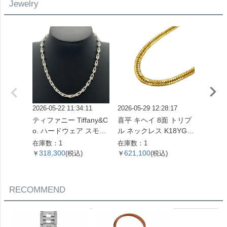
Jewelry
2026-05-22 11:34:11
2026-05-29 12:28:17
2026-01
ティファニー Tiffany&C
喜平 キヘイ 8面 トリプ
エルメス
o. ハードウェア スモー
ル ネックレス K18YG 2
ァー 
ルリンク ネックレス 60
4.5g 60cm【中古】
指輪 #4
在庫数：1
在庫数：1
在庫数：
153093 SV925 42.4g シ
ホワイ
318,300
621,100
96,0
￥
(税込)
￥
(税込)
￥
ルバー レディース【中
ィース
古】
RECOMMEND