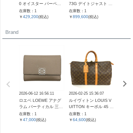
0 オイスター パーペチ
73G デイトジャスト T
33 デ
ュアル デイト 腕時計 シ
番 腕時計 シャンパン文
腕時計
在庫数：1
在庫数：1
在庫数：
ルバー文字盤 7桁 2番台
字盤 10Pダイヤ SS×YG
盤 SS
429,200
899,600
1,07
￥
(税込)
￥
(税込)
￥
OH済 メンズ【中古】
レディース【中古】
ズ【中
Brand
2026-06-12 16:56:11
2026-02-25 15:36:07
2026-07
ロエベ LOEWE アナグ
ルイヴィトン LOUIS V
ロエベ 
ラム バーティカル 三つ
UITTON キーポル 45 ボ
ボディ
折り財布 ベージュ シル
ストンバッグ モノグラ
ーバッ
在庫数：1
在庫数：1
在庫数：
バー金具【中古】
ム キャンバス M41428
バー金
47,000
64,600
127,
￥
(税込)
￥
(税込)
￥
SP0961【中古】
ンカー
レディ