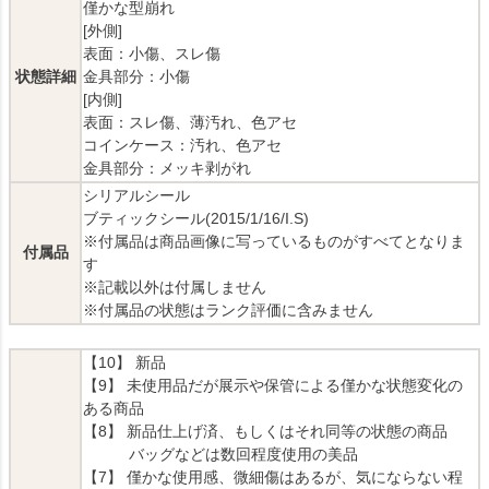
僅かな型崩れ
[外側]
表面：小傷、スレ傷
状態詳細
金具部分：小傷
[内側]
表面：スレ傷、薄汚れ、色アセ
コインケース：汚れ、色アセ
金具部分：メッキ剥がれ
シリアルシール
ブティックシール(2015/1/16/I.S)
※付属品は商品画像に写っているものがすべてとなりま
付属品
す
※記載以外は付属しません
※付属品の状態はランク評価に含みません
【10】 新品
【9】 未使用品だが展示や保管による僅かな状態変化の
ある商品
【8】 新品仕上げ済、もしくはそれ同等の状態の商品
バッグなどは数回程度使用の美品
【7】 僅かな使用感、微細傷はあるが、気にならない程