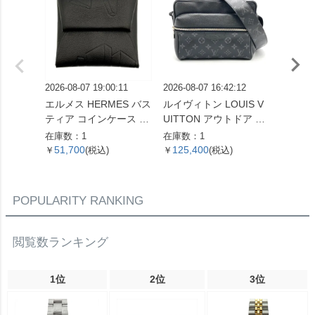
2026-08-07 19:00:11
2026-08-07 16:42:12
2026-08
エルメス HERMES バス
ルイヴィトン LOUIS V
セリーヌ
ティア コインケース ス
UITTON アウトドア メ
ダム ミ
イフト X刻印 ノワール
ッセンジャー PM ショ
ドバッグ
在庫数：1
在庫数：1
在庫数：
THE NATURE OF MEN
ルダーバッグ タイガ ラ
ラウン
51,700
125,400
29,2
￥
(税込)
￥
(税込)
￥
【中古】
マ M30233 ノワール F
ブレム
O5109 メンズ【中古】
古】
POPULARITY RANKING
閲覧数ランキング
1位
2位
3位