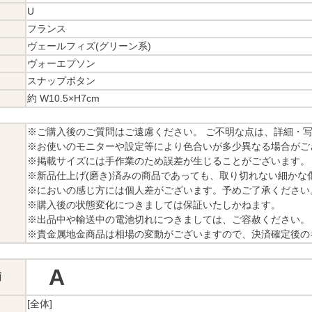
U
フランス
ヴェールフィズ(グリーン系)
ヴォーエプソン
スナップボタン
約 W10.5×H7cm
※ご購入後のご質問はご遠慮ください。 ご不明な点は、詳細・
※お使いのモニターや設定等により色合いが多少異なる場合がご
※掲載サイズには手作業のため誤差が生じることがございます。
※新品仕上げ(磨き)済みの商品であっても、取り切れない細かな
※においの感じ方には個人差がございます。予めご了承ください
※購入後の状態変化につきましては保証いたしかねます。
※出品中や輸送中の電池切れにつきましては、ご容赦ください。
※貴金属地金商品は相場の変動がございますので、決済確定後の
A
価
[全体]