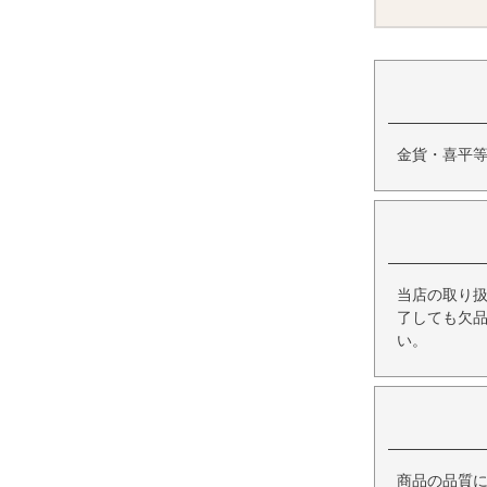
金貨・喜平
当店の取り
了しても欠
い。
商品の品質