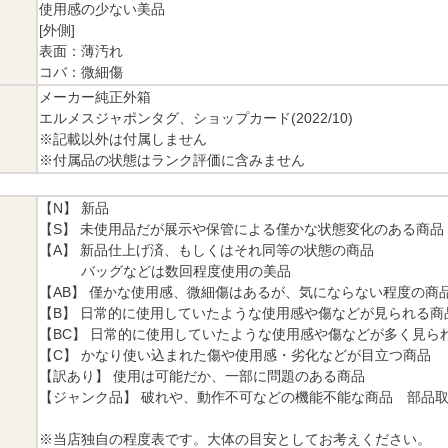
使用感の少ない美品
[外側]
表面：薄汚れ
コバ：微細傷
メーカー純正外箱
エルメスジャポンタグ、ショップカード(2022/10)
※記載以外は付属しません
※付属品の状態はランク評価に含みません
【N】 新品
【S】 未使用品だが展示や保管による僅かな状態変化のある商品
【A】 新品仕上げ済、もしくはそれ同等の状態の商品
バッグなどは数回程度使用の美品
【AB】 僅かな使用感、微細傷はあるが、気にならない程度の商
【B】 日常的に使用していたような使用感や傷などが見られる商
【BC】 日常的に使用していたような使用感や傷などが多く見ら
【C】 かなり使い込まれた傷や使用感・劣化などが目立つ商品
【訳あり】 使用は可能だか、一部に問題のある商品
【ジャンク品】 破れや、動作不可などの機能不能な商品 部品
※当店独自の程度表です。大体の目安としてお考えください。