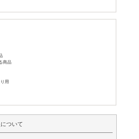
品
る商品
取り用
入について