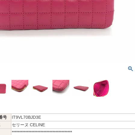
番号
IT9VL70BJD3E
名
セリーヌ CELINE
****************************************