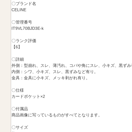
〇ブランド名
CELINE
〇管理番号
IT9VL70BJD3E-k
〇ランク評価
【6】
〇詳細
外側：型崩れ、スレ、薄汚れ、コバや角にスレ、小キズ、黒ずみ
内側：シワ、小キズ、スレ、黒ずみなど有り。
金具：金具に小キズ、メッキ剥がれ有り。
〇仕様
カードポケット×2
〇付属品
商品画像に写っているものがすべてとなります。
〇サイズ