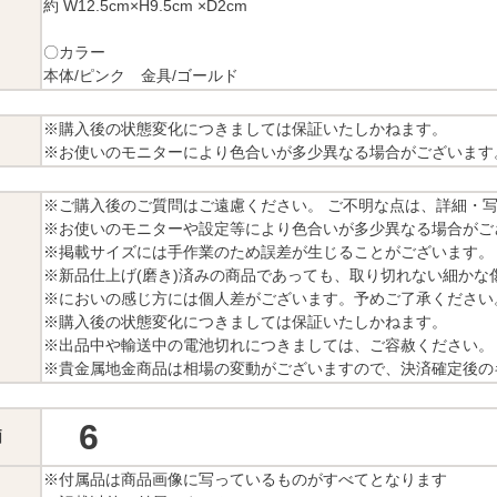
約 W12.5cm×H9.5cm ×D2cm
〇カラー
本体/ピンク 金具/ゴールド
※購入後の状態変化につきましては保証いたしかねます。
※お使いのモニターにより色合いが多少異なる場合がございます
※ご購入後のご質問はご遠慮ください。 ご不明な点は、詳細・
※お使いのモニターや設定等により色合いが多少異なる場合がご
※掲載サイズには手作業のため誤差が生じることがございます。
※新品仕上げ(磨き)済みの商品であっても、取り切れない細かな
※においの感じ方には個人差がございます。予めご了承ください
※購入後の状態変化につきましては保証いたしかねます。
※出品中や輸送中の電池切れにつきましては、ご容赦ください。
※貴金属地金商品は相場の変動がございますので、決済確定後の
6
価
※付属品は商品画像に写っているものがすべてとなります