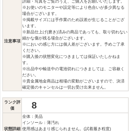
詳細・写真をご覧のうえ、ご購入をお願いいたします。
※お使いのモニターや設定等により色合いが多少異なる
場合がございます。
※掲載サイズには手作業のため誤差が生じることがござ
います。
※新品仕上げ(磨き)済みの商品であっても、取り切れない
細かな傷が残る場合がございます。
注意事項
※においの感じ方には個人差がございます。予めご了承
ください。
※購入後の状態変化につきましては保証いたしかねま
す。
※出品中や輸送中の電池切れにつきましては、ご容赦く
ださい。
※貴金属地金商品は相場の変動がございますので、決済
確定後のキャンセルは一切お受け出来ません。
ランク評
8
価
全体：美品
インソール：薄汚れ
状態詳細
使用感はあまり感じられません。(試着履き程度)