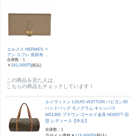
【中古】
エルメス HERMES ベ
アン スフレ 長財布 ヴ
在庫数：1
ォーエプソン Y刻印 エ
341,000円
￥
(税込)
トゥープ ゴールド金具
【中古】
この商品を見た人は、
こちらの商品もチェックしています！
ルイヴィトン LOUIS VUITTON パピヨン30
ハンドバッグ モノグラム キャンバス
M51365 ブラウン ゴールド金具 NO0977 旧
型 レディース【中古】
在庫数：1
当サイト価格￥
115,600円
(税込)