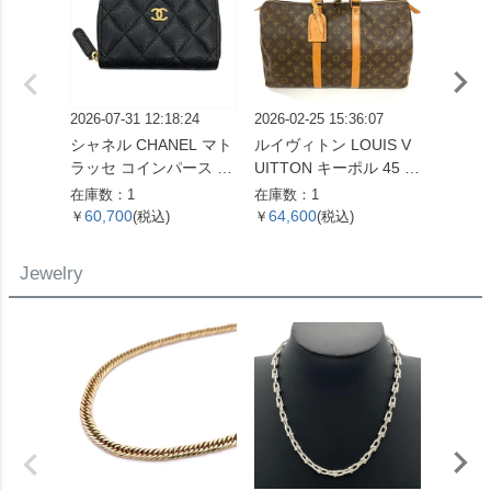
2026-07-31 12:18:24
2026-02-25 15:36:07
2026-06
シャネル CHANEL マト
ルイヴィトン LOUIS V
ロエベ 
ラッセ コインパース コ
UITTON キーポル 45 ボ
ラム 
インケース キャビアス
ストンバッグ モノグラ
折り財
在庫数：1
在庫数：1
在庫数：
キン ブラック ゴールド
ム キャンバス M41428
バー金
60,700
64,600
47,0
￥
(税込)
￥
(税込)
￥
金具 22番台 ココマーク
SP0961【中古】
【中古】
Jewelry