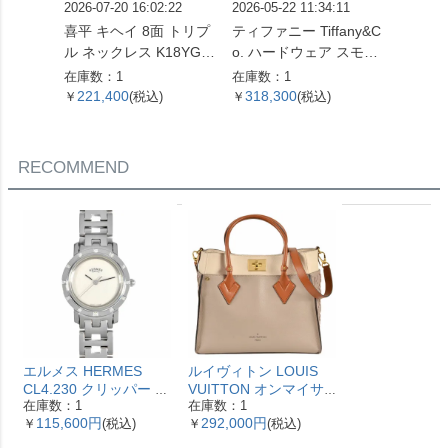
2026-07-20 16:02:22
2026-05-22 11:34:11
2026-05
喜平 キヘイ 8面 トリプ
ティファニー Tiffany&C
喜平 キ
ル ネックレス K18YG 1
o. ハードウェア スモー
ル ネッ
0.4g【中古】
ルリンク ネックレス 60
4.5g 
在庫数：1
在庫数：1
在庫数：
153093 SV925 42.4g シ
221,400
318,300
621,
￥
(税込)
￥
(税込)
￥
ルバー レディース【中
古】
RECOMMEND
エルメス HERMES
ルイヴィトン LOUIS
CL4.230 クリッパー ナ
VUITTON オンマイサ
在庫数：1
在庫数：1
クレ 腕時計 シェル文字
イドMM ハンドバッグ
115,600円
292,000円
￥
(税込)
￥
(税込)
盤 ベゼル12Pダイヤ レ
2WAY レザー M53825
ディース【中古】
ガレ RFID ベージュ