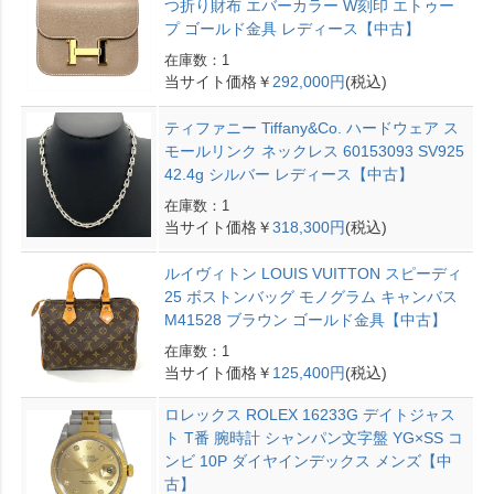
つ折り財布 エバーカラー W刻印 エトゥー
プ ゴールド金具 レディース【中古】
在庫数：1
当サイト価格￥
292,000円
(税込)
ティファニー Tiffany&Co. ハードウェア ス
モールリンク ネックレス 60153093 SV925
42.4g シルバー レディース【中古】
在庫数：1
当サイト価格￥
318,300円
(税込)
ルイヴィトン LOUIS VUITTON スピーディ
25 ボストンバッグ モノグラム キャンバス
M41528 ブラウン ゴールド金具【中古】
在庫数：1
当サイト価格￥
125,400円
(税込)
ロレックス ROLEX 16233G デイトジャス
ト T番 腕時計 シャンパン文字盤 YG×SS コ
ンビ 10P ダイヤインデックス メンズ【中
古】