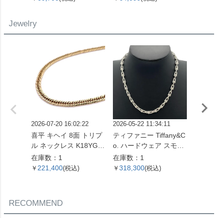
金具 22番台 ココマーク
SP0961【中古】
【中古】
Jewelry
2026-07-20 16:02:22
2026-05-22 11:34:11
2026-05
喜平 キヘイ 8面 トリプ
ティファニー Tiffany&C
喜平 キ
ル ネックレス K18YG 1
o. ハードウェア スモー
ル ネッ
0.4g【中古】
ルリンク ネックレス 60
4.5g 
在庫数：1
在庫数：1
在庫数
153093 SV925 42.4g シ
221,400
318,300
621,
￥
(税込)
￥
(税込)
￥
ルバー レディース【中
古】
RECOMMEND