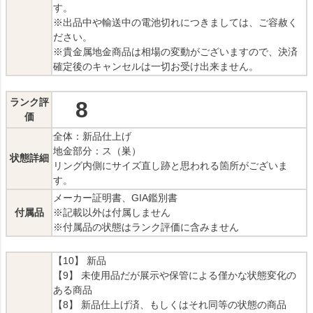
す。
※出品中や輸送中の電池切れにつきましては、ご容赦く
ださい。
※貴金属地金商品は相場の変動がございますので、決済
確定後のキャンセルは一切お受け出来ません。
ランク評
8
価
全体：新品仕上げ
地金部分：ス（巣）
状態詳細
リング内側にサイズ直し跡と思われる箇所がございま
す。
メーカー証明書、GIA鑑別書
付属品
※記載以外は付属しません
※付属品の状態はランク評価に含みません
【10】 新品
【9】 未使用品だが展示や保管による僅かな状態変化の
ある商品
【8】 新品仕上げ済、もしくはそれ同等の状態の商品