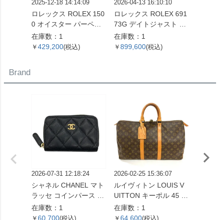
2025-12-18 14:14:09
2026-04-13 16:10:10
2026-07
ロレックス ROLEX 150
ロレックス ROLEX 691
グランド
0 オイスター パーペチ
73G デイトジャスト T
d Seik
ュアル デイト 腕時計 シ
番 腕時計 シャンパン文
-00C
在庫数：1
在庫数：1
在庫数
ルバー文字盤 7桁 2番台
字盤 10Pダイヤ SS×YG
ン 9 
429,200
899,600
1,02
￥
(税込)
￥
(税込)
￥
OH済 メンズ【中古】
レディース【中古】
計 シ
SS メ
Brand
2026-07-31 12:18:24
2026-02-25 15:36:07
2026-06
シャネル CHANEL マト
ルイヴィトン LOUIS V
ロエベ 
ラッセ コインパース コ
UITTON キーポル 45 ボ
ラム 
インケース キャビアス
ストンバッグ モノグラ
折り財
在庫数：1
在庫数：1
在庫数
キン ブラック ゴールド
ム キャンバス M41428
バー金
60,700
64,600
47,0
￥
(税込)
￥
(税込)
￥