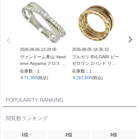
2026-08-06 13:28:05
2026-08-05 18:36:10
2026-08
ヴァンドーム青山 Vand
ブルガリ BVLGARI ビー
ブルガリ
ome Aoyama クロス モ
ゼロワン 2バンド リン
ゼロワン
チーフ リング 指輪 ダイ
グ 指輪 #49 K18YG 8.7
グ 指輪 
在庫数：1
在庫数：1
在庫数
ヤモンド 0.16ct 約13号
g イエローゴールド【中
g ホ
71,300
262,600
179,
￥
(税込)
￥
(税込)
￥
K18WG 3.3g ホワイト
古】
古】
ゴールド レディース
【中古】
POPULARITY RANKING
閲覧数ランキング
1位
2位
3位