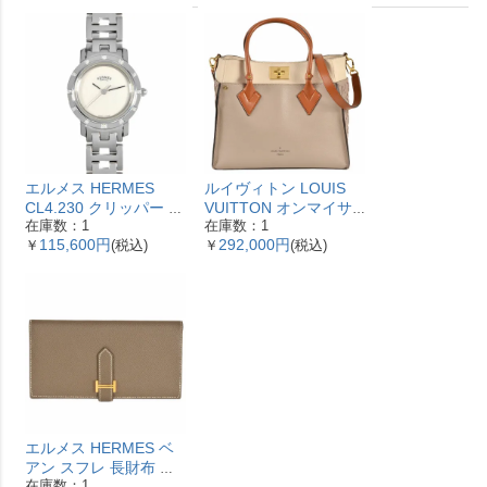
エルメス HERMES
ルイヴィトン LOUIS
CL4.230 クリッパー ナ
VUITTON オンマイサ
在庫数：1
在庫数：1
クレ 腕時計 シェル文字
イドMM ハンドバッグ
115,600円
292,000円
￥
(税込)
￥
(税込)
盤 ベゼル12Pダイヤ レ
2WAY レザー M53825
ディース【中古】
ガレ RFID ベージュ
【中古】
エルメス HERMES ベ
アン スフレ 長財布 ヴ
在庫数：1
ォーエプソン Y刻印 エ