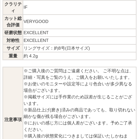
クラリテ
IF
ィ
カット総
VERYGOOD
合評価
研磨状態
EXCELLENT
対称性
EXCELLENT
サイズ
リングサイズ：約8号(日本サイズ)
重量
約 4.2g
※ご購入後のご質問はご遠慮ください。 ご不明な点は、
詳細・写真をご覧のうえ、ご購入をお願いいたします。
※お使いのモニターや設定等により色合いが多少異なる
場合がございます。
※掲載サイズには手作業のため誤差が生じることがござ
います。
※新品仕上げ(磨き)済みの商品であっても、取り切れない
細かな傷が残る場合がございます。
注意事項
※においの感じ方には個人差がございます。予めご了承
ください。
※購入後の状態変化につきましては保証いたしかねま