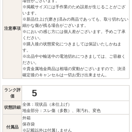
場合がございます。
※掲載サイズには手作業のため誤差が生じることがござ
います。
※新品仕上げ(磨き)済みの商品であっても、取り切れない
細かな傷が残る場合がございます。
注意事項
※においの感じ方には個人差がございます。予めご了承
ください。
※購入後の状態変化につきましては保証いたしかねま
す。
※出品中や輸送中の電池切れにつきましては、ご容赦く
ださい。
※貴金属地金商品は相場の変動がございますので、決済
確定後のキャンセルは一切お受け出来ません。
ランク評
5
価
全体：現状品（未仕上げ）
状態詳細
地金部分：スレ傷（多数）、薄汚れ、変色
外箱
保存袋
付属品
※記載以外は付属しません