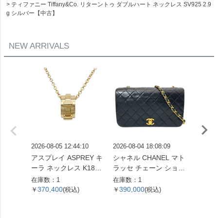
ティファニー Tiffany&Co. リターントゥ ダブルハート ネックレス SV925 2.9
g シルバー【中古】
NEW ARRIVALS
2026-08-05 12:44:10
2026-08-04 18:08:09
2026-08
アスプレイ ASPREY キ
シャネル CHANEL マト
ヨンドシ
ーラ ネックレス K18YG
ラッセ チェーン ショル
ィア リ
14.2g レディース【中
ダーバッグ ラムスキン
モンド 0
在庫数：1
在庫数：1
在庫数：
古】
ブラック ゴールド金具
Pt950
370,400
390,000
63,5
￥
(税込)
￥
(税込)
￥
レディース【中古】
VS1/
【中古