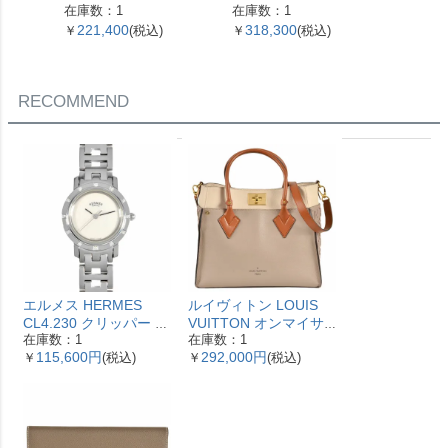
0.4g【中古】
ルリンク ネックレス 60
4.5g 
在庫数：1
在庫数：1
在庫数：
153093 SV925 42.4g シ
221,400
318,300
621,
￥
(税込)
￥
(税込)
￥
ルバー レディース【中
古】
RECOMMEND
エルメス HERMES
ルイヴィトン LOUIS
CL4.230 クリッパー ナ
VUITTON オンマイサ
在庫数：1
在庫数：1
クレ 腕時計 シェル文字
イドMM ハンドバッグ
115,600円
292,000円
￥
(税込)
￥
(税込)
盤 ベゼル12Pダイヤ レ
2WAY レザー M53825
ディース【中古】
ガレ RFID ベージュ
【中古】