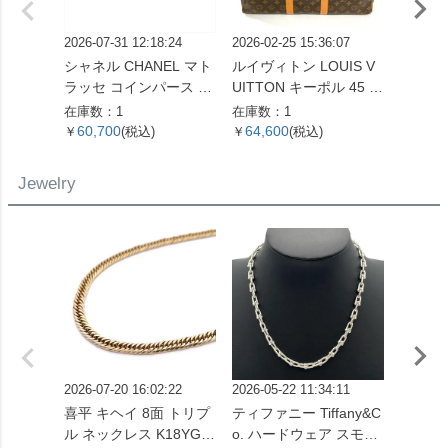
2026-07-31 12:18:24
2026-02-25 15:36:07
2026-06
シャネル CHANEL マト
ルイヴィトン LOUIS V
ロエベ 
ラッセ コインパース コ
UITTON キーポル 45 ボ
ラム 
インケース キャビアス
ストンバッグ モノグラ
折り財
在庫数：1
在庫数：1
在庫数：
キン ブラック ゴールド
ム キャンバス M41428
バー金
60,700
64,600
47,0
￥
(税込)
￥
(税込)
￥
金具 22番台 ココマーク
SP0961【中古】
【中古】
Jewelry
2026-07-20 16:02:22
2026-05-22 11:34:11
2026-05
喜平 キヘイ 8面 トリプ
ティファニー Tiffany&C
喜平 キ
ル ネックレス K18YG 1
o. ハードウェア スモー
ル ネッ