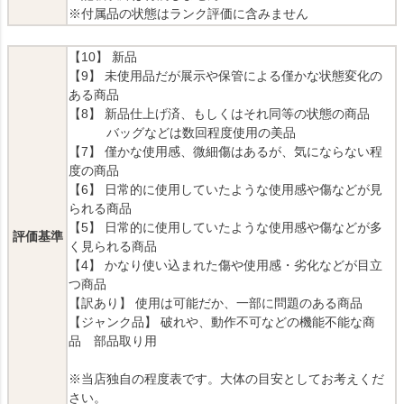
※付属品の状態はランク評価に含みません
【10】 新品
【9】 未使用品だが展示や保管による僅かな状態変化の
ある商品
【8】 新品仕上げ済、もしくはそれ同等の状態の商品
バッグなどは数回程度使用の美品
【7】 僅かな使用感、微細傷はあるが、気にならない程
度の商品
【6】 日常的に使用していたような使用感や傷などが見
られる商品
【5】 日常的に使用していたような使用感や傷などが多
評価基準
く見られる商品
【4】 かなり使い込まれた傷や使用感・劣化などが目立
つ商品
【訳あり】 使用は可能だか、一部に問題のある商品
【ジャンク品】 破れや、動作不可などの機能不能な商
品 部品取り用
※当店独自の程度表です。大体の目安としてお考えくだ
さい。