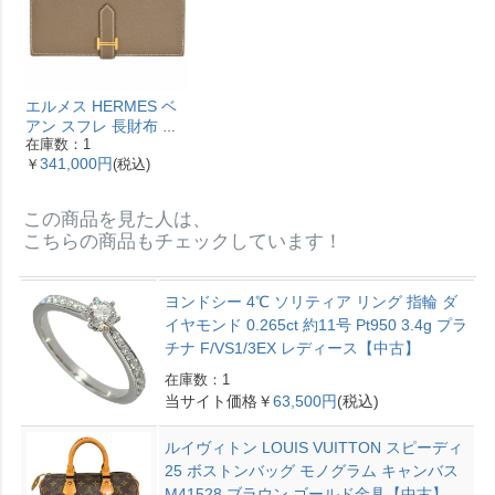
エルメス HERMES ベ
アン スフレ 長財布 ヴ
在庫数：1
ォーエプソン Y刻印 エ
341,000円
￥
(税込)
トゥープ ゴールド金具
【中古】
この商品を見た人は、
こちらの商品もチェックしています！
ヨンドシー 4℃ ソリティア リング 指輪 ダ
イヤモンド 0.265ct 約11号 Pt950 3.4g プラ
チナ F/VS1/3EX レディース【中古】
在庫数：1
当サイト価格￥
63,500円
(税込)
ルイヴィトン LOUIS VUITTON スピーディ
25 ボストンバッグ モノグラム キャンバス
M41528 ブラウン ゴールド金具【中古】