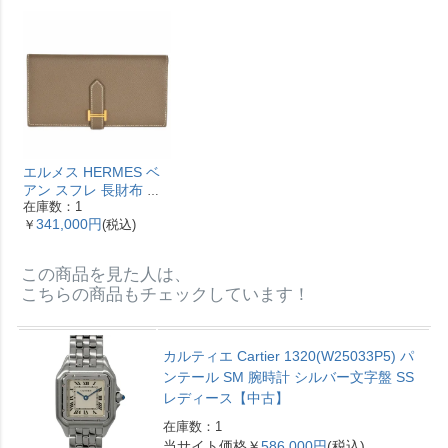
ディース【中古】
ガレ RFID ベージュ
【中古】
エルメス HERMES ベ
アン スフレ 長財布 ヴ
在庫数：1
ォーエプソン Y刻印 エ
341,000円
￥
(税込)
トゥープ ゴールド金具
【中古】
この商品を見た人は、
こちらの商品もチェックしています！
カルティエ Cartier 1320(W25033P5) パ
ンテール SM 腕時計 シルバー文字盤 SS
レディース【中古】
在庫数：1
当サイト価格￥
586,000円
(税込)