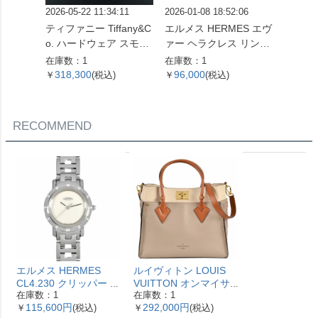
2026-05-22 11:34:11
2026-01-08 18:52:06
2026-05
ティファニー Tiffany&C
エルメス HERMES エヴ
喜平 キ
o. ハードウェア スモー
ァー ヘラクレス リング
ネックレス
ルリンク ネックレス 60
指輪 #47 K18WG 3.2g
g 55
在庫数：1
在庫数：1
在庫数：
153093 SV925 42.4g シ
ホワイトゴールド レデ
318,300
96,000
560,
￥
(税込)
￥
(税込)
￥
ルバー レディース【中
ィース【中古】
古】
RECOMMEND
エルメス HERMES
ルイヴィトン LOUIS
CL4.230 クリッパー ナ
VUITTON オンマイサ
在庫数：1
在庫数：1
クレ 腕時計 シェル文字
イドMM ハンドバッグ
115,600円
292,000円
￥
(税込)
￥
(税込)
盤 ベゼル12Pダイヤ レ
2WAY レザー M53825