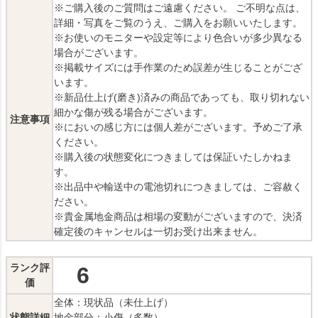
※ご購入後のご質問はご遠慮ください。 ご不明な点は、
詳細・写真をご覧のうえ、ご購入をお願いいたします。
※お使いのモニターや設定等により色合いが多少異なる
場合がございます。
※掲載サイズには手作業のため誤差が生じることがござ
います。
※新品仕上げ(磨き)済みの商品であっても、取り切れない
細かな傷が残る場合がございます。
注意事項
※においの感じ方には個人差がございます。予めご了承
ください。
※購入後の状態変化につきましては保証いたしかねま
す。
※出品中や輸送中の電池切れにつきましては、ご容赦く
ださい。
※貴金属地金商品は相場の変動がございますので、決済
確定後のキャンセルは一切お受け出来ません。
ランク評
6
価
全体：現状品（未仕上げ）
状態詳細
地金部分：小傷（多数）