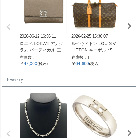
2026-06-12 16:56:11
2026-02-25 15:36:07
2026-07
ロエベ LOEWE アナグ
ルイヴィトン LOUIS V
ロエベ 
ラム バーティカル 三つ
UITTON キーポル 45 ボ
ボディ
折り財布 ベージュ シル
ストンバッグ モノグラ
ーバッ
在庫数：1
在庫数：1
在庫数：
バー金具【中古】
ム キャンバス M41428
バー金
47,000
64,600
127,
￥
(税込)
￥
(税込)
￥
SP0961【中古】
ンカー
レディ
Jewelry