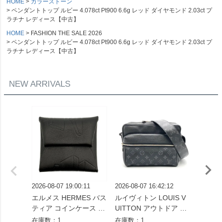
HOME
カラーストーン
ペンダントトップ ルビー 4.078ct Pt900 6.6g レッド ダイヤモンド 2.03ct プ
ラチナ レディース【中古】
HOME
FASHION THE SALE 2026
ペンダントトップ ルビー 4.078ct Pt900 6.6g レッド ダイヤモンド 2.03ct プ
ラチナ レディース【中古】
NEW ARRIVALS
2026-08-07 19:00:11
2026-08-07 16:42:12
2026-08
エルメス HERMES バス
ルイヴィトン LOUIS V
セリーヌ
ティア コインケース ス
UITTON アウトドア メ
ダム ミ
イフト X刻印 ノワール
ッセンジャー PM ショ
ドバッグ
在庫数：1
在庫数：1
在庫数：