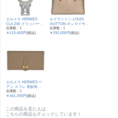
エルメス HERMES
ルイヴィトン LOUIS
CL4.230 クリッパー ナ
VUITTON オンマイサ
在庫数：1
在庫数：1
クレ 腕時計 シェル文字
イドMM ハンドバッグ
115,600円
292,000円
￥
(税込)
￥
(税込)
盤 ベゼル12Pダイヤ レ
2WAY レザー M53825
ディース【中古】
ガレ RFID ベージュ
【中古】
エルメス HERMES ベ
アン スフレ 長財布 ヴ
在庫数：1
ォーエプソン Y刻印 エ
341,000円
￥
(税込)
トゥープ ゴールド金具
【中古】
この商品を見た人は、
こちらの商品もチェックしています！