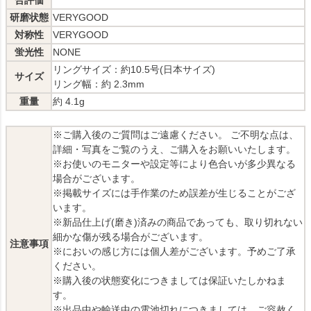
合評価
研磨状態
VERYGOOD
対称性
VERYGOOD
蛍光性
NONE
リングサイズ：約10.5号(日本サイズ)
サイズ
リング幅：約 2.3mm
重量
約 4.1g
※ご購入後のご質問はご遠慮ください。 ご不明な点は、
詳細・写真をご覧のうえ、ご購入をお願いいたします。
※お使いのモニターや設定等により色合いが多少異なる
場合がございます。
※掲載サイズには手作業のため誤差が生じることがござ
います。
※新品仕上げ(磨き)済みの商品であっても、取り切れない
細かな傷が残る場合がございます。
注意事項
※においの感じ方には個人差がございます。予めご了承
ください。
※購入後の状態変化につきましては保証いたしかねま
す。
※出品中や輸送中の電池切れにつきましては、ご容赦く