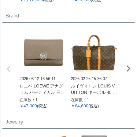
計 シルバー文字盤 白樺
OH済 メンズ【中古】
レディ
SS メンズ【中古】
Brand
2026-06-12 16:56:11
2026-02-25 15:36:07
2026-06
ロエベ LOEWE アナグ
ルイヴィトン LOUIS V
ルイヴィ
ラム バーティカル 三つ
UITTON キーポル 45 ボ
UITT
折り財布 ベージュ シル
ストンバッグ モノグラ
エヴィ
在庫数：1
在庫数：1
在庫数：
バー金具【中古】
ム キャンバス M41428
財布 
47,000
64,600
14,6
￥
(税込)
￥
(税込)
￥
SP0961【中古】
バス M
ゴールド
Jewelry
【中古