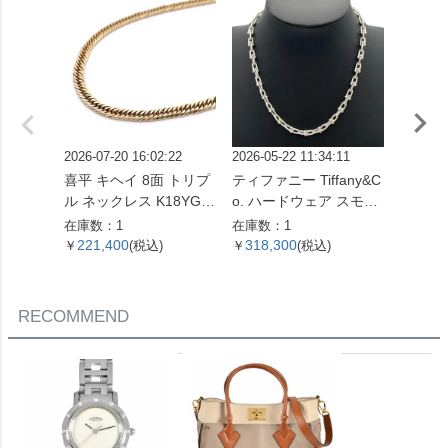
2026-07-20 16:02:22
2026-05-22 11:34:11
2026-07
喜平 キヘイ 8面 トリプ
ティファニー Tiffany&C
ピアス Pt
ル ネックレス K18YG 1
o. ハードウェア スモー
コンビ
0.4g【中古】
ルリンク ネックレス 60
在庫数：1
在庫数：1
在庫数：
153093 SV925 42.4g シ
221,400
318,300
51,0
￥
(税込)
￥
(税込)
￥
ルバー レディース【中
古】
RECOMMEND