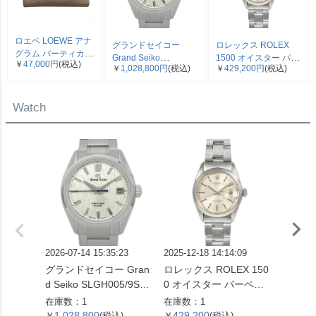
ロエベ LOEWE アナ
グランドセイコー
ロレックス ROLEX
グラム バーティカル
Grand Seiko
1500 オイスター パー
￥
47,000円
(税込)
三つ折り財布 ベージ
￥
1,028,800円
(税込)
￥
429,200円
(税込)
SLGH005/9SA5-00C0
ペチュアル デイト 腕
ュ シルバー金具【中
エボリューション 9 コ
時計 シルバー文字盤 7
古】
レクション 腕時計 シ
桁 2番台 OH済 メンズ
Watch
ルバー文字盤 白樺 SS
【中古】
メンズ【中古】
2026-07-14 15:35:23
2025-12-18 14:14:09
2026-04
グランドセイコー Gran
ロレックス ROLEX 150
ロレック
d Seiko SLGH005/9SA5
0 オイスター パーペチ
73G 
-00C0 エボリューショ
ュアル デイト 腕時計 シ
番 腕
在庫数：1
在庫数：1
在庫数：
ン 9 コレクション 腕時
ルバー文字盤 7桁 2番台
字盤 1
1,028,800
429,200
899,
￥
(税込)
￥
(税込)
￥