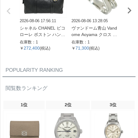
2026-08-06 17:56:11
2026-08-06 13:28:05
2026-08
シャネル CHANEL ビコ
ヴァンドーム青山 Vand
グッチ 
ローレ ボストン ハンド
ome Aoyama クロス モ
リング 
バッグ レザー ブラック
チーフ リング 指輪 ダイ
G 3.
在庫数：1
在庫数：1
在庫数：
ゴールド金具 ココマー
ヤモンド 0.16ct 約13号
ド レ
272,400
71,300
90,9
￥
(税込)
￥
(税込)
￥
ク 7桁4番台 レディース
K18WG 3.3g ホワイト
【中古】
ゴールド レディース
【中古】
POPULARITY RANKING
閲覧数ランキング
1位
2位
3位