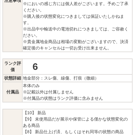
注意事項
※においの感じ方には個人差がございます。予めご了承
ください。
※購入後の状態変化につきましては保証いたしかねま
す。
※出品中や輸送中の電池切れにつきましては、ご容赦く
ださい。
※貴金属地金商品は相場の変動がございますので、決済
確定後のキャンセルは一切お受け出来ません。
ランク評
6
価
状態詳細
地金部分：スレ傷、線傷、打痕（微細）
本体のみ
付属品
※記載以外は付属しません
※付属品の状態はランク評価に含みません
【10】 新品
【9】 未使用品だが展示や保管による僅かな状態変化の
ある商品
【8】 新品仕上げ済、もしくはそれ同等の状態の商品