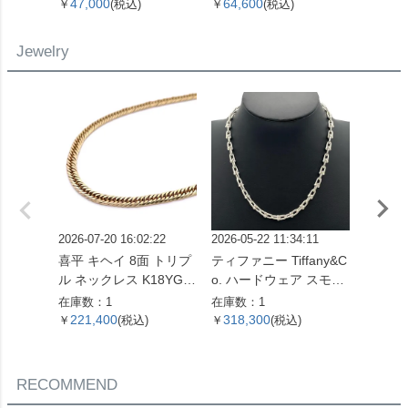
バー金具【中古】
ム キャンバス M41428
財布 
47,000
64,600
14,6
￥
(税込)
￥
(税込)
￥
SP0961【中古】
バス M
ゴールド
Jewelry
【中古
2026-07-20 16:02:22
2026-05-22 11:34:11
2026-07
喜平 キヘイ 8面 トリプ
ティファニー Tiffany&C
ピアス Pt
ル ネックレス K18YG 1
o. ハードウェア スモー
コンビ
0.4g【中古】
ルリンク ネックレス 60
在庫数：1
在庫数：1
在庫数：
153093 SV925 42.4g シ
221,400
318,300
51,0
￥
(税込)
￥
(税込)
￥
ルバー レディース【中
古】
RECOMMEND