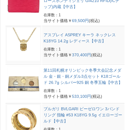
ローズポンディシェリ GI4210 RFID(ICチ
ップ)内蔵【中古】
在庫数：1
当サイト価格￥
69,500円
(税込)
アスプレイ ASPREY キーラ ネックレス
K18YG 14.2g レディース【中古】
在庫数：1
当サイト価格￥
370,400円
(税込)
第11回札幌オリンピック冬季大会記念メダ
ル 金・銀・銅メダル3点セット K18ゴール
ド 26.7g シルバー925 銅 冬季五輪【中古】
在庫数：1
当サイト価格￥
533,100円
(税込)
ブルガリ BVLGARI ビーゼロワン 3バンド
リング 指輪 #53 K18YG 9.5g イエローゴー
ルド【中古】
在庫数：1