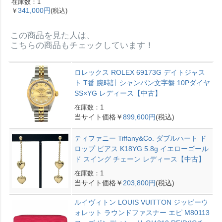
在庫数：1
ォーエプソン Y刻印 エ
341,000円
￥
(税込)
トゥープ ゴールド金具
【中古】
この商品を見た人は、
こちらの商品もチェックしています！
ロレックス ROLEX 69173G デイトジャス
ト T番 腕時計 シャンパン文字盤 10Pダイヤ
SS×YG レディース【中古】
在庫数：1
当サイト価格￥
899,600円
(税込)
ティファニー Tiffany&Co. ダブルハート ド
ロップ ピアス K18YG 5.8g イエローゴール
ド スイング チェーン レディース【中古】
在庫数：1
当サイト価格￥
203,800円
(税込)
ルイヴィトン LOUIS VUITTON ジッピーウ
ォレット ラウンドファスナー エピ M80113