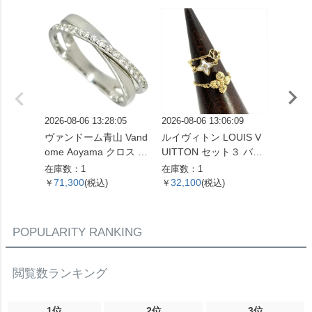
2026-08-06 13:28:05
2026-08-06 13:06:09
2026-08
ヴァンドーム青山 Vand
ルイヴィトン LOUIS V
シャネル
ome Aoyama クロス モ
UITTON セット３ バー
リア 1
チーフ リング 指輪 ダイ
グ・ブルーミングスト
指輪 ダ
在庫数：1
在庫数：1
在庫数：
ヤモンド 0.16ct 約13号
ラス リング 指輪 M683
K18WG
71,300
32,100
79,3
￥
(税込)
￥
(税込)
￥
K18WG 3.3g ホワイト
77 GP ゴールド ゴール
ゴール
ゴールド レディース
ド金具 LB0159 レディ
【中古
【中古】
ース【中古】
POPULARITY RANKING
閲覧数ランキング
1位
2位
3位