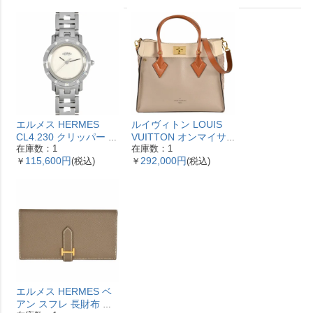
エルメス HERMES
ルイヴィトン LOUIS
CL4.230 クリッパー ナ
VUITTON オンマイサ
在庫数：1
在庫数：1
クレ 腕時計 シェル文字
イドMM ハンドバッグ
115,600円
292,000円
￥
(税込)
￥
(税込)
盤 ベゼル12Pダイヤ レ
2WAY レザー M53825
ディース【中古】
ガレ RFID ベージュ
【中古】
エルメス HERMES ベ
アン スフレ 長財布 ヴ