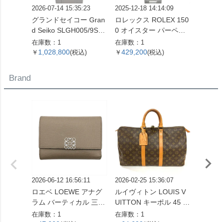
2026-07-14 15:35:23
2025-12-18 14:14:09
2026-04
グランドセイコー Gran
ロレックス ROLEX 150
ロレック
d Seiko SLGH005/9SA5
0 オイスター パーペチ
73G 
-00C0 エボリューショ
ュアル デイト 腕時計 シ
番 腕
在庫数：1
在庫数：1
在庫数：
ン 9 コレクション 腕時
ルバー文字盤 7桁 2番台
字盤 1
1,028,800
429,200
899,
￥
(税込)
￥
(税込)
￥
計 シルバー文字盤 白樺
OH済 メンズ【中古】
レディ
SS メンズ【中古】
Brand
2026-06-12 16:56:11
2026-02-25 15:36:07
2026-06
ロエベ LOEWE アナグ
ルイヴィトン LOUIS V
ルイヴィ
ラム バーティカル 三つ
UITTON キーポル 45 ボ
UITT
折り財布 ベージュ シル
ストンバッグ モノグラ
エヴィ
在庫数：1
在庫数：1
在庫数：