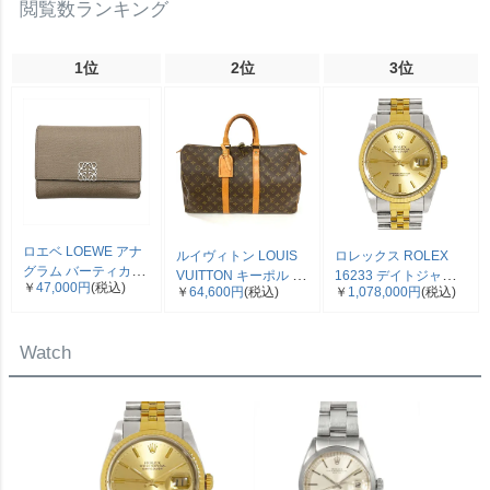
閲覧数ランキング
1位
2位
3位
ロエベ LOEWE アナ
ルイヴィトン LOUIS
ロレックス ROLEX
グラム バーティカル
VUITTON キーポル 45
16233 デイトジャス
￥
47,000円
(税込)
三つ折り財布 ベージ
￥
64,600円
(税込)
￥
1,078,000円
(税込)
ボストンバッグ モノ
ト E番 腕時計 シャン
ュ シルバー金具【中
グラム キャンバス
パン文字盤 SS×YG コ
古】
M41428 SP0961【中
ンビ メンズ【中古】
Watch
古】