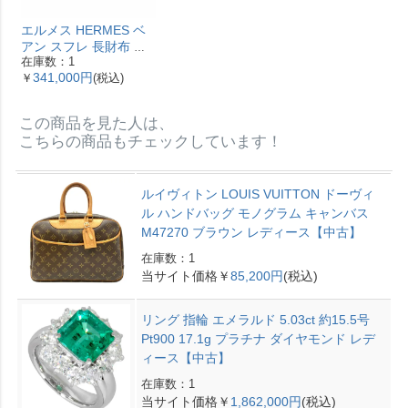
エルメス HERMES ベ
アン スフレ 長財布 ヴ
在庫数：1
ォーエプソン Y刻印 エ
341,000円
￥
(税込)
トゥープ ゴールド金具
【中古】
この商品を見た人は、
こちらの商品もチェックしています！
ルイヴィトン LOUIS VUITTON ドーヴィ
ル ハンドバッグ モノグラム キャンバス
M47270 ブラウン レディース【中古】
在庫数：1
当サイト価格￥
85,200円
(税込)
リング 指輪 エメラルド 5.03ct 約15.5号
Pt900 17.1g プラチナ ダイヤモンド レデ
ィース【中古】
在庫数：1
当サイト価格￥
1,862,000円
(税込)