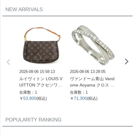
NEW ARRIVALS
2026-08-06 15:58:13
2026-08-06 13:28:05
2026-08
ルイヴィトン LOUIS V
ヴァンドーム青山 Vand
パンドラ
UITTON アクセソワー
ome Aoyama クロス モ
ーモチ
ル ポシェット モノグラ
チーフ リング 指輪 ダイ
ャスター
在庫数：1
在庫数：1
在庫数：
ム キャンバス M51980
ヤモンド 0.16ct 約13号
6.5cm 
53,900
71,300
10,5
￥
(税込)
￥
(税込)
￥
ブラウン【中古】
K18WG 3.3g ホワイト
バー シ
ゴールド レディース
イドボ
【中古】
POPULARITY RANKING