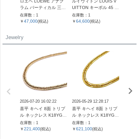
ロエベ LOEWE アナグ
ルイヴィトン LOUIS V
ルイヴィ
ラム バーティカル 三つ
UITTON キーポル 45 ボ
UITT
折り財布 ベージュ シル
ストンバッグ モノグラ
ユ・ク
在庫数：1
在庫数：1
在庫数：
バー金具【中古】
ム キャンバス M41428
布 モ
47,000
64,600
105,
￥
(税込)
￥
(税込)
￥
SP0961【中古】
ント M
【中古
Jewelry
2026-07-20 16:02:22
2026-05-29 12:28:17
2026-05
喜平 キヘイ 8面 トリプ
喜平 キヘイ 8面 トリプ
喜平 キ
ル ネックレス K18YG 1
ル ネックレス K18YG 2
ネックレス
0.4g【中古】
4.5g 60cm【中古】
g 55
在庫数：1
在庫数：1
在庫数：
221,400
621,100
560,
￥
(税込)
￥
(税込)
￥