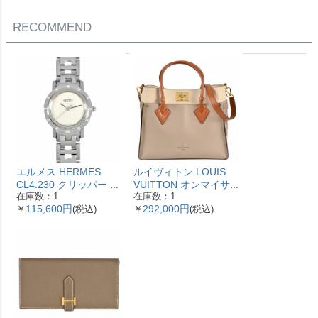
RECOMMEND
エルメス HERMES
ルイヴィトン LOUIS
CL4.230 クリッパー ナ
VUITTON オンマイサ
在庫数：1
在庫数：1
クレ 腕時計 シェル文字
イドMM ハンドバッグ
115,600円
292,000円
￥
(税込)
￥
(税込)
盤 ベゼル12Pダイヤ レ
2WAY レザー M53825
ディース【中古】
ガレ RFID ベージュ
【中古】