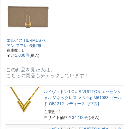
エルメス HERMES ベ
アン スフレ 長財布 ヴ
在庫数：1
ォーエプソン Y刻印 エ
341,000円
￥
(税込)
トゥープ ゴールド金具
【中古】
この商品を見た人は、
こちらの商品もチェックしています！
ルイヴィトン LOUIS VUITTON エッセンシ
ャル V ネックレス メタルg M61083 ゴール
ド OB1212 レディース【中古】
在庫数：1
当サイト価格￥
34,100円
(税込)
ルイヴィトン LOUIS VUITTON ポルトモネ