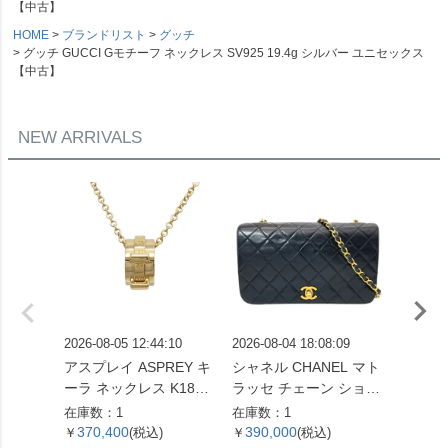
【中古】
HOME
ブランドリスト
グッチ
グッチ GUCCI Gモチーフ ネックレス SV925 19.4g シルバー ユニセックス
【中古】
NEW ARRIVALS
2026-08-05 12:44:10
2026-08-04 18:08:09
2026-08
アスプレイ ASPREY キ
シャネル CHANEL マト
ヨンドシ
ーラ ネックレス K18YG
ラッセ チェーン ショル
ィア リ
14.2g レディース【中
ダーバッグ ラムスキン
モンド 0
在庫数：1
在庫数：1
在庫数：
古】
ブラック ゴールド金具
Pt950
370,400
390,000
63,5
￥
(税込)
￥
(税込)
￥