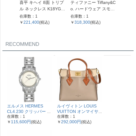
喜平 キヘイ 8面 トリプ
ティファニー Tiffany&C
喜平 キ
ル ネックレス K18YG 1
o. ハードウェア スモー
ル ネッ
0.4g【中古】
ルリンク ネックレス 60
4.5g 
在庫数：1
在庫数：1
在庫数：
153093 SV925 42.4g シ
221,400
318,300
621,
￥
(税込)
￥
(税込)
￥
ルバー レディース【中
古】
RECOMMEND
エルメス HERMES
ルイヴィトン LOUIS
CL4.230 クリッパー ナ
VUITTON オンマイサ
在庫数：1
在庫数：1
クレ 腕時計 シェル文字
イドMM ハンドバッグ
115,600円
292,000円
￥
(税込)
￥
(税込)
盤 ベゼル12Pダイヤ レ
2WAY レザー M53825
ディース【中古】
ガレ RFID ベージュ
【中古】