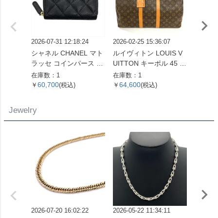
2026-07-31 12:18:24
2026-02-25 15:36:07
2026-06
シャネル CHANEL マト
ルイヴィトン LOUIS V
ロエベ 
ラッセ コインパース コ
UITTON キーポル 45 ボ
ラム 
インケース キャビアス
ストンバッグ モノグラ
折り財
在庫数：1
在庫数：1
在庫数：
キン ブラック ゴールド
ム キャンバス M41428
バー金
60,700
64,600
47,0
￥
(税込)
￥
(税込)
￥
金具 22番台 ココマーク
SP0961【中古】
【中古】
Jewelry
2026-07-20 16:02:22
2026-05-22 11:34:11
2026-05