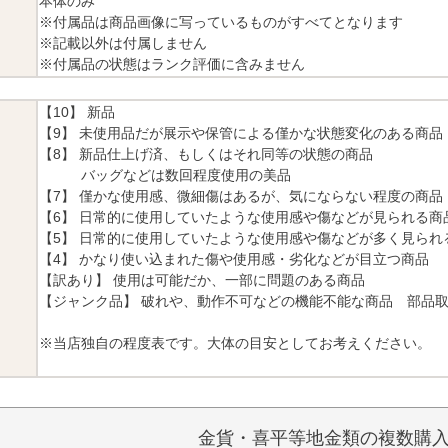
本体のみ
※付属品は商品画像に写っているものがすべてとなります
※記載以外は付属しません
※付属品の状態はランク評価に含みません
【10】 新品
【9】 未使用品だが展示や保管による僅かな状態変化のある商品
【8】 新品仕上げ済、もしくはそれ同等の状態の商品
バッグなどは数回程度使用の美品
【7】 僅かな使用感、微細傷はあるが、気にならない程度の商品
【6】 日常的に使用していたような使用感や傷などが見られる商
【5】 日常的に使用していたような使用感や傷などが多く見られ
【4】 かなり使い込まれた傷や使用感・劣化などが目立つ商品
【訳あり】 使用は可能だか、一部に問題のある商品
【ジャンク品】 破れや、動作不可などの機能不能な商品 部品
※当店独自の程度表です。大体の目安としてお考えください。
金貨・喜平等地金類の複数購