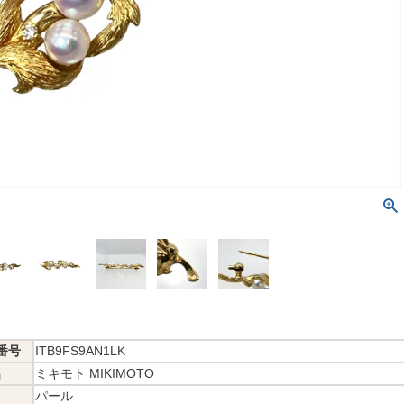
番号
ITB9FS9AN1LK
名
ミキモト MIKIMOTO
パール