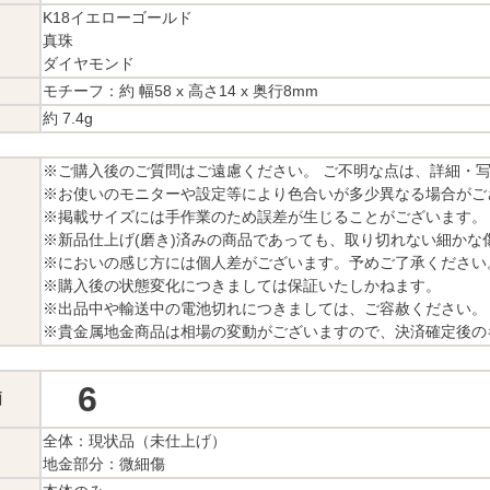
K18イエローゴールド
真珠
ダイヤモンド
モチーフ：約 幅58 x 高さ14 x 奥行8mm
約 7.4g
※ご購入後のご質問はご遠慮ください。 ご不明な点は、詳細・
※お使いのモニターや設定等により色合いが多少異なる場合がご
※掲載サイズには手作業のため誤差が生じることがございます。
※新品仕上げ(磨き)済みの商品であっても、取り切れない細かな
※においの感じ方には個人差がございます。予めご了承ください
※購入後の状態変化につきましては保証いたしかねます。
※出品中や輸送中の電池切れにつきましては、ご容赦ください。
※貴金属地金商品は相場の変動がございますので、決済確定後の
6
価
全体：現状品（未仕上げ）
地金部分：微細傷