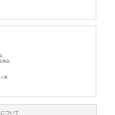
品
る商品
取り用
入について