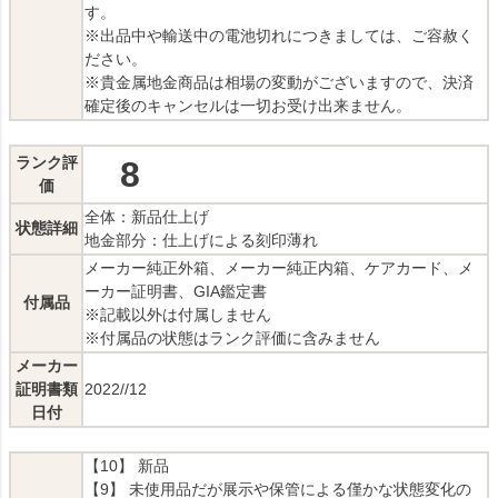
す。
※出品中や輸送中の電池切れにつきましては、ご容赦く
ださい。
※貴金属地金商品は相場の変動がございますので、決済
確定後のキャンセルは一切お受け出来ません。
ランク評
8
価
全体：新品仕上げ
状態詳細
地金部分：仕上げによる刻印薄れ
メーカー純正外箱、メーカー純正内箱、ケアカード、メ
ーカー証明書、GIA鑑定書
付属品
※記載以外は付属しません
※付属品の状態はランク評価に含みません
メーカー
証明書類
2022//12
日付
【10】 新品
【9】 未使用品だが展示や保管による僅かな状態変化の