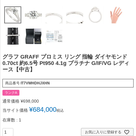
グラフ GRAFF プロミス リング 指輪 ダイヤモンド
0.70ct 約6.5号 Pt950 4.1g プラチナ G/IF/VG レディ
ース【中古】
商品番号
IT7VWHDHJXHN
ランクA
通常価格
¥
698,000
¥
684,000
当サイト価格
税込
在庫数
1
お気に入りに登録する