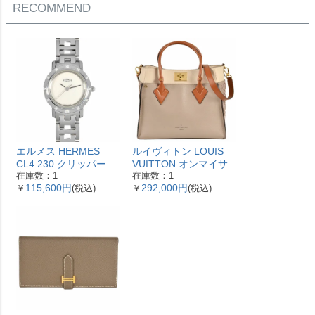
RECOMMEND
エルメス HERMES
ルイヴィトン LOUIS
CL4.230 クリッパー ナ
VUITTON オンマイサ
在庫数：1
在庫数：1
クレ 腕時計 シェル文字
イドMM ハンドバッグ
115,600円
292,000円
￥
(税込)
￥
(税込)
盤 ベゼル12Pダイヤ レ
2WAY レザー M53825
ディース【中古】
ガレ RFID ベージュ
【中古】