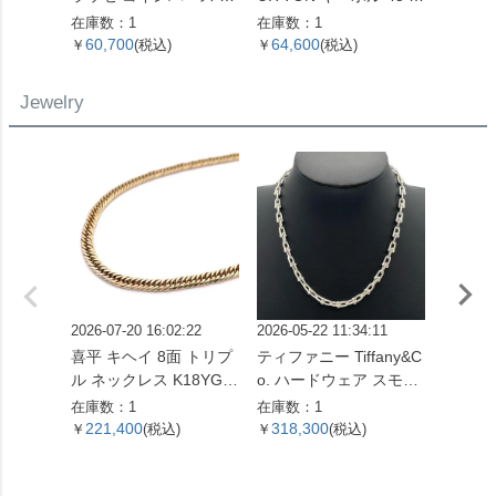
インケース キャビアス
ストンバッグ モノグラ
折り財
在庫数：1
在庫数：1
在庫数：
キン ブラック ゴールド
ム キャンバス M41428
バー金
60,700
64,600
47,0
￥
(税込)
￥
(税込)
￥
金具 22番台 ココマーク
SP0961【中古】
【中古】
Jewelry
2026-07-20 16:02:22
2026-05-22 11:34:11
2026-05
喜平 キヘイ 8面 トリプ
ティファニー Tiffany&C
喜平 キ
ル ネックレス K18YG 1
o. ハードウェア スモー
ル ネッ
0.4g【中古】
ルリンク ネックレス 60
4.5g 
在庫数：1
在庫数：1
在庫数：
153093 SV925 42.4g シ
221,400
318,300
621,
￥
(税込)
￥
(税込)
￥
ルバー レディース【中
古】