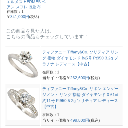
エルメス HERMES ベ
アン スフレ 長財布 ヴ
在庫数：1
ォーエプソン Y刻印 エ
341,000円
￥
(税込)
トゥープ ゴールド金具
【中古】
この商品を見た人は、
こちらの商品もチェックしています！
ティファニー Tiffany&Co. ソリティア リン
グ 指輪 ダイヤモンド 約5号 Pt950 3.2g プ
ラチナ レディース【中古】
在庫数：1
当サイト価格￥
262,600円
(税込)
ティファニー Tiffany&Co. リボン エンゲー
ジメント リング 指輪 ダイヤモンド 0.61ct
約11号 Pt950 5.2g ソリティア レディース
【中古】
在庫数：1
当サイト価格￥
499,800円
(税込)