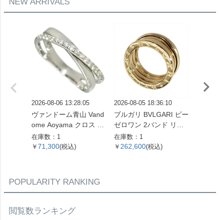
NEW ARRIVALS
2026-08-06 13:28:05
2026-08-05 18:36:10
2026-08
ヴァンドーム青山 Vand
ブルガリ BVLGARI ビー
ブルガリ
ome Aoyama クロス モ
ゼロワン 2バンド リン
ゼロワン
チーフ リング 指輪 ダイ
グ 指輪 #49 K18YG 8.7
グ 指輪 
在庫数：1
在庫数：1
在庫数：
ヤモンド 0.16ct 約13号
g イエローゴールド【中
g ホ
71,300
262,600
179,
￥
(税込)
￥
(税込)
￥
K18WG 3.3g ホワイト
古】
古】
ゴールド レディース
【中古】
POPULARITY RANKING
閲覧数ランキング