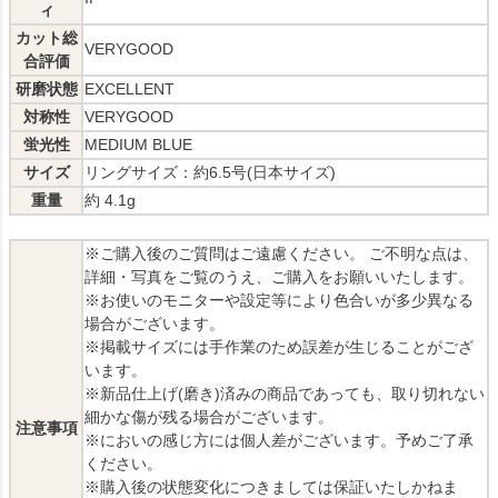
ィ
カット総
VERYGOOD
合評価
研磨状態
EXCELLENT
対称性
VERYGOOD
蛍光性
MEDIUM BLUE
サイズ
リングサイズ：約6.5号(日本サイズ)
重量
約 4.1g
※ご購入後のご質問はご遠慮ください。 ご不明な点は、
詳細・写真をご覧のうえ、ご購入をお願いいたします。
※お使いのモニターや設定等により色合いが多少異なる
場合がございます。
※掲載サイズには手作業のため誤差が生じることがござ
います。
※新品仕上げ(磨き)済みの商品であっても、取り切れない
細かな傷が残る場合がございます。
注意事項
※においの感じ方には個人差がございます。予めご了承
ください。
※購入後の状態変化につきましては保証いたしかねま