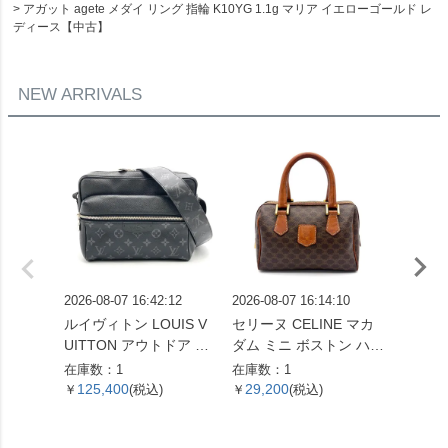
アガット agete メダイ リング 指輪 K10YG 1.1g マリア イエローゴールド レ
ディース【中古】
NEW ARRIVALS
2026-08-07 16:42:12
2026-08-07 16:14:10
2026-08
ルイヴィトン LOUIS V
セリーヌ CELINE マカ
セリーヌ
UITTON アウトドア メ
ダム ミニ ボストン ハン
ージ 
ッセンジャー PM ショ
ドバッグ PVC レザー ブ
2WAY
在庫数：1
在庫数：1
在庫数：
ルダーバッグ タイガ ラ
ラウン トリオンフ エン
9243D
125,400
29,200
176,
￥
(税込)
￥
(税込)
￥
マ M30233 ノワール F
ブレム レディース【中
ー金具
O5109 メンズ【中古】
古】
ィース