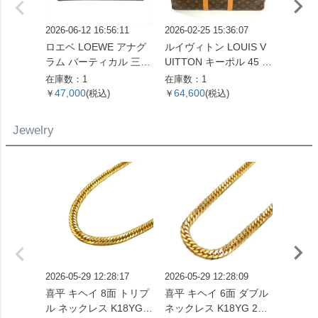
2026-06-12 16:56:11
2026-02-25 15:36:07
2026-07
ロエベ LOEWE アナグ
ルイヴィトン LOUIS V
ルイヴィ
ラム バーティカル 三つ
UITTON キーポル 45 ボ
UITT
折り財布 ベージュ シル
ストンバッグ モノグラ
ユ・ク
在庫数：1
在庫数：1
在庫数：
バー金具【中古】
ム キャンバス M41428
布 モ
47,000
64,600
105,
￥
(税込)
￥
(税込)
￥
SP0961【中古】
ント M
【中古
Jewelry
2026-05-29 12:28:17
2026-05-29 12:28:09
2026-05
喜平 キヘイ 8面 トリプ
喜平 キヘイ 6面 ダブル
ティファニ
ル ネックレス K18YG 2
ネックレス K18YG 22.2
o. ハ