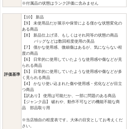
※付属品の状態はランク評価に含みません
【10】 新品
【9】 未使用品だが展示や保管による僅かな状態変化の
ある商品
【8】 新品仕上げ済、もしくはそれ同等の状態の商品
バッグなどは数回程度使用の美品
【7】 僅かな使用感、微細傷はあるが、気にならない程
度の商品
【6】 日常的に使用していたような使用感や傷などが見
られる商品
【5】 日常的に使用していたような使用感や傷などが多
評価基準
く見られる商品
【4】 かなり使い込まれた傷や使用感・劣化などが目立
つ商品
【訳あり】 使用は可能だか、一部に問題のある商品
【ジャンク品】 破れや、動作不可などの機能不能な商
品 部品取り用
※当店独自の程度表です。大体の目安としてお考えくだ
さい。