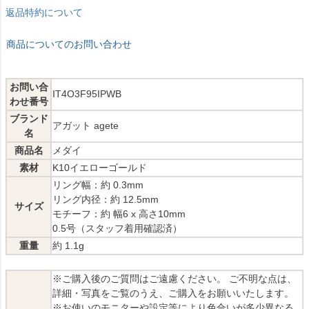
返品特約について
商品についてのお問い合わせ
お問い合
IT4O3F95IPWB
わせ番号
ブランド
アガット agete
名
商品名
メダイ
素材
K10イエローゴールド
リング幅：約 0.3mm
リング内径：約 12.5mm
サイズ
モチーフ：約 幅6 x 高さ10mm
0.5号（スタッフ着用確認済）
重量
約 1.1g
※ご購入後のご質問はご遠慮ください。 ご不明な点は、
詳細・写真をご覧のうえ、ご購入をお願いいたします。
※お使いのモニターや設定等により色合いが多少異なる