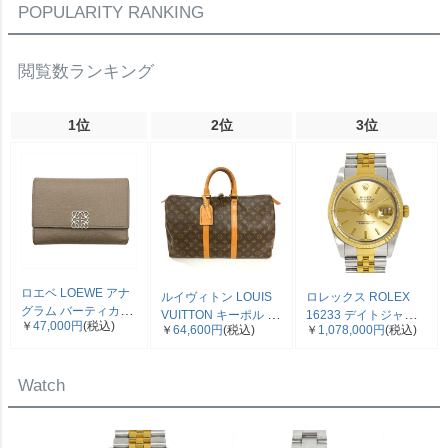
POPULARITY RANKING
閲覧数ランキング
1位
2位
3位
ロエベ LOEWE アナ
ルイヴィトン LOUIS
ロレックス ROLEX
グラム バーティカル
VUITTON キーポル 45
16233 デイトジャス
￥
47,000円
(税込)
三つ折り財布 ベージ
￥
64,600円
(税込)
￥
1,078,000円
(税込)
ボストンバッグ モノ
ト E番 腕時計 シャン
ュ シルバー金具【中
グラム キャンバス
パン文字盤 SS×YG コ
古】
M41428 SP0961【中
ンビ メンズ【中古】
Watch
古】