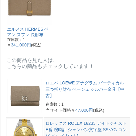
エルメス HERMES ベ
アン スフレ 長財布 ヴ
在庫数：1
ォーエプソン Y刻印 エ
341,000円
￥
(税込)
トゥープ ゴールド金具
【中古】
この商品を見た人は、
こちらの商品もチェックしています！
ロエベ LOEWE アナグラム バーティカル
三つ折り財布 ベージュ シルバー金具【中
古】
在庫数：1
当サイト価格￥
47,000円
(税込)
ロレックス ROLEX 16233 デイトジャスト
E番 腕時計 シャンパン文字盤 SS×YG コン