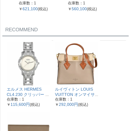
4.5g 60cm【中古】
g 55cm【中古】
ルリンク
在庫数：1
在庫数：1
在庫数：
153093
621,100
560,100
318,
￥
(税込)
￥
(税込)
￥
ルバー
古】
RECOMMEND
エルメス HERMES
ルイヴィトン LOUIS
CL4.230 クリッパー ナ
VUITTON オンマイサ
在庫数：1
在庫数：1
クレ 腕時計 シェル文字
イドMM ハンドバッグ
115,600円
292,000円
￥
(税込)
￥
(税込)
盤 ベゼル12Pダイヤ レ
2WAY レザー M53825
ディース【中古】
ガレ RFID ベージュ
【中古】