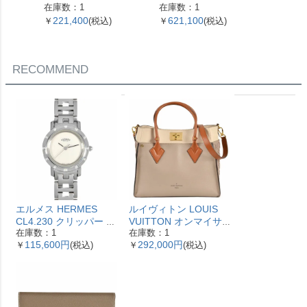
0.4g【中古】
4.5g 60cm【中古】
g 55
在庫数：1
在庫数：1
在庫数：
221,400
621,100
560,
￥
(税込)
￥
(税込)
￥
RECOMMEND
エルメス HERMES
ルイヴィトン LOUIS
CL4.230 クリッパー ナ
VUITTON オンマイサ
在庫数：1
在庫数：1
クレ 腕時計 シェル文字
イドMM ハンドバッグ
115,600円
292,000円
￥
(税込)
￥
(税込)
盤 ベゼル12Pダイヤ レ
2WAY レザー M53825
ディース【中古】
ガレ RFID ベージュ
【中古】