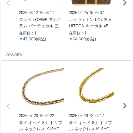
2026-06-12 16:56:11
2026-02-25 15:36:07
2026-07
ロエベ LOEWE アナグ
ルイヴィトン LOUIS V
ルイヴィ
ラム バーティカル 三つ
UITTON キーポル 45 ボ
UITT
折り財布 ベージュ シル
ストンバッグ モノグラ
ユ・ク
在庫数：1
在庫数：1
在庫数：
バー金具【中古】
ム キャンバス M41428
布 モ
47,000
64,600
105,
￥
(税込)
￥
(税込)
￥
SP0961【中古】
ント M
【中古
Jewelry
2026-07-20 16:02:22
2026-05-29 12:28:17
2026-05
喜平 キヘイ 8面 トリプ
喜平 キヘイ 8面 トリプ
喜平 キ
ル ネックレス K18YG 1
ル ネックレス K18YG 2
ネックレス