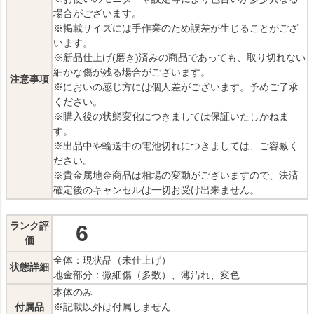
場合がございます。
※掲載サイズには手作業のため誤差が生じることがござ
います。
※新品仕上げ(磨き)済みの商品であっても、取り切れない
細かな傷が残る場合がございます。
注意事項
※においの感じ方には個人差がございます。予めご了承
ください。
※購入後の状態変化につきましては保証いたしかねま
す。
※出品中や輸送中の電池切れにつきましては、ご容赦く
ださい。
※貴金属地金商品は相場の変動がございますので、決済
確定後のキャンセルは一切お受け出来ません。
ランク評
6
価
全体：現状品（未仕上げ）
状態詳細
地金部分：微細傷（多数）、薄汚れ、変色
本体のみ
付属品
※記載以外は付属しません