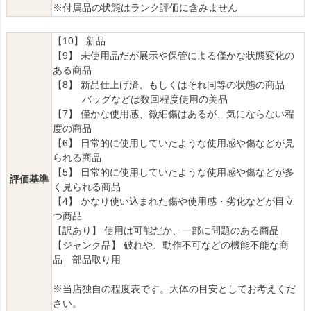
※付属品の状態はランク評価に含みません
【10】 新品
【9】 未使用品だが展示や保管による僅かな状態変化の
ある商品
【8】 新品仕上げ済、もしくはそれ同等の状態の商品
バッグなどは数回程度使用の美品
【7】 僅かな使用感、微細傷はあるが、気にならない程
度の商品
【6】 日常的に使用していたような使用感や傷などが見
られる商品
【5】 日常的に使用していたような使用感や傷などが多
評価基準
く見られる商品
【4】 かなり使い込まれた傷や使用感・劣化などが目立
つ商品
【訳あり】 使用は可能だか、一部に問題のある商品
【ジャンク品】 破れや、動作不可などの機能不能な商
品 部品取り用
※当店独自の程度表です。大体の目安としてお考えくだ
さい。