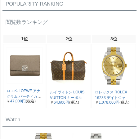
【中古】
POPULARITY RANKING
閲覧数ランキング
1位
2位
3位
ロエベ LOEWE アナ
ルイヴィトン LOUIS
ロレックス ROLEX
グラム バーティカル
VUITTON キーポル 45
16233 デイトジャス
￥
47,000円
(税込)
三つ折り財布 ベージ
￥
64,600円
(税込)
￥
1,078,000円
(税込)
ボストンバッグ モノ
ト E番 腕時計 シャン
ュ シルバー金具【中
グラム キャンバス
パン文字盤 SS×YG コ
古】
M41428 SP0961【中
ンビ メンズ【中古】
Watch
古】