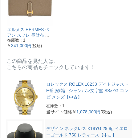
エルメス HERMES ベ
アン スフレ 長財布 ヴ
在庫数：1
ォーエプソン Y刻印 エ
341,000円
￥
(税込)
トゥープ ゴールド金具
【中古】
この商品を見た人は、
こちらの商品もチェックしています！
ロレックス ROLEX 16233 デイトジャスト
E番 腕時計 シャンパン文字盤 SS×YG コン
ビ メンズ【中古】
在庫数：1
当サイト価格￥
1,078,000円
(税込)
デザイン ネックレス K18YG 29.8g イエロ
ーゴールド 750 レディース【中古】