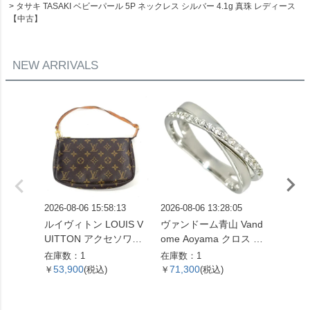
タサキ TASAKI ベビーパール 5P ネックレス シルバー 4.1g 真珠 レディース
【中古】
NEW ARRIVALS
2026-08-06 15:58:13
2026-08-06 13:28:05
2026-08
ルイヴィトン LOUIS V
ヴァンドーム青山 Vand
パンドラ
UITTON アクセソワー
ome Aoyama クロス モ
ーモチ
ル ポシェット モノグラ
チーフ リング 指輪 ダイ
ャスター
在庫数：1
在庫数：1
在庫数：
ム キャンバス M51980
ヤモンド 0.16ct 約13号
6.5cm 
53,900
71,300
10,5
￥
(税込)
￥
(税込)
￥
ブラウン【中古】
K18WG 3.3g ホワイト
バー シ
ゴールド レディース
イドボ