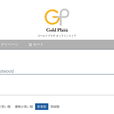
ド
商品番号/
商品タグ
新品
〜
ゴールドプラザ オンラインストア
ランク4
マイページ
カート
検索
商品
し商品を表示しない
stwood
検索
が安い順
価格が高い順
新着順
登録順