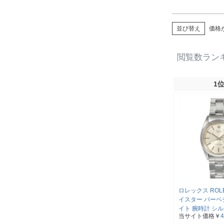
並び替え
価格
閲覧数ラン
1
ロレックス ROLE
イスター パーペ
イト 腕時計 シル
当サイト価格￥
桁 2番台 OH済
込)