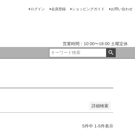
ログイン
会員登録
ショッピングガイド
お問い合わせ
JANコード
ランク9
ランク8
ランク7
ランク6
ランク5
営業時間：10:00〜18:00 土曜定休
訳あり
ジャンク
Wedding
詳細検索
5
件中
1
-
5
件表示