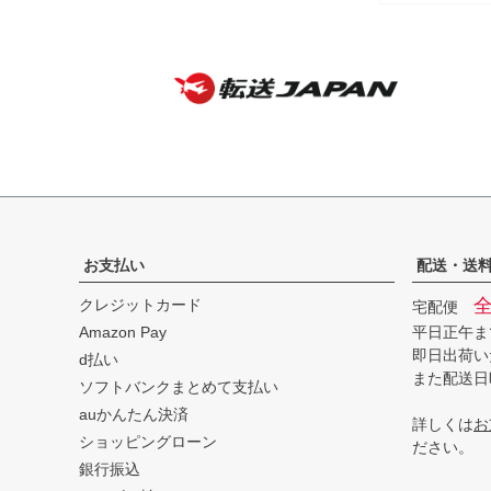
古】
お支払い
配送・送
クレジットカード
宅配便
Amazon Pay
平日正午ま
即日出荷い
d払い
また配送日
ソフトバンクまとめて支払い
auかんたん決済
詳しくは
お
ショッピングローン
ださい。
銀行振込