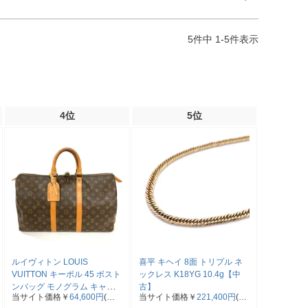
5
件中
1
-
5
件表示
4位
5位
ルイヴィトン LOUIS
喜平 キヘイ 8面 トリプル ネ
VUITTON キーポル 45 ボスト
ックレス K18YG 10.4g【中
ンバッグ モノグラム キャン
古】
当サイト価格￥
64,600円
(税
当サイト価格￥
221,400円
(税
バス M41428 SP0961【中
込)
込)