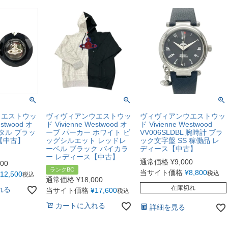
ウエストウッ
ヴィヴィアンウエストウッ
ヴィヴィアンウエストウッ
estwood オ
ド Vivienne Westwood オ
ド Vivienne Westwood
タル ブラッ
ーブ パーカー ホワイト ビ
VV006SLDBL 腕時計 ブラ
【中古】
ッグシルエット レッドレ
ック文字盤 SS 稼働品 レ
ーベル ブラック バイカラ
ディース【中古】
ー レディース【中古】
通常価格
¥
9,000
800
ランクBC
当サイト価格
¥
8,800
税込
12,500
税込
通常価格
¥
18,000
在庫切れ
れる
当サイト価格
¥
17,600
税込
カートに入れる
詳細を見る