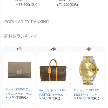
ム キャンバス M51980
ヤモンド 0.16ct 約13号
6.5cm 
53,900
71,300
10,5
￥
(税込)
￥
(税込)
￥
ブラウン【中古】
K18WG 3.3g ホワイト
バー シ
ゴールド レディース
イドボ
【中古】
POPULARITY RANKING
閲覧数ランキング
1位
2位
3位
ロエベ LOEWE アナ
ルイヴィトン LOUIS
ロレックス ROLEX
グラム バーティカル
VUITTON キーポル 45
16233 デイトジャス
￥
47,000円
(税込)
三つ折り財布 ベージ
￥
64,600円
(税込)
￥
1,078,000円
(税込)
ボストンバッグ モノ
ト E番 腕時計 シャン
ュ シルバー金具【中
グラム キャンバス
パン文字盤 SS×YG コ
古】
M41428 SP0961【中
ンビ メンズ【中古】