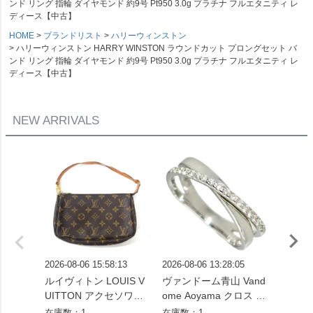
ンド リング 指輪 ダイヤモンド 約9号 Pt950 3.0g プラチナ フルエタニティ レ
ディース【中古】
HOME
ブランドリスト
ハリーウィンストン
ハリーウィンストン HARRY WINSTON ラウンドカット プロングセット バ
ンド リング 指輪 ダイヤモンド 約9号 Pt950 3.0g プラチナ フルエタニティ レ
ディース【中古】
NEW ARRIVALS
2026-08-06 15:58:13
2026-08-06 13:28:05
2026-08
ルイヴィトン LOUIS V
ヴァンドーム青山 Vand
パンドラ
UITTON アクセソワー
ome Aoyama クロス モ
ーモチ
ル ポシェット モノグラ
チーフ リング 指輪 ダイ
ャスター
在庫数：1
在庫数：1
在庫数：