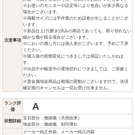
※お使いのモニターや設定等により色合いが多少異なる
場合がございます。
※掲載サイズには手作業のため誤差が生じることがござ
います。
※新品仕上げ(磨き)済みの商品であっても、取り切れない
細かな傷が残る場合がございます。
注意事項
※においの感じ方には個人差がございます。予めご了承
ください。
※購入後の状態変化につきましては保証いたしかねま
す。
※出品中や輸送中の電池切れにつきましては、ご容赦く
ださい。
※貴金属地金商品は相場の変動がございますので、決済
確定後のキャンセルは一切お受け出来ません。
ランク評
A
価
宝石部分：微細傷（天然由来）
状態詳細
地金部分：微細傷、刻印薄れ
メーカー純正外箱、メーカー純正内箱