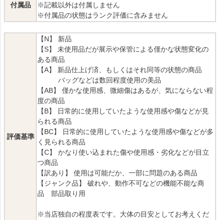
付属品
※記載以外は付属しません
※付属品の状態はランク評価に含みません
【N】 新品
【S】 未使用品だが展示や保管による僅かな状態変化の
ある商品
【A】 新品仕上げ済、もしくはそれ同等の状態の商品
バッグなどは数回程度使用の美品
【AB】 僅かな使用感、微細傷はあるが、気にならない程
度の商品
【B】 日常的に使用していたような使用感や傷などが見
られる商品
【BC】 日常的に使用していたような使用感や傷などが多
評価基準
く見られる商品
【C】 かなり使い込まれた傷や使用感・劣化などが目立
つ商品
【訳あり】 使用は可能だか、一部に問題のある商品
【ジャンク品】 破れや、動作不可などの機能不能な商
品 部品取り用
※当店独自の程度表です。大体の目安としてお考えくだ