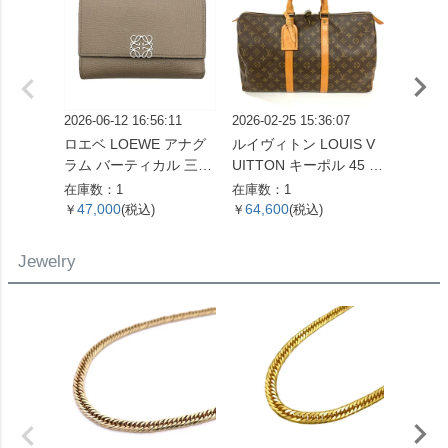
2026-06-12 16:56:11
2026-02-25 15:36:07
2026-07
ロエベ LOEWE アナグ
ルイヴィトン LOUIS V
ルイヴィ
ラム バーティカル 三つ
UITTON キーポル 45 ボ
UITT
折り財布 ベージュ シル
ストンバッグ モノグラ
ユ・ク
在庫数：1
在庫数：1
在庫数：
バー金具【中古】
ム キャンバス M41428
布 モ
47,000
64,600
105,
￥
(税込)
￥
(税込)
￥
SP0961【中古】
ント M
【中古
Jewelry