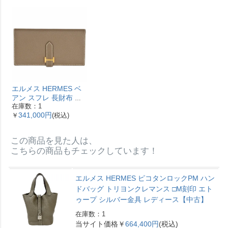
ディース【中古】
ガレ RFID ベージュ
【中古】
エルメス HERMES ベ
アン スフレ 長財布 ヴ
在庫数：1
ォーエプソン Y刻印 エ
341,000円
￥
(税込)
トゥープ ゴールド金具
【中古】
この商品を見た人は、
こちらの商品もチェックしています！
エルメス HERMES ピコタンロックPM ハン
ドバッグ トリヨンクレマンス □M刻印 エト
ゥープ シルバー金具 レディース【中古】
在庫数：1
当サイト価格￥
664,400円
(税込)