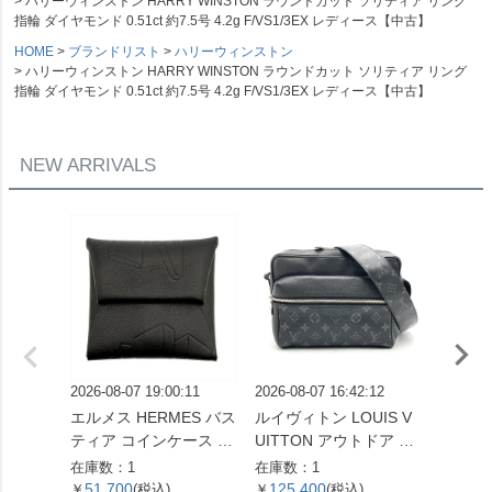
ハリーウィンストン HARRY WINSTON ラウンドカット ソリティア リング
指輪 ダイヤモンド 0.51ct 約7.5号 4.2g F/VS1/3EX レディース【中古】
HOME
ブランドリスト
ハリーウィンストン
ハリーウィンストン HARRY WINSTON ラウンドカット ソリティア リング
指輪 ダイヤモンド 0.51ct 約7.5号 4.2g F/VS1/3EX レディース【中古】
NEW ARRIVALS
2026-08-07 19:00:11
2026-08-07 16:42:12
2026-08
エルメス HERMES バス
ルイヴィトン LOUIS V
セリーヌ
ティア コインケース ス
UITTON アウトドア メ
ダム ミ
イフト X刻印 ノワール
ッセンジャー PM ショ
ドバッグ
在庫数：1
在庫数：1
在庫数：
THE NATURE OF MEN
ルダーバッグ タイガ ラ
ラウン
51,700
125,400
29,2
￥
(税込)
￥
(税込)
￥