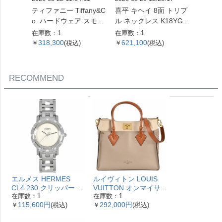
ティファニー Tiffany&C
喜平 キヘイ 8面 トリプ
エルメス
o. ハードウェア スモー
ル ネックレス K18YG 2
ァー 
ルリンク ネックレス 60
4.5g 60cm【中古】
指輪 #4
在庫数：1
在庫数：1
在庫数：
153093 SV925 42.4g シ
ホワイ
318,300
621,100
96,0
￥
(税込)
￥
(税込)
￥
ルバー レディース【中
ィース
古】
RECOMMEND
エルメス HERMES
ルイヴィトン LOUIS
CL4.230 クリッパー ナ
VUITTON オンマイサ
在庫数：1
在庫数：1
クレ 腕時計 シェル文字
イドMM ハンドバッグ
115,600円
292,000円
￥
(税込)
￥
(税込)
盤 ベゼル12Pダイヤ レ
2WAY レザー M53825
ディース【中古】
ガレ RFID ベージュ