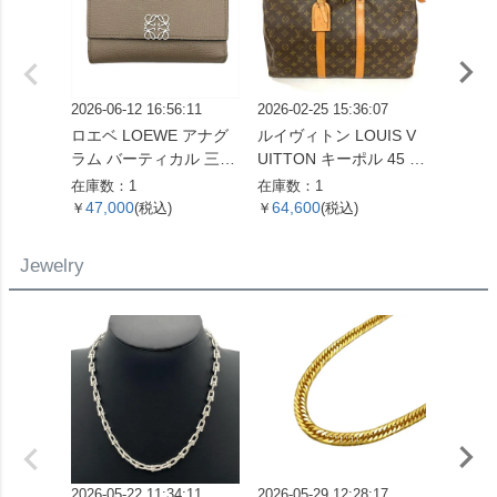
2026-06-12 16:56:11
2026-02-25 15:36:07
2026-07
ロエベ LOEWE アナグ
ルイヴィトン LOUIS V
ロエベ 
ラム バーティカル 三つ
UITTON キーポル 45 ボ
ボディ
折り財布 ベージュ シル
ストンバッグ モノグラ
ーバッ
在庫数：1
在庫数：1
在庫数：
バー金具【中古】
ム キャンバス M41428
バー金
47,000
64,600
127,
￥
(税込)
￥
(税込)
￥
SP0961【中古】
ンカー
レディ
Jewelry
2026-05-22 11:34:11
2026-05-29 12:28:17
2026-01