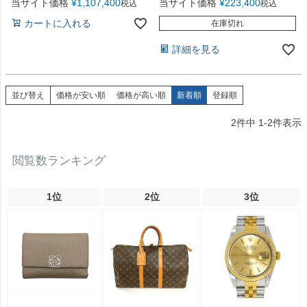
当サイト価格
¥
1,107,400
当サイト価格
¥
223,400
税込
税込
カートに入れる
在庫切れ
詳細を見る
並び替え
価格が安い順
価格が高い順
新着順
登録順
2
件中
1
-
2
件表示
閲覧数ランキング
1位
2位
3位