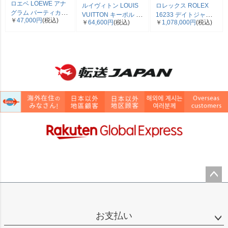
ロエベ LOEWE アナ
ルイヴィトン LOUIS
ロレックス ROLEX
グラム バーティカル
VUITTON キーポル 45
16233 デイトジャス
￥
47,000円
(税込)
三つ折り財布 ベージ
￥
64,600円
(税込)
￥
1,078,000円
(税込)
ボストンバッグ モノ
ト E番 腕時計 シャン
ュ シルバー金具【中
グラム キャンバス
パン文字盤 SS×YG コ
古】
M41428 SP0961【中
ンビ メンズ【中古】
古】
ペー
ジト
ップ
お支払い
へ