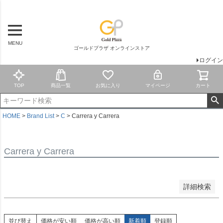
商品タグ
新品
MENU
ランク9
ゴールドプラザ オンラインストア
ランク8
ログイン
ランク7
ランク6
TOP
商品一覧
お気に入り
マイページ
カート
ランク5
ランク4
訳あり
HOME
Brand List
C
Carrera y Carrera
ジャンク
Wedding
Carrera y Carrera
検索
詳細検索
並び替え
価格が安い順
価格が高い順
新着順
登録順