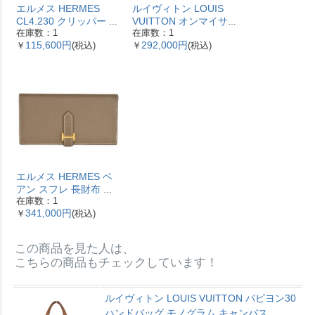
エルメス HERMES
ルイヴィトン LOUIS
CL4.230 クリッパー ナ
VUITTON オンマイサ
在庫数：1
在庫数：1
クレ 腕時計 シェル文字
イドMM ハンドバッグ
115,600円
292,000円
￥
(税込)
￥
(税込)
盤 ベゼル12Pダイヤ レ
2WAY レザー M53825
ディース【中古】
ガレ RFID ベージュ
【中古】
エルメス HERMES ベ
アン スフレ 長財布 ヴ
在庫数：1
ォーエプソン Y刻印 エ
341,000円
￥
(税込)
トゥープ ゴールド金具
【中古】
この商品を見た人は、
こちらの商品もチェックしています！
ルイヴィトン LOUIS VUITTON パピヨン30
ハンドバッグ モノグラム キャンバス