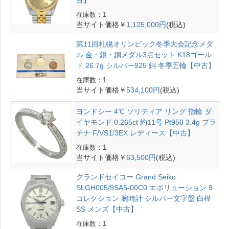
古】
在庫数：1
当サイト価格￥
1,125,000円
(税込)
第11回札幌オリンピック冬季大会記念メダ
ル 金・銀・銅メダル3点セット K18ゴール
ド 26.7g シルバー925 銅 冬季五輪【中古】
在庫数：1
当サイト価格￥
534,100円
(税込)
ヨンドシー 4℃ ソリティア リング 指輪 ダ
イヤモンド 0.265ct 約11号 Pt950 3.4g プラ
チナ F/VS1/3EX レディース【中古】
在庫数：1
当サイト価格￥
63,500円
(税込)
グランドセイコー Grand Seiko
SLGH005/9SA5-00C0 エボリューション 9
コレクション 腕時計 シルバー文字盤 白樺
SS メンズ【中古】
在庫数：1