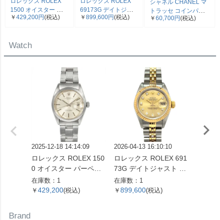
ロレックス ROLEX
ロレックス ROLEX
シャネル CHANEL マ
1500 オイスター パー
69173G デイトジャ
トラッセ コインパー
￥
429,200円
(税込)
￥
899,600円
(税込)
￥
60,700円
(税込)
ペチュアル デイト 腕
スト T番 腕時計 シャ
ス コインケース キャ
時計 シルバー文字盤
ンパン文字盤 10Pダ
ビアスキン ブラック
7桁 2番台 OH済 メン
イヤ SS×YG レディー
ゴールド金具 22番台
Watch
ズ【中古】
ス【中古】
ココマーク【中古】
2025-12-18 14:14:09
2026-04-13 16:10:10
2026-07
ロレックス ROLEX 150
ロレックス ROLEX 691
グランド
0 オイスター パーペチ
73G デイトジャスト T
d Seik
ュアル デイト 腕時計 シ
番 腕時計 シャンパン文
-00C
在庫数：1
在庫数：1
在庫数：
ルバー文字盤 7桁 2番台
字盤 10Pダイヤ SS×YG
ン 9 
429,200
899,600
1,02
￥
(税込)
￥
(税込)
￥
OH済 メンズ【中古】
レディース【中古】
計 シ
SS メ
Brand