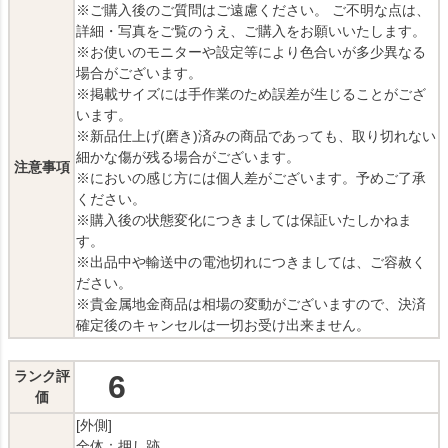
※ご購入後のご質問はご遠慮ください。 ご不明な点は、
詳細・写真をご覧のうえ、ご購入をお願いいたします。
※お使いのモニターや設定等により色合いが多少異なる
場合がございます。
※掲載サイズには手作業のため誤差が生じることがござ
います。
※新品仕上げ(磨き)済みの商品であっても、取り切れない
細かな傷が残る場合がございます。
注意事項
※においの感じ方には個人差がございます。予めご了承
ください。
※購入後の状態変化につきましては保証いたしかねま
す。
※出品中や輸送中の電池切れにつきましては、ご容赦く
ださい。
※貴金属地金商品は相場の変動がございますので、決済
確定後のキャンセルは一切お受け出来ません。
ランク評
6
価
[外側]
全体：押し跡