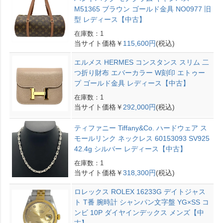
M51365 ブラウン ゴールド金具 NO0977 旧
型 レディース【中古】
在庫数：1
当サイト価格￥
115,600円
(税込)
エルメス HERMES コンスタンス スリム 二
つ折り財布 エバーカラー W刻印 エトゥー
プ ゴールド金具 レディース【中古】
在庫数：1
当サイト価格￥
292,000円
(税込)
ティファニー Tiffany&Co. ハードウェア ス
モールリンク ネックレス 60153093 SV925
42.4g シルバー レディース【中古】
在庫数：1
当サイト価格￥
318,300円
(税込)
ロレックス ROLEX 16233G デイトジャス
ト T番 腕時計 シャンパン文字盤 YG×SS コ
ンビ 10P ダイヤインデックス メンズ【中