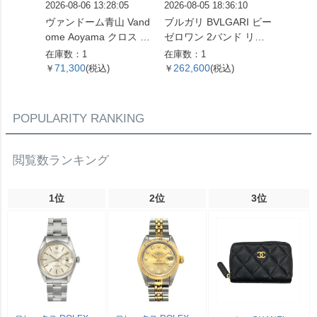
2026-08-06 13:28:05
2026-08-05 18:36:10
2026-08
ヴァンドーム青山 Vand
ブルガリ BVLGARI ビー
ブルガリ
ome Aoyama クロス モ
ゼロワン 2バンド リン
ゼロワン
チーフ リング 指輪 ダイ
グ 指輪 #49 K18YG 8.7
グ 指輪 
在庫数：1
在庫数：1
在庫数：
ヤモンド 0.16ct 約13号
g イエローゴールド【中
g ホ
71,300
262,600
179,
￥
(税込)
￥
(税込)
￥
K18WG 3.3g ホワイト
古】
古】
ゴールド レディース
【中古】
POPULARITY RANKING
閲覧数ランキング
1位
2位
3位