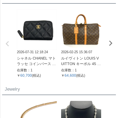
2026-07-31 12:18:24
2026-02-25 15:36:07
2026-06
シャネル CHANEL マト
ルイヴィトン LOUIS V
ロエベ 
ラッセ コインパース コ
UITTON キーポル 45 ボ
ラム 
インケース キャビアス
ストンバッグ モノグラ
折り財
在庫数：1
在庫数：1
在庫数：
キン ブラック ゴールド
ム キャンバス M41428
バー金
60,700
64,600
47,0
￥
(税込)
￥
(税込)
￥
金具 22番台 ココマーク
SP0961【中古】
【中古】
Jewelry