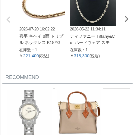
2026-07-20 16:02:22
2026-05-22 11:34:11
2026-05
喜平 キヘイ 8面 トリプ
ティファニー Tiffany&C
喜平 キ
ル ネックレス K18YG 1
o. ハードウェア スモー
ル ネッ
0.4g【中古】
ルリンク ネックレス 60
4.5g 
在庫数：1
在庫数：1
在庫数：
153093 SV925 42.4g シ
221,400
318,300
621,
￥
(税込)
￥
(税込)
￥
ルバー レディース【中
古】
RECOMMEND