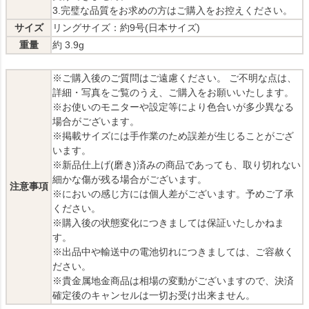
3.完璧な品質をお求めの方はご購入をお控えください。
サイズ
リングサイズ：約9号(日本サイズ)
重量
約 3.9g
※ご購入後のご質問はご遠慮ください。 ご不明な点は、
詳細・写真をご覧のうえ、ご購入をお願いいたします。
※お使いのモニターや設定等により色合いが多少異なる
場合がございます。
※掲載サイズには手作業のため誤差が生じることがござ
います。
※新品仕上げ(磨き)済みの商品であっても、取り切れない
細かな傷が残る場合がございます。
注意事項
※においの感じ方には個人差がございます。予めご了承
ください。
※購入後の状態変化につきましては保証いたしかねま
す。
※出品中や輸送中の電池切れにつきましては、ご容赦く
ださい。
※貴金属地金商品は相場の変動がございますので、決済
確定後のキャンセルは一切お受け出来ません。