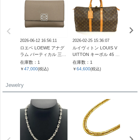
2026-06-12 16:56:11
2026-02-25 15:36:07
2026-07
ロエベ LOEWE アナグ
ルイヴィトン LOUIS V
ロエベ 
ラム バーティカル 三つ
UITTON キーポル 45 ボ
ボディ
折り財布 ベージュ シル
ストンバッグ モノグラ
ーバッ
在庫数：1
在庫数：1
在庫数
バー金具【中古】
ム キャンバス M41428
バー金
47,000
64,600
127,
￥
(税込)
￥
(税込)
￥
SP0961【中古】
ンカー
レディ
Jewelry