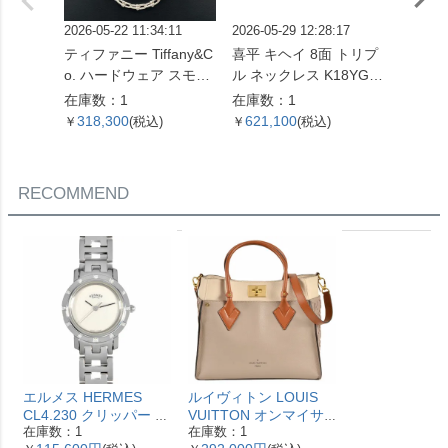
2026-05-22 11:34:11
2026-05-29 12:28:17
2026-01
ティファニー Tiffany&C
喜平 キヘイ 8面 トリプ
エルメス
o. ハードウェア スモー
ル ネックレス K18YG 2
ァー 
ルリンク ネックレス 60
4.5g 60cm【中古】
指輪 #4
在庫数：1
在庫数：1
在庫数
153093 SV925 42.4g シ
ホワイ
318,300
621,100
96,0
￥
(税込)
￥
(税込)
￥
ルバー レディース【中
ィース
古】
RECOMMEND
エルメス HERMES
ルイヴィトン LOUIS
CL4.230 クリッパー ナ
VUITTON オンマイサ
在庫数：1
在庫数：1
クレ 腕時計 シェル文字
イドMM ハンドバッグ