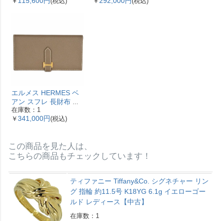
115,600円
292,000円
￥
(税込)
￥
(税込)
盤 ベゼル12Pダイヤ レ
2WAY レザー M53825
ディース【中古】
ガレ RFID ベージュ
【中古】
エルメス HERMES ベ
アン スフレ 長財布 ヴ
在庫数：1
ォーエプソン Y刻印 エ
341,000円
￥
(税込)
トゥープ ゴールド金具
【中古】
この商品を見た人は、
こちらの商品もチェックしています！
ティファニー Tiffany&Co. シグネチャー リン
グ 指輪 約11.5号 K18YG 6.1g イエローゴー
ルド レディース【中古】
在庫数：1