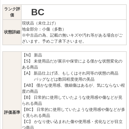
ランク評
BC
価
現状品（未仕上げ）
地金部分：小傷（多数）
状態詳細
※中古品の為、記載の無いキズや汚れ等がある場合がご
ざいます。予めご了承下さいませ。
【N】 新品
【S】 未使用品だが展示や保管による僅かな状態変化の
ある商品
【A】 新品仕上げ済、もしくはそれ同等の状態の商品
バッグなどは数回程度使用の美品
【AB】 僅かな使用感、微細傷はあるが、気にならない程
度の商品
【B】 日常的に使用していたような使用感や傷などが見
られる商品
【BC】 日常的に使用していたような使用感や傷などが多
評価基準
く見られる商品
【C】 かなり使い込まれた傷や使用感・劣化などが目立
つ商品