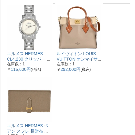
エルメス HERMES
ルイヴィトン LOUIS
CL4.230 クリッパー ナ
VUITTON オンマイサ
在庫数：1
在庫数：1
クレ 腕時計 シェル文字
イドMM ハンドバッグ
115,600円
292,000円
￥
(税込)
￥
(税込)
盤 ベゼル12Pダイヤ レ
2WAY レザー M53825
ディース【中古】
ガレ RFID ベージュ
【中古】
エルメス HERMES ベ
アン スフレ 長財布 ヴ