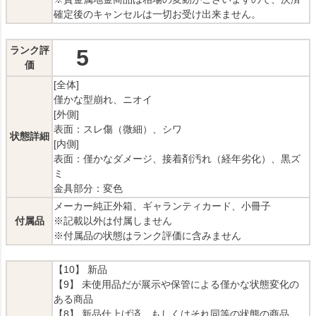
確定後のキャンセルは一切お受け出来ません。
ランク評
5
価
[全体]
僅かな型崩れ、ニオイ
[外側]
表面：スレ傷（微細）、シワ
状態詳細
[内側]
表面：僅かなダメージ、接着剤汚れ（経年劣化）、黒ズ
ミ
金具部分：変色
メーカー純正外箱、ギャランティカード、小冊子
付属品
※記載以外は付属しません
※付属品の状態はランク評価に含みません
【10】 新品
【9】 未使用品だが展示や保管による僅かな状態変化の
ある商品
【8】 新品仕上げ済、もしくはそれ同等の状態の商品