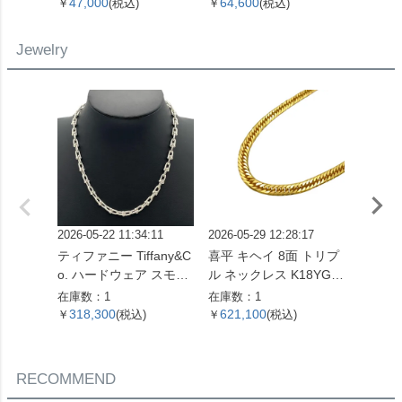
バー金具【中古】
ム キャンバス M41428
バー金
47,000
64,600
127,
￥
(税込)
￥
(税込)
￥
SP0961【中古】
ンカー
レディ
Jewelry
2026-05-22 11:34:11
2026-05-29 12:28:17
2026-01
ティファニー Tiffany&C
喜平 キヘイ 8面 トリプ
エルメス
o. ハードウェア スモー
ル ネックレス K18YG 2
ァー 
ルリンク ネックレス 60
4.5g 60cm【中古】
指輪 #4
在庫数：1
在庫数：1
在庫数：
153093 SV925 42.4g シ
ホワイ
318,300
621,100
96,0
￥
(税込)
￥
(税込)
￥
ルバー レディース【中
ィース
古】
RECOMMEND