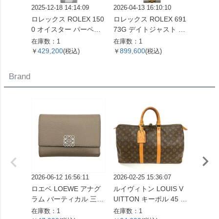
2025-12-18 14:14:09
2026-04-13 16:10:10
2026-05
ロレックス ROLEX 150
ロレックス ROLEX 691
ロレック
0 オイスター パーペチ
73G デイトジャスト T
33 デ
ュアル デイト 腕時計 シ
番 腕時計 シャンパン文
腕時計
在庫数：1
在庫数：1
在庫数：
ルバー文字盤 7桁 2番台
字盤 10Pダイヤ SS×YG
盤 SS
429,200
899,600
1,07
￥
(税込)
￥
(税込)
￥
OH済 メンズ【中古】
レディース【中古】
ズ【中
Brand
2026-06-12 16:56:11
2026-02-25 15:36:07
2026-07
ロエベ LOEWE アナグ
ルイヴィトン LOUIS V
ロエベ 
ラム バーティカル 三つ
UITTON キーポル 45 ボ
ボディ
折り財布 ベージュ シル
ストンバッグ モノグラ
ーバッ
在庫数：1
在庫数：1
在庫数：