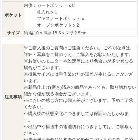
内側：カードポケット x 8
札入れ x 1
ポケット
ファスナートポケット x
オープンポケット x 2
サイズ
約 幅10 x 高さ18.5 x マチ2.5cm
※ご購入後のご質問はご遠慮ください。 ご不明な点は、
詳細・写真をご覧のうえ、ご購入をお願いいたします。
※お使いのモニターや設定等により色合いが多少異なる
場合がございます。
※掲載サイズには手作業のため誤差が生じることがござ
います。
※新品仕上げ(磨き)済みの商品であっても、取り切れない
細かな傷が残る場合がございます。
注意事項
※においの感じ方には個人差がございます。予めご了承
ください。
※購入後の状態変化につきましては保証いたしかねま
す。
※出品中や輸送中の電池切れにつきましては、ご容赦く
ださい。
※貴金属地金商品は相場の変動がございますので、決済