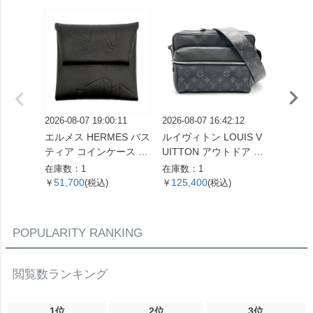
2026-08-07 19:00:11
2026-08-07 16:42:12
2026-08
エルメス HERMES バス
ルイヴィトン LOUIS V
セリーヌ
ティア コインケース ス
UITTON アウトドア メ
ダム ミ
イフト X刻印 ノワール
ッセンジャー PM ショ
ドバッグ
在庫数：1
在庫数：1
在庫数：
THE NATURE OF MEN
ルダーバッグ タイガ ラ
ラウン
51,700
125,400
29,2
￥
(税込)
￥
(税込)
￥
【中古】
マ M30233 ノワール F
ブレム
O5109 メンズ【中古】
古】
POPULARITY RANKING
閲覧数ランキング
1位
2位
3位