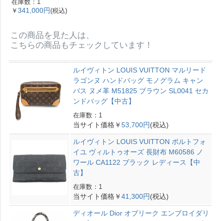
在庫数：1
ォーエプソン Y刻印 エ
341,000円
￥
(税込)
トゥープ ゴールド金具
【中古】
この商品を見た人は、
こちらの商品もチェックしています！
ルイヴィトン LOUIS VUITTON マルリード
ラゴンヌ ハンドバッグ モノグラム キャン
バス ヌメ革 M51825 ブラウン SL0041 セカ
ンドバッグ【中古】
在庫数：1
当サイト価格￥
53,700円
(税込)
ルイヴィトン LOUIS VUITTON ポルトフォ
イユ ヴィルトゥオーズ 長財布 M60586 ノ
ワール CA1122 ブラック レディース【中
古】
在庫数：1
当サイト価格￥
41,300円
(税込)
ディオール Dior オブリーク エンブロイダリ