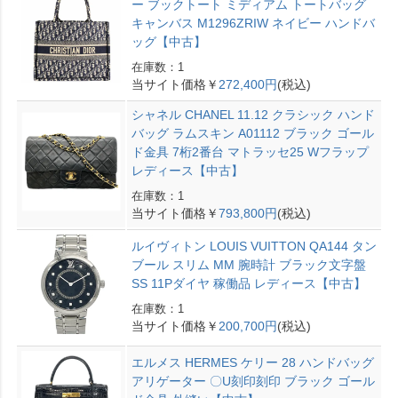
ー ブックトート ミディアム トートバッグ
キャンバス M1296ZRIW ネイビー ハンドバ
ッグ【中古】
在庫数：1
当サイト価格￥
272,400円
(税込)
シャネル CHANEL 11.12 クラシック ハンド
バッグ ラムスキン A01112 ブラック ゴール
ド金具 7桁2番台 マトラッセ25 Wフラップ
レディース【中古】
在庫数：1
当サイト価格￥
793,800円
(税込)
ルイヴィトン LOUIS VUITTON QA144 タン
ブール スリム MM 腕時計 ブラック文字盤
SS 11Pダイヤ 稼働品 レディース【中古】
在庫数：1
当サイト価格￥
200,700円
(税込)
エルメス HERMES ケリー 28 ハンドバッグ
アリゲーター 〇U刻印刻印 ブラック ゴール