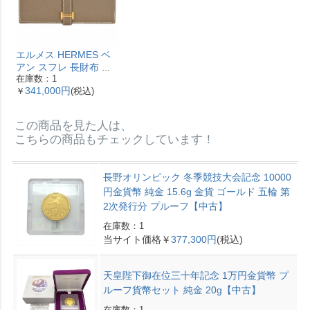
エルメス HERMES ベ
アン スフレ 長財布 ヴ
在庫数：1
ォーエプソン Y刻印 エ
341,000円
￥
(税込)
トゥープ ゴールド金具
【中古】
この商品を見た人は、
こちらの商品もチェックしています！
長野オリンピック 冬季競技大会記念 10000
円金貨幣 純金 15.6g 金貨 ゴールド 五輪 第
2次発行分 プルーフ【中古】
在庫数：1
当サイト価格￥
377,300円
(税込)
天皇陛下御在位三十年記念 1万円金貨幣 プ
ルーフ貨幣セット 純金 20g【中古】
在庫数：1