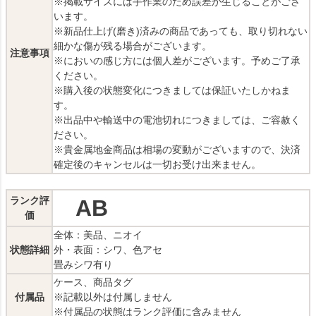
※掲載サイズには手作業のため誤差が生じることがござ
います。
※新品仕上げ(磨き)済みの商品であっても、取り切れない
細かな傷が残る場合がございます。
注意事項
※においの感じ方には個人差がございます。予めご了承
ください。
※購入後の状態変化につきましては保証いたしかねま
す。
※出品中や輸送中の電池切れにつきましては、ご容赦く
ださい。
※貴金属地金商品は相場の変動がございますので、決済
確定後のキャンセルは一切お受け出来ません。
ランク評
AB
価
全体：美品、ニオイ
状態詳細
外・表面：シワ、色アセ
畳みシワ有り
ケース、商品タグ
付属品
※記載以外は付属しません
※付属品の状態はランク評価に含みません