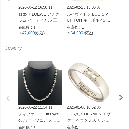
2026-06-12 16:56:11
2026-02-25 15:36:07
2026-07
ロエベ LOEWE アナグ
ルイヴィトン LOUIS V
ロエベ 
ラム バーティカル 三つ
UITTON キーポル 45 ボ
ボディ
折り財布 ベージュ シル
ストンバッグ モノグラ
ーバッ
在庫数：1
在庫数：1
在庫数：
バー金具【中古】
ム キャンバス M41428
バー金
47,000
64,600
127,
￥
(税込)
￥
(税込)
￥
SP0961【中古】
ンカー
レディ
Jewelry
2026-05-22 11:34:11
2026-01-08 18:52:06
2026-05
ティファニー Tiffany&C
エルメス HERMES エヴ
喜平 キ
o. ハードウェア スモー
ァー ヘラクレス リング
ネックレス
ルリンク ネックレス 60
指輪 #47 K18WG 3.2g
g 55
在庫数：1
在庫数：1
在庫数：