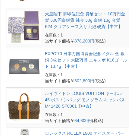
天皇陛下 御即位記念 貨幣セット 10万円金
貨 500円白銅貨 純金 30g 白銅 13g 金貨
K24 クリアケース入り 記念硬貨【中古】
在庫数：1
当サイト価格￥
878,200円
(税込)
EXPO'70 日本万国博覧会記念メダル 金 銀
銅 3枚セット 大阪万博 エキスポ K18ゴール
ド 13.4g 【中古】
在庫数：1
当サイト価格￥
302,800円
(税込)
ルイヴィトン LOUIS VUITTON キーポル
45 ボストンバッグ モノグラム キャンバス
M41428 SP0961【中古】
在庫数：1
当サイト価格￥
64,600円
(税込)
ロレックス ROLEX 1500 オイスター パー