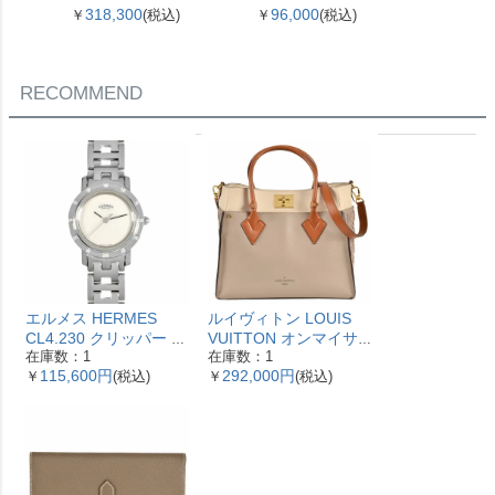
153093 SV925 42.4g シ
ホワイトゴールド レデ
318,300
96,000
560,
￥
(税込)
￥
(税込)
￥
ルバー レディース【中
ィース【中古】
古】
RECOMMEND
エルメス HERMES
ルイヴィトン LOUIS
CL4.230 クリッパー ナ
VUITTON オンマイサ
在庫数：1
在庫数：1
クレ 腕時計 シェル文字
イドMM ハンドバッグ
115,600円
292,000円
￥
(税込)
￥
(税込)
盤 ベゼル12Pダイヤ レ
2WAY レザー M53825
ディース【中古】
ガレ RFID ベージュ
【中古】