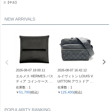
ス【中古】
NEW ARRIVALS
2026-08-07 19:00:11
2026-08-07 16:42:12
2026-08
エルメス HERMES バス
ルイヴィトン LOUIS V
セリーヌ
ティア コインケース ス
UITTON アウトドア メ
ダム ミ
イフト X刻印 ノワール
ッセンジャー PM ショ
ドバッグ
在庫数：1
在庫数：1
在庫数：
THE NATURE OF MEN
ルダーバッグ タイガ ラ
ラウン
51,700
125,400
29,2
￥
(税込)
￥
(税込)
￥
【中古】
マ M30233 ノワール F
ブレム
O5109 メンズ【中古】
古】
POPULARITY RANKING