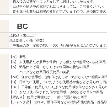
※購入後の状態変化につきましては保証いたしかねます。
※出品中や輸送中の電池切れにつきましては、ご容赦ください。
※貴金属地金商品は相場の変動がございますので、決済確定後の
BC
価
現状品（未仕上げ）
地金部分：小傷（多数）
※中古品の為、記載の無いキズや汚れ等がある場合がございます
【N】 新品
【S】 未使用品だが展示や保管による僅かな状態変化のある商品
【A】 新品仕上げ済、もしくはそれ同等の状態の商品
バッグなどは数回程度使用の美品
【AB】 僅かな使用感、微細傷はあるが、気にならない程度の商
【B】 日常的に使用していたような使用感や傷などが見られる商
【BC】 日常的に使用していたような使用感や傷などが多く見ら
【C】 かなり使い込まれた傷や使用感・劣化などが目立つ商品
【訳あり】 使用は可能だか、一部に問題のある商品
【ジャンク品】 破れや、動作不可などの機能不能な商品 部品