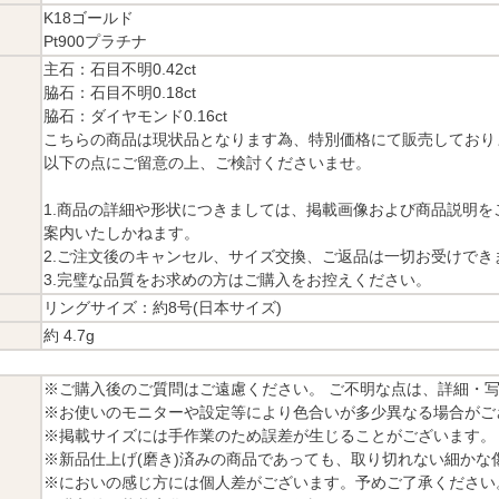
K18ゴールド
Pt900プラチナ
主石：石目不明0.42ct
脇石：石目不明0.18ct
脇石：ダイヤモンド0.16ct
こちらの商品は現状品となります為、特別価格にて販売しており
以下の点にご留意の上、ご検討くださいませ。
1.商品の詳細や形状につきましては、掲載画像および商品説明
案内いたしかねます。
2.ご注文後のキャンセル、サイズ交換、ご返品は一切お受けでき
3.完璧な品質をお求めの方はご購入をお控えください。
リングサイズ：約8号(日本サイズ)
約 4.7g
※ご購入後のご質問はご遠慮ください。 ご不明な点は、詳細・
※お使いのモニターや設定等により色合いが多少異なる場合がご
※掲載サイズには手作業のため誤差が生じることがございます。
※新品仕上げ(磨き)済みの商品であっても、取り切れない細かな
※においの感じ方には個人差がございます。予めご了承ください