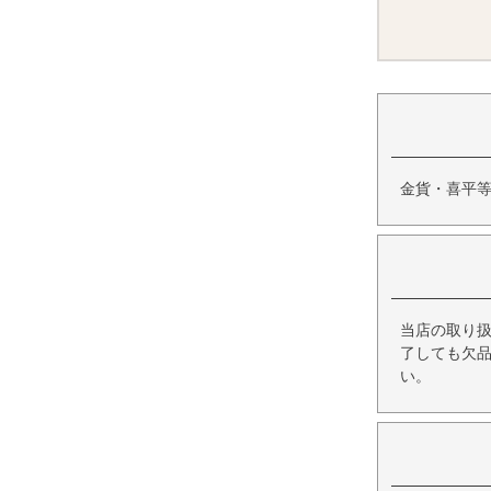
金貨・喜平
当店の取り
了しても欠
い。