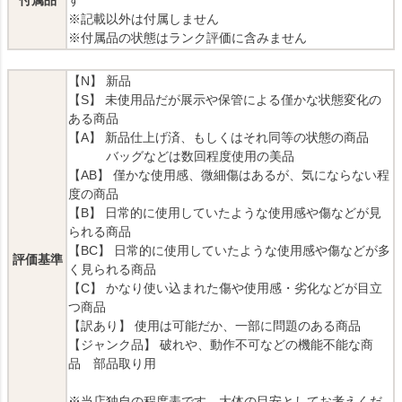
付属品
す
※記載以外は付属しません
※付属品の状態はランク評価に含みません
【N】 新品
【S】 未使用品だが展示や保管による僅かな状態変化の
ある商品
【A】 新品仕上げ済、もしくはそれ同等の状態の商品
バッグなどは数回程度使用の美品
【AB】 僅かな使用感、微細傷はあるが、気にならない程
度の商品
【B】 日常的に使用していたような使用感や傷などが見
られる商品
【BC】 日常的に使用していたような使用感や傷などが多
評価基準
く見られる商品
【C】 かなり使い込まれた傷や使用感・劣化などが目立
つ商品
【訳あり】 使用は可能だか、一部に問題のある商品
【ジャンク品】 破れや、動作不可などの機能不能な商
品 部品取り用
※当店独自の程度表です。大体の目安としてお考えくだ