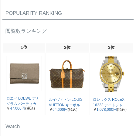
ゴールド レディース
イドボ
【中古】
POPULARITY RANKING
閲覧数ランキング
1位
2位
3位
ロエベ LOEWE アナ
ルイヴィトン LOUIS
ロレックス ROLEX
グラム バーティカル
VUITTON キーポル 45
16233 デイトジャス
￥
47,000円
(税込)
三つ折り財布 ベージ
￥
64,600円
(税込)
￥
1,078,000円
(税込)
ボストンバッグ モノ
ト E番 腕時計 シャン
ュ シルバー金具【中
グラム キャンバス
パン文字盤 SS×YG コ
古】
M41428 SP0961【中
ンビ メンズ【中古】
Watch
古】