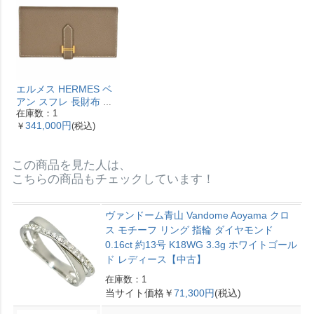
エルメス HERMES ベ
アン スフレ 長財布 ヴ
在庫数：1
ォーエプソン Y刻印 エ
341,000円
￥
(税込)
トゥープ ゴールド金具
【中古】
この商品を見た人は、
こちらの商品もチェックしています！
ヴァンドーム青山 Vandome Aoyama クロ
ス モチーフ リング 指輪 ダイヤモンド
0.16ct 約13号 K18WG 3.3g ホワイトゴール
ド レディース【中古】
在庫数：1
当サイト価格￥
71,300円
(税込)