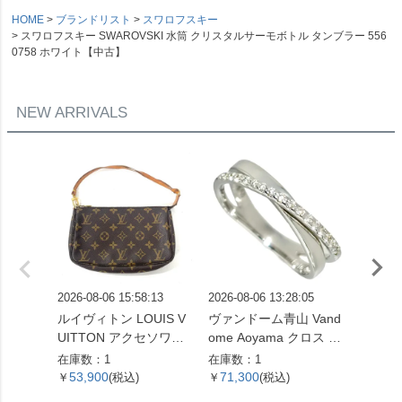
HOME
ブランドリスト
スワロフスキー
スワロフスキー SWAROVSKI 水筒 クリスタルサーモボトル タンブラー 556
0758 ホワイト【中古】
NEW ARRIVALS
2026-08-06 15:58:13
2026-08-06 13:28:05
2026-08
ルイヴィトン LOUIS V
ヴァンドーム青山 Vand
パンドラ
UITTON アクセソワー
ome Aoyama クロス モ
ーモチ
ル ポシェット モノグラ
チーフ リング 指輪 ダイ
ャスター
在庫数：1
在庫数：1
在庫数：
ム キャンバス M51980
ヤモンド 0.16ct 約13号
6.5cm 
53,900
71,300
10,5
￥
(税込)
￥
(税込)
￥
ブラウン【中古】
K18WG 3.3g ホワイト
バー シ