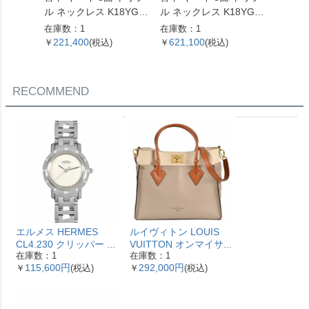
ル ネックレス K18YG 1
ル ネックレス K18YG 2
ネックレス
0.4g【中古】
4.5g 60cm【中古】
g 55
在庫数：1
在庫数：1
在庫数：
221,400
621,100
560,
￥
(税込)
￥
(税込)
￥
RECOMMEND
エルメス HERMES
ルイヴィトン LOUIS
CL4.230 クリッパー ナ
VUITTON オンマイサ
在庫数：1
在庫数：1
クレ 腕時計 シェル文字
イドMM ハンドバッグ
115,600円
292,000円
￥
(税込)
￥
(税込)
盤 ベゼル12Pダイヤ レ
2WAY レザー M53825
ディース【中古】
ガレ RFID ベージュ
【中古】