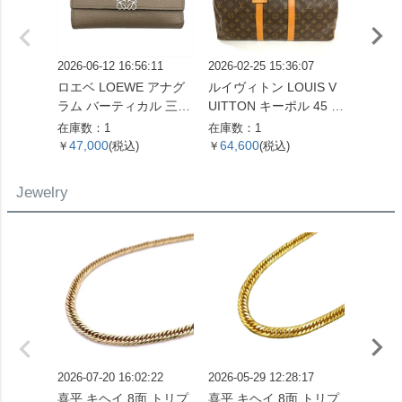
2026-06-12 16:56:11
2026-02-25 15:36:07
2026-07
ロエベ LOEWE アナグ
ルイヴィトン LOUIS V
ルイヴィ
ラム バーティカル 三つ
UITTON キーポル 45 ボ
UITT
折り財布 ベージュ シル
ストンバッグ モノグラ
ユ・ク
在庫数：1
在庫数：1
在庫数：
バー金具【中古】
ム キャンバス M41428
布 モ
47,000
64,600
105,
￥
(税込)
￥
(税込)
￥
SP0961【中古】
ント M
【中古
Jewelry
2026-07-20 16:02:22
2026-05-29 12:28:17
2026-05
喜平 キヘイ 8面 トリプ
喜平 キヘイ 8面 トリプ
喜平 キ