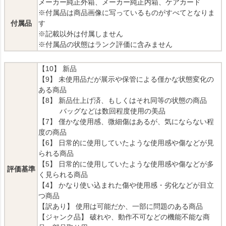
メーカー純正外箱、メーカー純正内箱、ケアカード
※付属品は商品画像に写っているものがすべてとなりま
付属品
す
※記載以外は付属しません
※付属品の状態はランク評価に含みません
【10】 新品
【9】 未使用品だが展示や保管による僅かな状態変化の
ある商品
【8】 新品仕上げ済、もしくはそれ同等の状態の商品
バッグなどは数回程度使用の美品
【7】 僅かな使用感、微細傷はあるが、気にならない程
度の商品
【6】 日常的に使用していたような使用感や傷などが見
られる商品
【5】 日常的に使用していたような使用感や傷などが多
評価基準
く見られる商品
【4】 かなり使い込まれた傷や使用感・劣化などが目立
つ商品
【訳あり】 使用は可能だか、一部に問題のある商品
【ジャンク品】 破れや、動作不可などの機能不能な商