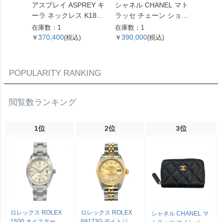
アスプレイ ASPREY キ
シャネル CHANEL マト
ヨンドシ
ーラ ネックレス K18YG
ラッセ チェーン ショル
ィア リ
14.2g レディース【中
ダーバッグ ラムスキン
モンド 0
在庫数：1
在庫数：1
在庫数：
古】
ブラック ゴールド金具
Pt950
370,400
390,000
63,5
￥
(税込)
￥
(税込)
￥
レディース【中古】
VS1/
【中古
POPULARITY RANKING
閲覧数ランキング
1位
2位
3位
ロレックス ROLEX
ロレックス ROLEX
シャネル CHANEL マ
1500 オイスター パー
69173G デイトジャ