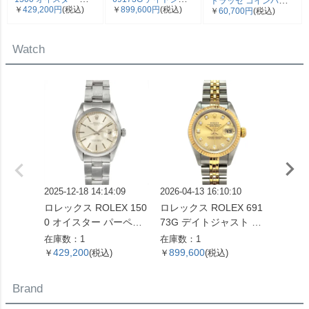
トラッセ コインパー
￥
429,200円
(税込)
￥
899,600円
(税込)
￥
60,700円
(税込)
ペチュアル デイト 腕
スト T番 腕時計 シャ
ス コインケース キャ
時計 シルバー文字盤
ンパン文字盤 10Pダ
ビアスキン ブラック
7桁 2番台 OH済 メン
イヤ SS×YG レディー
ゴールド金具 22番台
Watch
ズ【中古】
ス【中古】
ココマーク【中古】
2025-12-18 14:14:09
2026-04-13 16:10:10
2026-07
ロレックス ROLEX 150
ロレックス ROLEX 691
グランド
0 オイスター パーペチ
73G デイトジャスト T
d Seik
ュアル デイト 腕時計 シ
番 腕時計 シャンパン文
-00C
在庫数：1
在庫数：1
在庫数：
ルバー文字盤 7桁 2番台
字盤 10Pダイヤ SS×YG
ン 9 
429,200
899,600
1,02
￥
(税込)
￥
(税込)
￥
OH済 メンズ【中古】
レディース【中古】
計 シ
SS メ
Brand