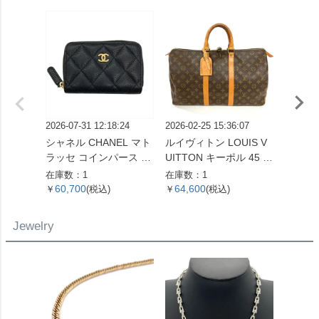
2026-07-31 12:18:24
2026-02-25 15:36:07
2026-06
シャネル CHANEL マト
ルイヴィトン LOUIS V
ロエベ 
ラッセ コインパース コ
UITTON キーポル 45 ボ
ラム 
インケース キャビアス
ストンバッグ モノグラ
折り財
在庫数：1
在庫数：1
在庫数：
キン ブラック ゴールド
ム キャンバス M41428
バー金
60,700
64,600
47,0
￥
(税込)
￥
(税込)
￥
金具 22番台 ココマーク
SP0961【中古】
【中古】
Jewelry