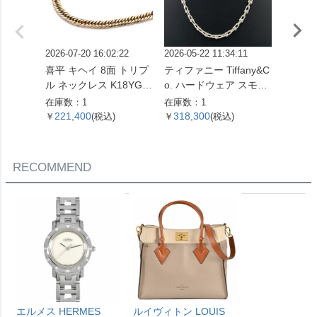
2026-07-20 16:02:22
2026-05-22 11:34:11
2026-05
喜平 キヘイ 8面 トリプ
ティファニー Tiffany&C
喜平 キ
ル ネックレス K18YG 1
o. ハードウェア スモー
ル ネッ
0.4g【中古】
ルリンク ネックレス 60
4.5g 
在庫数：1
在庫数：1
在庫数：
153093 SV925 42.4g シ
221,400
318,300
621,
￥
(税込)
￥
(税込)
￥
ルバー レディース【中
古】
RECOMMEND
エルメス HERMES
ルイヴィトン LOUIS