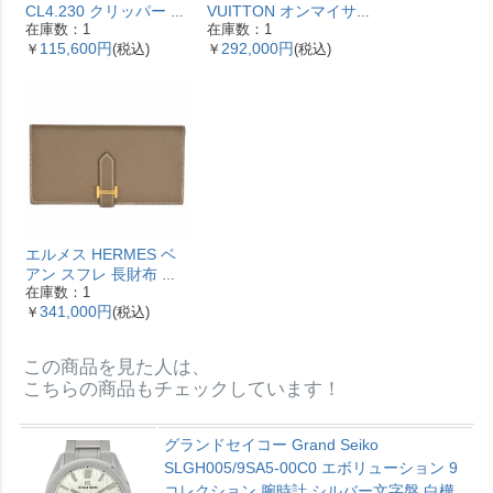
CL4.230 クリッパー ナ
VUITTON オンマイサ
在庫数：1
在庫数：1
クレ 腕時計 シェル文字
イドMM ハンドバッグ
115,600円
292,000円
￥
(税込)
￥
(税込)
盤 ベゼル12Pダイヤ レ
2WAY レザー M53825
ディース【中古】
ガレ RFID ベージュ
【中古】
エルメス HERMES ベ
アン スフレ 長財布 ヴ
在庫数：1
ォーエプソン Y刻印 エ
341,000円
￥
(税込)
トゥープ ゴールド金具
【中古】
この商品を見た人は、
こちらの商品もチェックしています！
グランドセイコー Grand Seiko
SLGH005/9SA5-00C0 エボリューション 9
コレクション 腕時計 シルバー文字盤 白樺