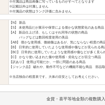
※付属品は商品画像に写っているものがすべてとなります
※記載以外は付属しません
※付属品の状態はランク評価に含みません
【N】 新品
【S】 未使用品だが展示や保管による僅かな状態変化のある商品
【A】 新品仕上げ済、もしくはそれ同等の状態の商品
バッグなどは数回程度使用の美品
【AB】 僅かな使用感、微細傷はあるが、気にならない程度の商
【B】 日常的に使用していたような使用感や傷などが見られる商
【BC】 日常的に使用していたような使用感や傷などが多く見ら
【C】 かなり使い込まれた傷や使用感・劣化などが目立つ商品
【訳あり】 使用は可能だか、一部に問題のある商品
【ジャンク品】 破れや、動作不可などの機能不能な商品 部品
※当店独自の程度表です。大体の目安としてお考えください。
金貨・喜平等地金類の複数購