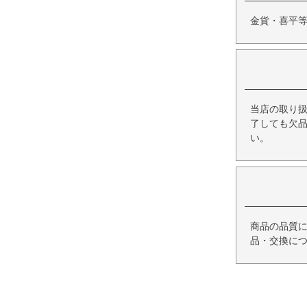
金貨・喜平
当店の取り
了しても欠
い。
商品の品質
品・交換に