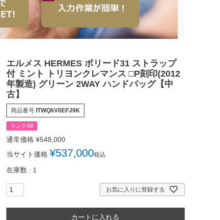
エルメス HERMES ボリード31 ストラップ
付 ミント トリヨンクレマンス □P刻印(2012
年製造) グリーン 2WAY ハンドバッグ【中
古】
商品番号
ITWQ6V0EFJ9K
ランクAB
通常価格
¥
548,000
¥
537,000
当サイト価格
税込
在庫数
1
お気に入りに登録する
カートに入れる