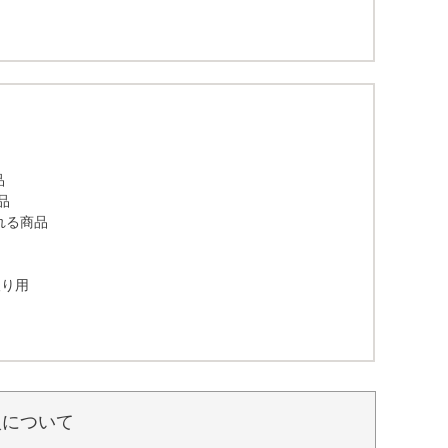
品
品
れる商品
取り用
入について