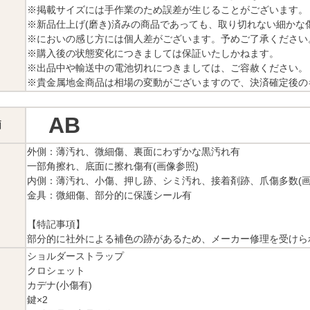
※掲載サイズには手作業のため誤差が生じることがございます。
※新品仕上げ(磨き)済みの商品であっても、取り切れない細かな
※においの感じ方には個人差がございます。予めご了承ください
※購入後の状態変化につきましては保証いたしかねます。
※出品中や輸送中の電池切れにつきましては、ご容赦ください。
※貴金属地金商品は相場の変動がございますので、決済確定後の
AB
価
外側：薄汚れ、微細傷、裏面にわずかな黒汚れ有
一部角擦れ、底面に擦れ傷有(画像参照)
内側：薄汚れ、小傷、押し跡、シミ汚れ、接着剤跡、爪傷多数(画
金具：微細傷、部分的に保護シール有
【特記事項】
部分的に社外による補色の跡があるため、メーカー修理を受けら
ショルダーストラップ
クロシェット
カデナ(小傷有)
鍵×2