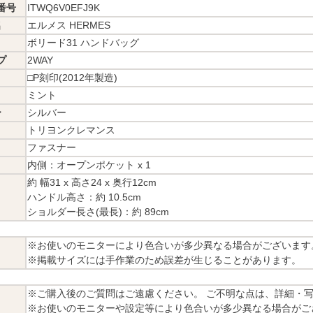
番号
ITWQ6V0EFJ9K
名
エルメス HERMES
ボリード31 ハンドバッグ
プ
2WAY
□P刻印(2012年製造)
ミント
ー
シルバー
トリヨンクレマンス
ファスナー
内側：オープンポケット x 1
約 幅31 x 高さ24 x 奥行12cm
ハンドル高さ：約 10.5cm
ショルダー長さ(最長)：約 89cm
※お使いのモニターにより色合いが多少異なる場合がございます
※掲載サイズには手作業のため誤差が生じることがあります。
※ご購入後のご質問はご遠慮ください。 ご不明な点は、詳細・
※お使いのモニターや設定等により色合いが多少異なる場合がご