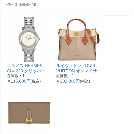
RECOMMEND
エルメス HERMES
ルイヴィトン LOUIS
CL4.230 クリッパー ナ
VUITTON オンマイサ
在庫数：1
在庫数：1
クレ 腕時計 シェル文字
イドMM ハンドバッグ
115,600円
292,000円
￥
(税込)
￥
(税込)
盤 ベゼル12Pダイヤ レ
2WAY レザー M53825
ディース【中古】
ガレ RFID ベージュ
【中古】