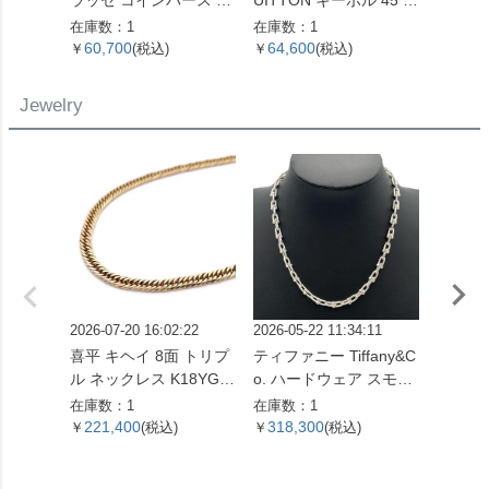
ラッセ コインパース コ
UITTON キーポル 45 ボ
ラム 
インケース キャビアス
ストンバッグ モノグラ
折り財
在庫数：1
在庫数：1
在庫数：
キン ブラック ゴールド
ム キャンバス M41428
バー金
60,700
64,600
47,0
￥
(税込)
￥
(税込)
￥
金具 22番台 ココマーク
SP0961【中古】
【中古】
Jewelry
2026-07-20 16:02:22
2026-05-22 11:34:11
2026-05
喜平 キヘイ 8面 トリプ
ティファニー Tiffany&C
喜平 キ
ル ネックレス K18YG 1
o. ハードウェア スモー
ル ネッ
0.4g【中古】
ルリンク ネックレス 60
4.5g 
在庫数：1
在庫数：1
在庫数：
153093 SV925 42.4g シ
221,400
318,300
621,
￥
(税込)
￥
(税込)
￥
ルバー レディース【中
古】