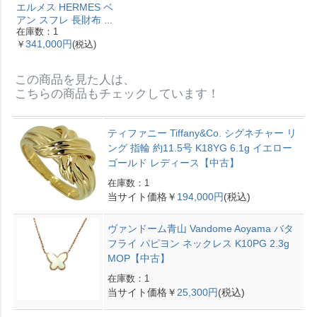
エルメス HERMES ベ
アン スフレ 長財布 ヴ
在庫数：1
ォーエプソン Y刻印 エ
341,000円
￥
(税込)
トゥープ ゴールド金具
【中古】
この商品を見た人は、
こちらの商品もチェックしています！
ティファニー Tiffany&Co. シグネチャー リ
ング 指輪 約11.5号 K18YG 6.1g イエロー
ゴールド レディース【中古】
在庫数：1
当サイト価格￥
194,000円
(税込)
ヴァンドーム青山 Vandome Aoyama バタ
フライ パピヨン ネックレス K10PG 2.3g
MOP【中古】
在庫数：1
当サイト価格￥
25,300円
(税込)