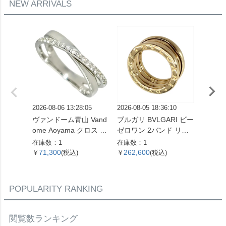
NEW ARRIVALS
2026-08-06 13:28:05
2026-08-05 18:36:10
2026-08
ヴァンドーム青山 Vand
ブルガリ BVLGARI ビー
ブルガリ
ome Aoyama クロス モ
ゼロワン 2バンド リン
ゼロワン
チーフ リング 指輪 ダイ
グ 指輪 #49 K18YG 8.7
グ 指輪 
在庫数：1
在庫数：1
在庫数：
ヤモンド 0.16ct 約13号
g イエローゴールド【中
g ホ
71,300
262,600
179,
￥
(税込)
￥
(税込)
￥
K18WG 3.3g ホワイト
古】
古】
ゴールド レディース
【中古】
POPULARITY RANKING
閲覧数ランキング