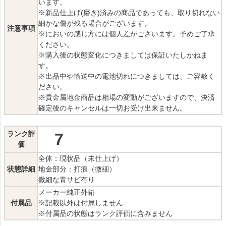
います。
※新品仕上げ(磨き)済みの商品であっても、取り切れない
細かな傷が残る場合がございます。
注意事項
※においの感じ方には個人差がございます。予めご了承
ください。
※購入後の状態変化につきましては保証いたしかねま
す。
※出品中や輸送中の電池切れにつきましては、ご容赦く
ださい。
※貴金属地金商品は相場の変動がございますので、決済
確定後のキャンセルは一切お受け出来ません。
ランク評
7
価
全体：現状品（未仕上げ）
状態詳細
地金部分：打痕（微細）
微細な青サビ有り
メーカー純正外箱
付属品
※記載以外は付属しません
※付属品の状態はランク評価に含みません