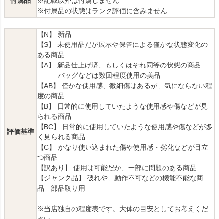
付属品
※記載以外は付属しません
※付属品の状態はランク評価に含みません
【N】 新品
【S】 未使用品だが展示や保管による僅かな状態変化の
ある商品
【A】 新品仕上げ済、もしくはそれ同等の状態の商品
バッグなどは数回程度使用の美品
【AB】 僅かな使用感、微細傷はあるが、気にならない程
度の商品
【B】 日常的に使用していたような使用感や傷などが見
られる商品
【BC】 日常的に使用していたような使用感や傷などが多
評価基準
く見られる商品
【C】 かなり使い込まれた傷や使用感・劣化などが目立
つ商品
【訳あり】 使用は可能だか、一部に問題のある商品
【ジャンク品】 破れや、動作不可などの機能不能な商
品 部品取り用
※当店独自の程度表です。大体の目安としてお考えくだ