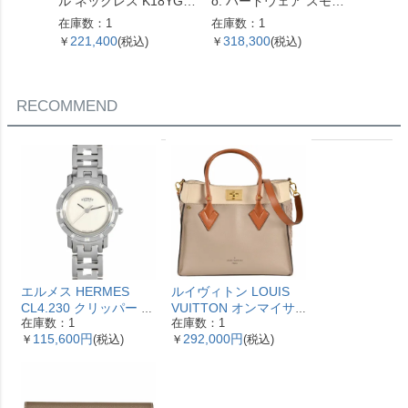
ル ネックレス K18YG 1
o. ハードウェア スモー
コンビ
0.4g【中古】
ルリンク ネックレス 60
在庫数：1
在庫数：1
在庫数：
153093 SV925 42.4g シ
221,400
318,300
51,0
￥
(税込)
￥
(税込)
￥
ルバー レディース【中
古】
RECOMMEND
エルメス HERMES
ルイヴィトン LOUIS
CL4.230 クリッパー ナ
VUITTON オンマイサ
在庫数：1
在庫数：1
クレ 腕時計 シェル文字
イドMM ハンドバッグ
115,600円
292,000円
￥
(税込)
￥
(税込)
盤 ベゼル12Pダイヤ レ
2WAY レザー M53825
ディース【中古】
ガレ RFID ベージュ
【中古】