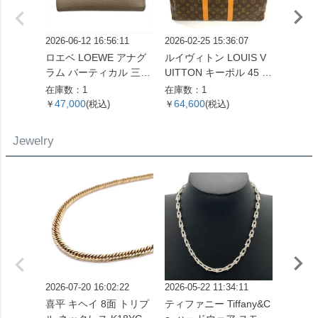
2026-06-12 16:56:11
2026-02-25 15:36:07
2026-06
ロエベ LOEWE アナグ
ルイヴィトン LOUIS V
ルイヴィ
ラム バーティカル 三つ
UITTON キーポル 45 ボ
UITT
折り財布 ベージュ シル
ストンバッグ モノグラ
エヴィ
在庫数：1
在庫数：1
在庫数：
バー金具【中古】
ム キャンバス M41428
財布 
47,000
64,600
14,6
￥
(税込)
￥
(税込)
￥
SP0961【中古】
バス M
ゴールド
Jewelry
【中古
2026-07-20 16:02:22
2026-05-22 11:34:11
2026-07
喜平 キヘイ 8面 トリプ
ティファニー Tiffany&C
ピアス Pt