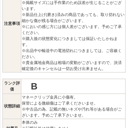
※掲載サイズには手作業のため誤差が生じることがござ
います。
※新品仕上げ(磨き)済みの商品であっても、取り切れない
細かな傷が残る場合がございます。
注意事項
※においの感じ方には個人差がございます。予めご了承
ください。
※購入後の状態変化につきましては保証いたしかねま
す。
※出品中や輸送中の電池切れにつきましては、ご容赦く
ださい。
※貴金属地金商品は相場の変動がございますので、決済
確定後のキャンセルは一切お受け出来ません。
ランク評
B
価
マネークリップ金具に小傷有。
保管による微細傷はご了承くださいませ。
状態詳細
※中古品の為、記載の無いキズや汚れ等がある場合がご
ざいます。予めご了承下さいませ。
本体のみ