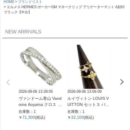
HOME
ブランドリスト
エルメス HERMES ポーカーGM マネークリップ アリゲーターマット A刻印
ブラック【中古】
NEW ARRIVALS
2026-08-06 13:28:05
2026-08-06 13:06:09
2026-08
ヴァンドーム青山 Vand
ルイヴィトン LOUIS V
シャネル
ome Aoyama クロス モ
UITTON セット３ バー
リア 1
チーフ リング 指輪 ダイ
グ・ブルーミングスト
指輪 ダ
在庫数：1
在庫数：1
在庫数：
ヤモンド 0.16ct 約13号
ラス リング 指輪 M683
K18WG
71,300
32,100
79,3
￥
(税込)
￥
(税込)
￥
K18WG 3.3g ホワイト
77 GP ゴールド ゴール
ゴール
ゴールド レディース
ド金具 LB0159 レディ
【中古