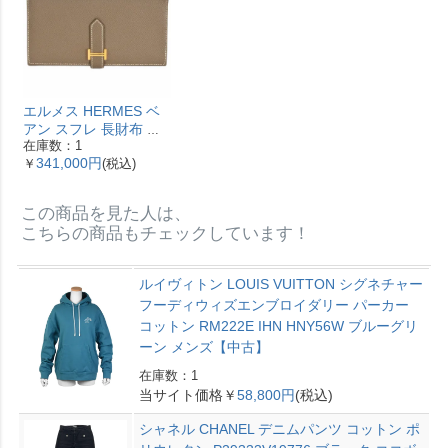
エルメス HERMES ベ
アン スフレ 長財布 ヴ
在庫数：1
ォーエプソン Y刻印 エ
341,000円
￥
(税込)
トゥープ ゴールド金具
【中古】
この商品を見た人は、
こちらの商品もチェックしています！
ルイヴィトン LOUIS VUITTON シグネチャー
フーディウィズエンブロイダリー パーカー
コットン RM222E IHN HNY56W ブルーグリ
ーン メンズ【中古】
在庫数：1
当サイト価格￥
58,800円
(税込)
シャネル CHANEL デニムパンツ コットン ポ