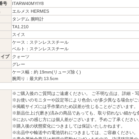
番号
ITARW40MYIY8
名
エルメス HERMES
タンデム 腕時計
TA1.210
スイス
ケース：ステンレススチール
ベルト：ステンレススチール
タイプ
クォーツ
グレー
ケース幅：約 19mm(リューズ除く)
腕周り：最大約 13.5cm
※ご購入後のご質問はご遠慮ください。 ご不明な点は、詳細・
※お使いのモニターや設定等により色合いが多少異なる場合がご
※掲載サイズには手作業のため誤差が生じることがございます。
※新品仕上げ(磨き)済みの商品であっても、取り切れない細かな
※においの感じ方には個人差がございます。予めご了承ください
※購入後の状態変化につきましては保証いたしかねます。
※出品中や輸送中の電池切れにつきましては、ご容赦ください。
※貴金属地金商品は相場の変動がございますので、決済確定後の