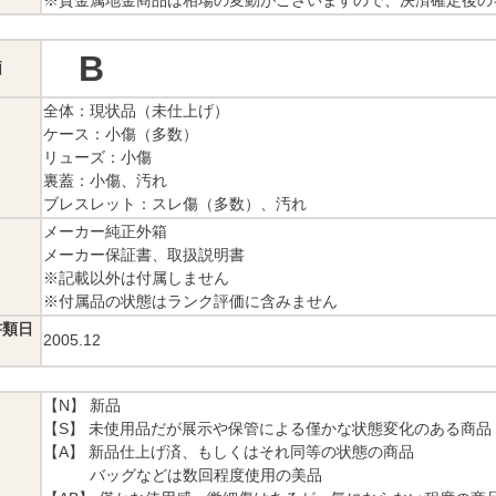
B
価
全体：現状品（未仕上げ）
ケース：小傷（多数）
リューズ：小傷
裏蓋：小傷、汚れ
ブレスレット：スレ傷（多数）、汚れ
メーカー純正外箱
メーカー保証書、取扱説明書
※記載以外は付属しません
※付属品の状態はランク評価に含みません
書類日
2005.12
【N】 新品
【S】 未使用品だが展示や保管による僅かな状態変化のある商品
【A】 新品仕上げ済、もしくはそれ同等の状態の商品
バッグなどは数回程度使用の美品