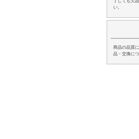
了しても欠
い。
商品の品質
品・交換に