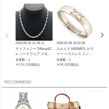
2026-05-22 11:34:11
2026-01-08 18:52:06
2026-05
ティファニー Tiffany&C
エルメス HERMES エヴ
喜平 キ
o. ハードウェア スモー
ァー ヘラクレス リング
ネックレス
ルリンク ネックレス 60
指輪 #47 K18WG 3.2g
g 55
在庫数：1
在庫数：1
在庫数：
153093 SV925 42.4g シ
ホワイトゴールド レデ
318,300
96,000
560,
￥
(税込)
￥
(税込)
￥
ルバー レディース【中
ィース【中古】
古】
RECOMMEND