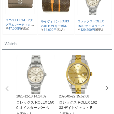
ロエベ LOEWE アナ
ルイヴィトン LOUIS
ロレックス ROLEX
グラム バーティカル
VUITTON キーポル 45
1500 オイスター パー
￥
47,000円
(税込)
三つ折り財布 ベージ
￥
64,600円
(税込)
￥
429,200円
(税込)
ボストンバッグ モノ
ペチュアル デイト 腕
ュ シルバー金具【中
グラム キャンバス
時計 シルバー文字盤 7
古】
M41428 SP0961【中
桁 2番台 OH済 メンズ
Watch
古】
【中古】
2025-12-18 14:14:09
2026-05-22 15:52:08
2026-04
ロレックス ROLEX 150
ロレックス ROLEX 162
ロレック
0 オイスター パーペチ
33 デイトジャスト E番
73G 
ュアル デイト 腕時計 シ
腕時計 シャンパン文字
番 腕
在庫数：1
在庫数：1
在庫数：