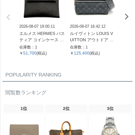
2026-08-07 19:00:11
2026-08-07 16:42:12
2026-08
エルメス HERMES バス
ルイヴィトン LOUIS V
セリーヌ
ティア コインケース ス
UITTON アウトドア メ
ダム ミ
イフト X刻印 ノワール
ッセンジャー PM ショ
ドバッグ
在庫数：1
在庫数：1
在庫数：
THE NATURE OF MEN
ルダーバッグ タイガ ラ
ラウン
51,700
125,400
29,2
￥
(税込)
￥
(税込)
￥
【中古】
マ M30233 ノワール F
ブレム
O5109 メンズ【中古】
古】
POPULARITY RANKING
閲覧数ランキング
1位
2位
3位