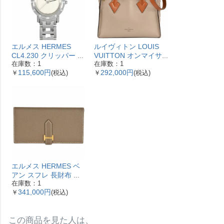
エルメス HERMES
ルイヴィトン LOUIS
CL4.230 クリッパー ナ
VUITTON オンマイサ
在庫数：1
在庫数：1
クレ 腕時計 シェル文字
イドMM ハンドバッグ
115,600円
292,000円
￥
(税込)
￥
(税込)
盤 ベゼル12Pダイヤ レ
2WAY レザー M53825
ディース【中古】
ガレ RFID ベージュ
【中古】
エルメス HERMES ベ
アン スフレ 長財布 ヴ
在庫数：1
ォーエプソン Y刻印 エ
341,000円
￥
(税込)
トゥープ ゴールド金具
【中古】
この商品を見た人は、