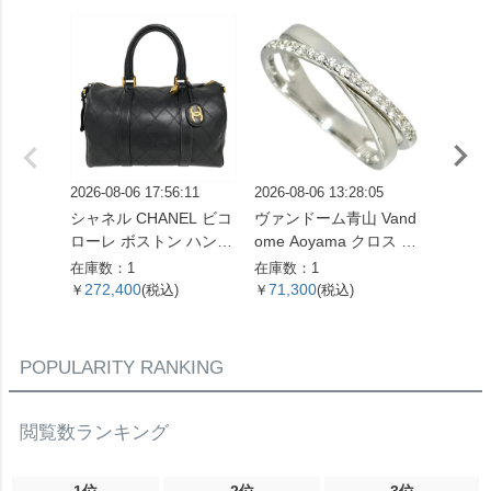
2026-08-06 17:56:11
2026-08-06 13:28:05
2026-08
シャネル CHANEL ビコ
ヴァンドーム青山 Vand
グッチ 
ローレ ボストン ハンド
ome Aoyama クロス モ
リング 
バッグ レザー ブラック
チーフ リング 指輪 ダイ
G 3.
在庫数：1
在庫数：1
在庫数：
ゴールド金具 ココマー
ヤモンド 0.16ct 約13号
ド レ
272,400
71,300
90,9
￥
(税込)
￥
(税込)
￥
ク 7桁4番台 レディース
K18WG 3.3g ホワイト
【中古】
ゴールド レディース
【中古】
POPULARITY RANKING
閲覧数ランキング
1位
2位
3位