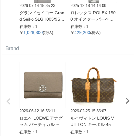
2026-07-14 15:35:23
2025-12-18 14:14:09
2026-04
グランドセイコー Gran
ロレックス ROLEX 150
ロレック
d Seiko SLGH005/9SA5
0 オイスター パーペチ
73G 
-00C0 エボリューショ
ュアル デイト 腕時計 シ
番 腕
在庫数：1
在庫数：1
在庫数：
ン 9 コレクション 腕時
ルバー文字盤 7桁 2番台
字盤 1
1,028,800
429,200
899,
￥
(税込)
￥
(税込)
￥
計 シルバー文字盤 白樺
OH済 メンズ【中古】
レディ
SS メンズ【中古】
Brand
2026-06-12 16:56:11
2026-02-25 15:36:07
2026-06
ロエベ LOEWE アナグ
ルイヴィトン LOUIS V
ルイヴィ
ラム バーティカル 三つ
UITTON キーポル 45 ボ
UITT
折り財布 ベージュ シル
ストンバッグ モノグラ
エヴィ
在庫数：1
在庫数：1
在庫数：