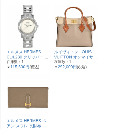
エルメス HERMES
ルイヴィトン LOUIS
CL4.230 クリッパー ナ
VUITTON オンマイサ
在庫数：1
在庫数：1
クレ 腕時計 シェル文字
イドMM ハンドバッグ
115,600円
292,000円
￥
(税込)
￥
(税込)
盤 ベゼル12Pダイヤ レ
2WAY レザー M53825
ディース【中古】
ガレ RFID ベージュ
【中古】
エルメス HERMES ベ
アン スフレ 長財布 ヴ