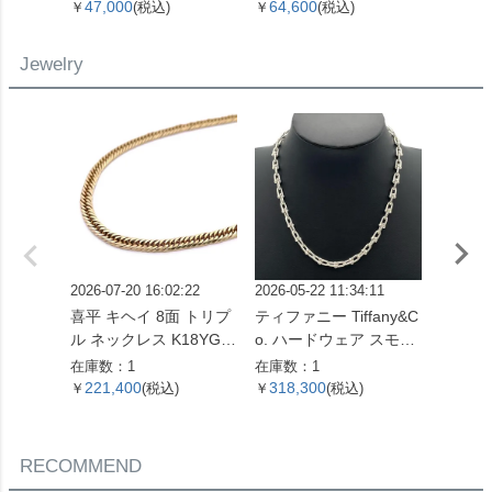
バー金具【中古】
ム キャンバス M41428
財布 
47,000
64,600
14,6
￥
(税込)
￥
(税込)
￥
SP0961【中古】
バス M
ゴールド
Jewelry
【中古
2026-07-20 16:02:22
2026-05-22 11:34:11
2026-07
喜平 キヘイ 8面 トリプ
ティファニー Tiffany&C
ピアス Pt
ル ネックレス K18YG 1
o. ハードウェア スモー
コンビ
0.4g【中古】
ルリンク ネックレス 60
在庫数：1
在庫数：1
在庫数：
153093 SV925 42.4g シ
221,400
318,300
51,0
￥
(税込)
￥
(税込)
￥
ルバー レディース【中
古】
RECOMMEND