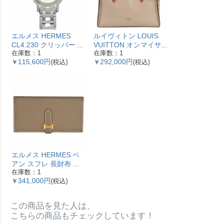
エルメス HERMES
ルイヴィトン LOUIS
CL4.230 クリッパー ナ
VUITTON オンマイサ
在庫数：1
在庫数：1
クレ 腕時計 シェル文字
イドMM ハンドバッグ
115,600円
292,000円
￥
(税込)
￥
(税込)
盤 ベゼル12Pダイヤ レ
2WAY レザー M53825
ディース【中古】
ガレ RFID ベージュ
【中古】
エルメス HERMES ベ
アン スフレ 長財布 ヴ
在庫数：1
ォーエプソン Y刻印 エ
341,000円
￥
(税込)
トゥープ ゴールド金具
【中古】
この商品を見た人は、
こちらの商品もチェックしています！