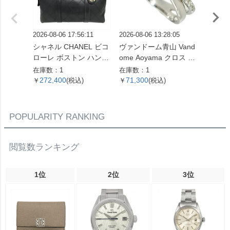
2026-08-06 17:56:11
2026-08-06 13:28:05
2026-08
シャネル CHANEL ビコ
ヴァンドーム青山 Vand
グッチ 
ローレ ボストン ハンド
ome Aoyama クロス モ
リング 
バッグ レザー ブラック
チーフ リング 指輪 ダイ
G 3.
在庫数：1
在庫数：1
在庫数：
ゴールド金具 ココマー
ヤモンド 0.16ct 約13号
ド レ
272,400
71,300
90,9
￥
(税込)
￥
(税込)
￥
ク 7桁4番台 レディース
K18WG 3.3g ホワイト
【中古】
ゴールド レディース
【中古】
POPULARITY RANKING
閲覧数ランキング
1位
2位
3位