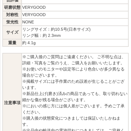
合評価
研磨状態
VERYGOOD
対称性
VERYGOOD
蛍光性
NONE
リングサイズ：約10.5号(日本サイズ)
サイズ
リング幅：約 2.3mm
重量
約 4.1g
※ご購入後のご質問はご遠慮ください。 ご不明な点は、
詳細・写真をご覧のうえ、ご購入をお願いいたします。
※お使いのモニターや設定等により色合いが多少異なる
場合がございます。
※掲載サイズには手作業のため誤差が生じることがござ
います。
※新品仕上げ(磨き)済みの商品であっても、取り切れない
細かな傷が残る場合がございます。
注意事項
※においの感じ方には個人差がございます。予めご了承
ください。
※購入後の状態変化につきましては保証いたしかねま
す。
※出品中や輸送中の電池切れにつきましては、ご容赦く