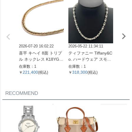
2026-07-20 16:02:22
2026-05-22 11:34:11
2026-07
喜平 キヘイ 8面 トリプ
ティファニー Tiffany&C
ピアス Pt
ル ネックレス K18YG 1
o. ハードウェア スモー
コンビ
0.4g【中古】
ルリンク ネックレス 60
在庫数：1
在庫数：1
在庫数：
153093 SV925 42.4g シ
221,400
318,300
51,0
￥
(税込)
￥
(税込)
￥
ルバー レディース【中
古】
RECOMMEND