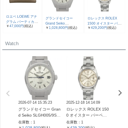
ロエベ LOEWE アナ
グランドセイコー
ロレックス ROLEX
グラム バーティカル
Grand Seiko
1500 オイスター パー
￥
47,000円
(税込)
三つ折り財布 ベージ
￥
1,028,800円
(税込)
￥
429,200円
(税込)
SLGH005/9SA5-00C0
ペチュアル デイト 腕
ュ シルバー金具【中
エボリューション 9 コ
時計 シルバー文字盤 7
古】
レクション 腕時計 シ
桁 2番台 OH済 メンズ
Watch
ルバー文字盤 白樺 SS
【中古】
メンズ【中古】
2026-07-14 15:35:23
2025-12-18 14:14:09
2026-04
グランドセイコー Gran
ロレックス ROLEX 150
ロレック
d Seiko SLGH005/9SA5
0 オイスター パーペチ
73G 
-00C0 エボリューショ
ュアル デイト 腕時計 シ
番 腕
在庫数：1
在庫数：1
在庫数：
ン 9 コレクション 腕時
ルバー文字盤 7桁 2番台
字盤 1
1,028,800
429,200
899,
￥
(税込)
￥
(税込)
￥