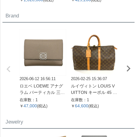
計 シルバー文字盤 白樺
OH済 メンズ【中古】
レディ
SS メンズ【中古】
Brand
2026-06-12 16:56:11
2026-02-25 15:36:07
2026-06
ロエベ LOEWE アナグ
ルイヴィトン LOUIS V
ルイヴィ
ラム バーティカル 三つ
UITTON キーポル 45 ボ
UITT
折り財布 ベージュ シル
ストンバッグ モノグラ
エヴィ
在庫数：1
在庫数：1
在庫数：
バー金具【中古】
ム キャンバス M41428
財布 
47,000
64,600
14,6
￥
(税込)
￥
(税込)
￥
SP0961【中古】
バス M
ゴールド
Jewelry
【中古