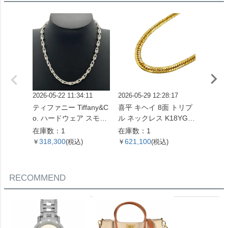
2026-05-22 11:34:11
2026-05-29 12:28:17
2026-01
ティファニー Tiffany&C
喜平 キヘイ 8面 トリプ
エルメス
o. ハードウェア スモー
ル ネックレス K18YG 2
ァー 
ルリンク ネックレス 60
4.5g 60cm【中古】
指輪 #4
在庫数：1
在庫数：1
在庫数
153093 SV925 42.4g シ
ホワイ
318,300
621,100
96,0
￥
(税込)
￥
(税込)
￥
ルバー レディース【中
ィース
古】
RECOMMEND