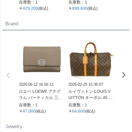
ュアル デイト 腕時計 シ
番 腕時計 シャンパン文
腕時計
在庫数：1
在庫数：1
在庫数
ルバー文字盤 7桁 2番台
字盤 10Pダイヤ SS×YG
盤 SS
429,200
899,600
1,07
￥
(税込)
￥
(税込)
￥
OH済 メンズ【中古】
レディース【中古】
ズ【中
Brand
2026-06-12 16:56:11
2026-02-25 15:36:07
2026-07
ロエベ LOEWE アナグ
ルイヴィトン LOUIS V
ロエベ 
ラム バーティカル 三つ
UITTON キーポル 45 ボ
ボディ
折り財布 ベージュ シル
ストンバッグ モノグラ
ーバッ
在庫数：1
在庫数：1
在庫数
バー金具【中古】
ム キャンバス M41428
バー金
47,000
64,600
127,
￥
(税込)
￥
(税込)
￥
SP0961【中古】
ンカー
レディ
Jewelry