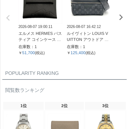
2026-08-07 19:00:11
2026-08-07 16:42:12
2026-08
エルメス HERMES バス
ルイヴィトン LOUIS V
セリーヌ
ティア コインケース ス
UITTON アウトドア メ
ダム ミ
イフト X刻印 ノワール
ッセンジャー PM ショ
ドバッグ
在庫数：1
在庫数：1
在庫数
THE NATURE OF MEN
ルダーバッグ タイガ ラ
ラウン
51,700
125,400
29,2
￥
(税込)
￥
(税込)
￥
【中古】
マ M30233 ノワール F
ブレム
O5109 メンズ【中古】
古】
POPULARITY RANKING
閲覧数ランキング
1位
2位
3位