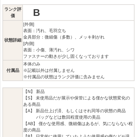
ランク評
B
価
[外側]
表面：汚れ、毛羽立ち
金具部分：微細傷（多数）、メッキ剥がれ
状態詳細
[内側]
表面：小傷、薄汚れ、シワ
ファスナーの動きが少し固くなっております
本体のみ
付属品
※記載以外は付属しません
※付属品の状態はランク評価に含みません
【N】 新品
【S】 未使用品だが展示や保管による僅かな状態変化の
ある商品
【A】 新品仕上げ済、もしくはそれ同等の状態の商品
バッグなどは数回程度使用の美品
【AB】 僅かな使用感、微細傷はあるが、気にならない程
度の商品
【B】 日常的に使用していたような使用感や傷などが見