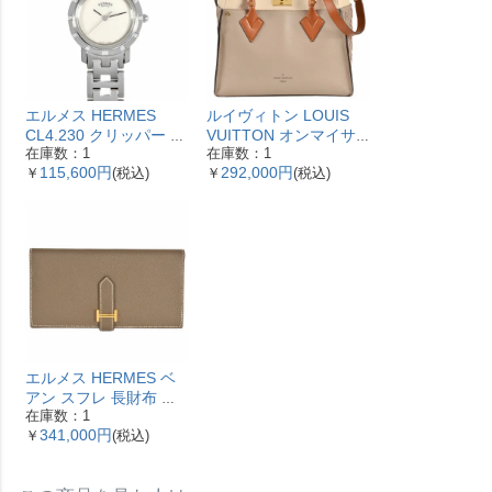
エルメス HERMES
ルイヴィトン LOUIS
CL4.230 クリッパー ナ
VUITTON オンマイサ
在庫数：1
在庫数：1
クレ 腕時計 シェル文字
イドMM ハンドバッグ
115,600円
292,000円
￥
(税込)
￥
(税込)
盤 ベゼル12Pダイヤ レ
2WAY レザー M53825
ディース【中古】
ガレ RFID ベージュ
【中古】
エルメス HERMES ベ
アン スフレ 長財布 ヴ
在庫数：1
ォーエプソン Y刻印 エ
341,000円
￥
(税込)
トゥープ ゴールド金具
【中古】