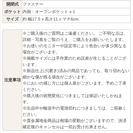
開閉式
ファスナー
ポケット
内側：オープンポケット x 1
サイズ
約 幅17.5 x 高さ11 x マチ6cm
※ご購入後のご質問はご遠慮ください。 ご不明な点は、
詳細・写真をご覧のうえ、ご購入をお願いいたします。
※お使いのモニターや設定等により色合いが多少異なる
場合がございます。
※掲載サイズには手作業のため誤差が生じることがござ
います。
※新品仕上げ(磨き)済みの商品であっても、取り切れない
細かな傷が残る場合がございます。
注意事項
※においの感じ方には個人差がございます。予めご了承
ください。
※購入後の状態変化につきましては保証いたしかねま
す。
※出品中や輸送中の電池切れにつきましては、ご容赦く
ださい。
※貴金属地金商品は相場の変動がございますので、決済
確定後のキャンセルは一切お受け出来ません。