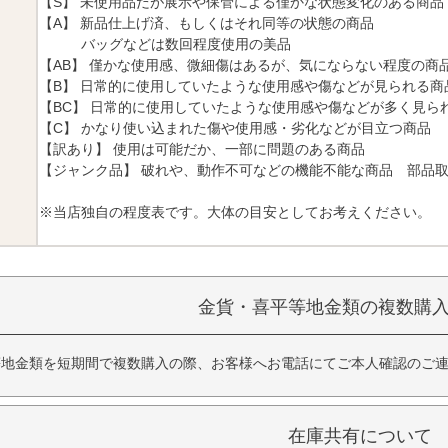
【S】 未使用品だが展示や保管による僅かな状態変化のある商品
【A】 新品仕上げ済、もしくはそれ同等の状態の商品
バッグなどは数回程度使用の美品
【AB】 僅かな使用感、微細傷はあるが、気にならない程度の商
【B】 日常的に使用していたような使用感や傷などが見られる商
【BC】 日常的に使用していたような使用感や傷などが多く見ら
【C】 かなり使い込まれた傷や使用感・劣化などが目立つ商品
【訳あり】 使用は可能だか、一部に問題のある商品
【ジャンク品】 破れや、動作不可などの機能不能な商品 部品
※当店独自の程度表です。大体の目安としてお考えください。
金貨・喜平等地金類の複数購
等地金類を短期間で複数購入の際、お客様へお電話にてご本人確認のご
在庫共有について