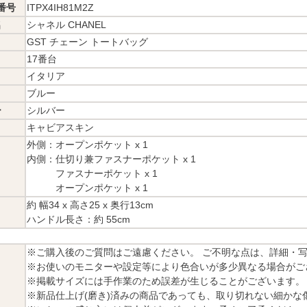
番号
ITPX4IH81M2Z
名
シャネル CHANEL
GST チェーン トートバッグ
17番台
イタリア
ブルー
ー
シルバー
キャビアスキン
外側：オープンポケット x 1
内側：仕切り兼ファスナーポケット x 1
ファスナーポケット x 1
オープンポケット x 1
約 幅34 x 高さ25 x 奥行13cm
ハンドル長さ：約 55cm
※ご購入後のご質問はご遠慮ください。 ご不明な点は、詳細・
※お使いのモニターや設定等により色合いが多少異なる場合がご
※掲載サイズには手作業のため誤差が生じることがございます。
※新品仕上げ(磨き)済みの商品であっても、取り切れない細かな