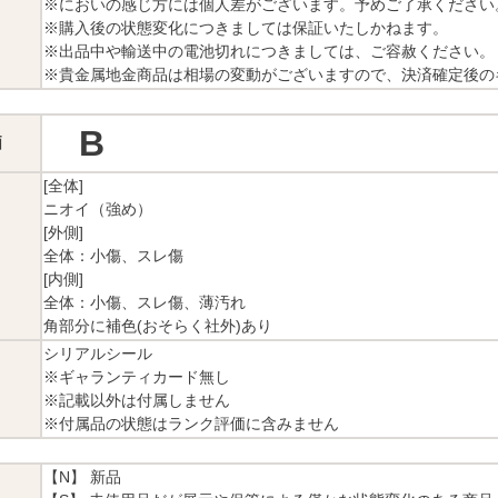
※においの感じ方には個人差がございます。予めご了承ください
※購入後の状態変化につきましては保証いたしかねます。
※出品中や輸送中の電池切れにつきましては、ご容赦ください。
※貴金属地金商品は相場の変動がございますので、決済確定後の
B
価
[全体]
ニオイ（強め）
[外側]
全体：小傷、スレ傷
[内側]
全体：小傷、スレ傷、薄汚れ
角部分に補色(おそらく社外)あり
シリアルシール
※ギャランティカード無し
※記載以外は付属しません
※付属品の状態はランク評価に含みません
【N】 新品