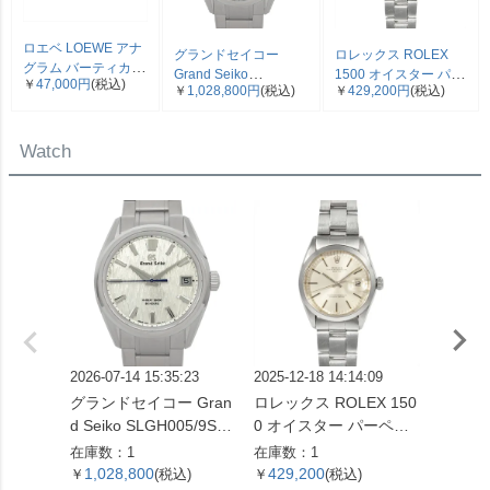
ロエベ LOEWE アナ
グランドセイコー
ロレックス ROLEX
グラム バーティカル
Grand Seiko
1500 オイスター パー
￥
47,000円
(税込)
三つ折り財布 ベージ
￥
1,028,800円
(税込)
￥
429,200円
(税込)
SLGH005/9SA5-00C0
ペチュアル デイト 腕
ュ シルバー金具【中
エボリューション 9 コ
時計 シルバー文字盤 7
古】
レクション 腕時計 シ
桁 2番台 OH済 メンズ
Watch
ルバー文字盤 白樺 SS
【中古】
メンズ【中古】
2026-07-14 15:35:23
2025-12-18 14:14:09
2026-04
グランドセイコー Gran
ロレックス ROLEX 150
ロレック
d Seiko SLGH005/9SA5
0 オイスター パーペチ
73G 
-00C0 エボリューショ
ュアル デイト 腕時計 シ
番 腕
在庫数：1
在庫数：1
在庫数：
ン 9 コレクション 腕時
ルバー文字盤 7桁 2番台
字盤 1
1,028,800
429,200
899,
￥
(税込)
￥
(税込)
￥