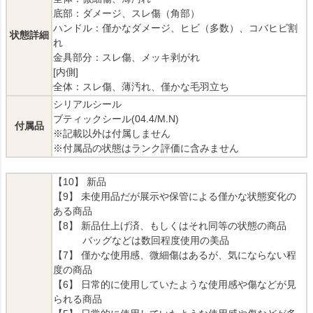
底部：ダメージ、スレ傷（角部）
ハンドル：僅かなダメージ、ヒビ（多数）、コバヒビ割
状態詳細
れ
金具部分：スレ傷、メッキ剥がれ
[内側]
全体：スレ傷、薄汚れ、僅かな毛羽立ち
シリアルシール
ブティックシール(04.4/M.N)
付属品
※記載以外は付属しません
※付属品の状態はランク評価に含みません
【10】 新品
【9】 未使用品だが展示や保管による僅かな状態変化の
ある商品
【8】 新品仕上げ済、もしくはそれ同等の状態の商品
バッグなどは数回程度使用の美品
【7】 僅かな使用感、微細傷はあるが、気にならない程
度の商品
【6】 日常的に使用していたような使用感や傷などが見
られる商品