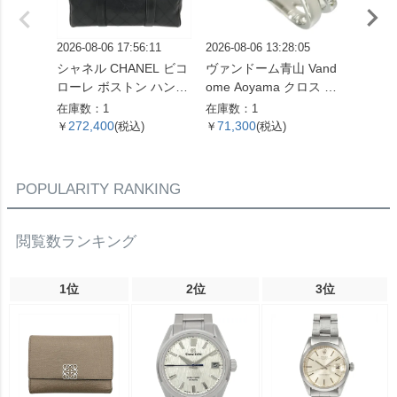
2026-08-06 17:56:11
2026-08-06 13:28:05
2026-08
シャネル CHANEL ビコ
ヴァンドーム青山 Vand
グッチ 
ローレ ボストン ハンド
ome Aoyama クロス モ
リング 
バッグ レザー ブラック
チーフ リング 指輪 ダイ
G 3.
在庫数：1
在庫数：1
在庫数：
ゴールド金具 ココマー
ヤモンド 0.16ct 約13号
ド レ
272,400
71,300
90,9
￥
(税込)
￥
(税込)
￥
ク 7桁4番台 レディース
K18WG 3.3g ホワイト
【中古】
ゴールド レディース
【中古】
POPULARITY RANKING
閲覧数ランキング
1位
2位
3位