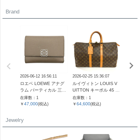
計 シルバー文字盤 白樺
OH済 メンズ【中古】
レディ
SS メンズ【中古】
Brand
2026-06-12 16:56:11
2026-02-25 15:36:07
2026-06
ロエベ LOEWE アナグ
ルイヴィトン LOUIS V
ルイヴィ
ラム バーティカル 三つ
UITTON キーポル 45 ボ
UITT
折り財布 ベージュ シル
ストンバッグ モノグラ
エヴィ
在庫数：1
在庫数：1
在庫数：
バー金具【中古】
ム キャンバス M41428
財布 
47,000
64,600
14,6
￥
(税込)
￥
(税込)
￥
SP0961【中古】
バス M
ゴールド
Jewelry
【中古