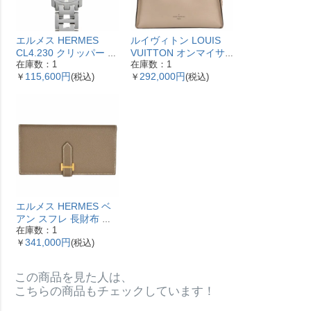
エルメス HERMES
ルイヴィトン LOUIS
CL4.230 クリッパー ナ
VUITTON オンマイサ
在庫数：1
在庫数：1
クレ 腕時計 シェル文字
イドMM ハンドバッグ
115,600円
292,000円
￥
(税込)
￥
(税込)
盤 ベゼル12Pダイヤ レ
2WAY レザー M53825
ディース【中古】
ガレ RFID ベージュ
【中古】
エルメス HERMES ベ
アン スフレ 長財布 ヴ
在庫数：1
ォーエプソン Y刻印 エ
341,000円
￥
(税込)
トゥープ ゴールド金具
【中古】
この商品を見た人は、
こちらの商品もチェックしています！