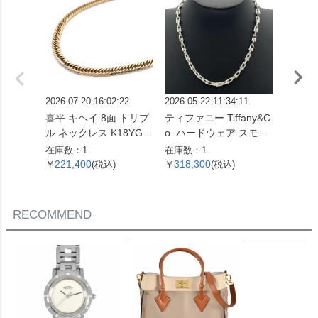
2026-07-20 16:02:22
2026-05-22 11:34:11
2026-07
喜平 キヘイ 8面 トリプ
ティファニー Tiffany&C
ピアス Pt
ル ネックレス K18YG 1
o. ハードウェア スモー
コンビ
0.4g【中古】
ルリンク ネックレス 60
在庫数：1
在庫数：1
在庫数：
153093 SV925 42.4g シ
221,400
318,300
51,0
￥
(税込)
￥
(税込)
￥
ルバー レディース【中
古】
RECOMMEND