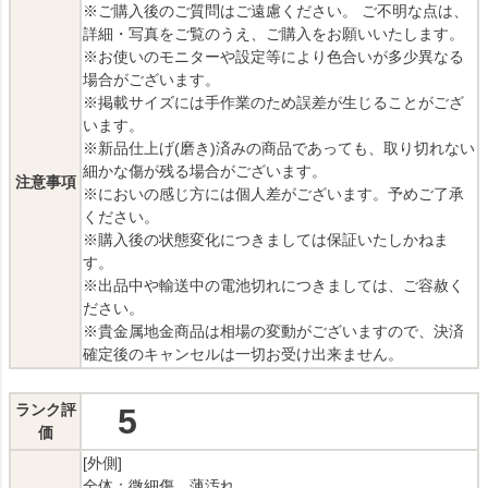
※ご購入後のご質問はご遠慮ください。 ご不明な点は、
詳細・写真をご覧のうえ、ご購入をお願いいたします。
※お使いのモニターや設定等により色合いが多少異なる
場合がございます。
※掲載サイズには手作業のため誤差が生じることがござ
います。
※新品仕上げ(磨き)済みの商品であっても、取り切れない
細かな傷が残る場合がございます。
注意事項
※においの感じ方には個人差がございます。予めご了承
ください。
※購入後の状態変化につきましては保証いたしかねま
す。
※出品中や輸送中の電池切れにつきましては、ご容赦く
ださい。
※貴金属地金商品は相場の変動がございますので、決済
確定後のキャンセルは一切お受け出来ません。
ランク評
5
価
[外側]
全体：微細傷、薄汚れ