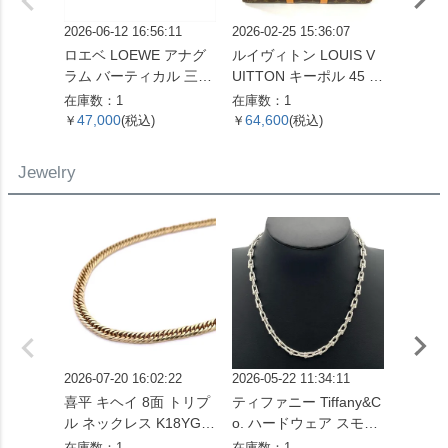
2026-06-12 16:56:11
2026-02-25 15:36:07
2026-06
ロエベ LOEWE アナグ
ルイヴィトン LOUIS V
ルイヴィ
ラム バーティカル 三つ
UITTON キーポル 45 ボ
UITT
折り財布 ベージュ シル
ストンバッグ モノグラ
エヴィ
在庫数：1
在庫数：1
在庫数：
バー金具【中古】
ム キャンバス M41428
財布 
47,000
64,600
14,6
￥
(税込)
￥
(税込)
￥
SP0961【中古】
バス M
ゴールド
Jewelry
【中古
2026-07-20 16:02:22
2026-05-22 11:34:11
2026-07
喜平 キヘイ 8面 トリプ
ティファニー Tiffany&C
ピアス Pt
ル ネックレス K18YG 1
o. ハードウェア スモー
コンビ
0.4g【中古】
ルリンク ネックレス 60
在庫数：1
在庫数：1
在庫数：