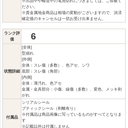
※出品中や輸送中の電池切れにつきましては、ご容赦く
ださい。
※貴金属地金商品は相場の変動がございますので、決済
確定後のキャンセルは一切お受け出来ません。
ランク評
6
価
[全体]
型崩れ
[外側]
全体：スレ傷（多数）、色アセ、シワ
状態詳細
底部：スレ傷（角部）
[内側]
全体：薄汚れ、色アセ
金属・金具部分：小傷、線傷（多数）、変色、メッキ剥
がれ
シリアルシール
ブティックシール（剥離有り）
※付属品は商品画像に写っているものがすべてとなりま
付属品
す
※記載以外は付属しません