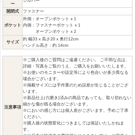
シルバー
ー
開閉式
ファスナー
外側：オープンポケット x 1
ポケット
内側：ファスナーポケット x 1
オープンポケット x 2
約 幅33 x 高さ20 x 奥行12cm
サイズ
ハンドル高さ：約 14cm
※ご購入後のご質問はご遠慮ください。 ご不明な点は、
詳細・写真をご覧のうえ、ご購入をお願いいたします。
※お使いのモニターや設定等により色合いが多少異なる
場合がございます。
※掲載サイズには手作業のため誤差が生じることがござ
います。
※新品仕上げ(磨き)済みの商品であっても、取り切れない
細かな傷が残る場合がございます。
注意事項
※においの感じ方には個人差がございます。予めご了承
ください。
※購入後の状態変化につきましては保証いたしかねま
す。