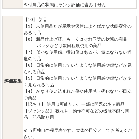
※付属品の状態はランク評価に含みません
【10】 新品
【9】 未使用品だが展示や保管による僅かな状態変化の
ある商品
【8】 新品仕上げ済、もしくはそれ同等の状態の商品
バッグなどは数回程度使用の美品
【7】 僅かな使用感、微細傷はあるが、気にならない程
度の商品
【6】 日常的に使用していたような使用感や傷などが見
られる商品
【5】 日常的に使用していたような使用感や傷などが多
評価基準
く見られる商品
【4】 かなり使い込まれた傷や使用感・劣化などが目立
つ商品
【訳あり】 使用は可能だか、一部に問題のある商品
【ジャンク品】 破れや、動作不可などの機能不能な商
品 部品取り用
※当店独自の程度表です。大体の目安としてお考えくだ
さい。