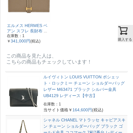
エルメス HERMES ベ
アン スフレ 長財布 ヴ
在庫数：1
ォーエプソン Y刻印 エ
購入する
341,000円
￥
(税込)
トゥープ ゴールド金具
【中古】
この商品を見た人は、
こちらの商品もチェックしています！
ルイヴィトン LOUIS VUITTON ポシェッ
ト・ロックミー チェーン ショルダーバッグ
レザー M63471 ブラック シルバー金具
UB4129 レディース【中古】
在庫数：1
当サイト価格￥
164,600円
(税込)
シャネル CHANEL マトラッセ キャビアスキ
ン チェーン ショルダーバッグ ブラック ゴ
ールド金具 ココマーク 7桁7番台 レディー