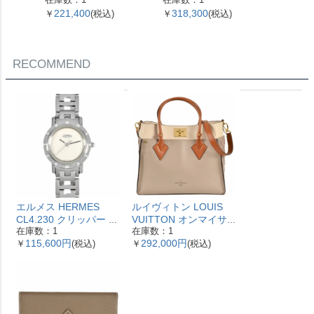
153093 SV925 42.4g シ
221,400
318,300
51,0
￥
(税込)
￥
(税込)
￥
ルバー レディース【中
古】
RECOMMEND
エルメス HERMES
ルイヴィトン LOUIS
CL4.230 クリッパー ナ
VUITTON オンマイサ
在庫数：1
在庫数：1
クレ 腕時計 シェル文字
イドMM ハンドバッグ
115,600円
292,000円
￥
(税込)
￥
(税込)
盤 ベゼル12Pダイヤ レ
2WAY レザー M53825
ディース【中古】
ガレ RFID ベージュ
【中古】