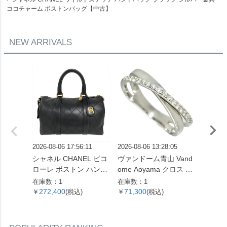
ココチャーム ボストンバッグ【中古】
NEW ARRIVALS
2026-08-06 17:56:11
2026-08-06 13:28:05
2026-08
シャネル CHANEL ビコ
ヴァンドーム青山 Vand
グッチ 
ローレ ボストン ハンド
ome Aoyama クロス モ
リング 
バッグ レザー ブラック
チーフ リング 指輪 ダイ
G 3.
在庫数：1
在庫数：1
在庫数：
ゴールド金具 ココマー
ヤモンド 0.16ct 約13号
ド レ
272,400
71,300
90,9
￥
(税込)
￥
(税込)
￥
ク 7桁4番台 レディース
K18WG 3.3g ホワイト
【中古】
ゴールド レディース
【中古】