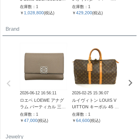
-00C0 エボリューショ
ュアル デイト 腕時計 シ
番 腕
在庫数：1
在庫数：1
在庫数：
ン 9 コレクション 腕時
ルバー文字盤 7桁 2番台
字盤 1
1,028,800
429,200
899,
￥
(税込)
￥
(税込)
￥
計 シルバー文字盤 白樺
OH済 メンズ【中古】
レディ
SS メンズ【中古】
Brand
2026-06-12 16:56:11
2026-02-25 15:36:07
2026-06
ロエベ LOEWE アナグ
ルイヴィトン LOUIS V
ルイヴィ
ラム バーティカル 三つ
UITTON キーポル 45 ボ
UITT
折り財布 ベージュ シル
ストンバッグ モノグラ
エヴィ
在庫数：1
在庫数：1
在庫数：
バー金具【中古】
ム キャンバス M41428
財布 
47,000
64,600
14,6
￥
(税込)
￥
(税込)
￥
SP0961【中古】
バス M
ゴールド
Jewelry