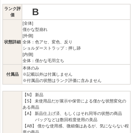
ランク評
B
価
[全体]
僅かな型崩れ
[外側]
状態詳細
全体：色アセ、変色、反り
ショルダーストラップ：押し跡
[内側]
全体：僅かな毛羽立ち
本体のみ
付属品
※記載以外は付属しません
※付属品の状態はランク評価に含みません
【N】 新品
【S】 未使用品だが展示や保管による僅かな状態変化の
ある商品
【A】 新品仕上げ済、もしくはそれ同等の状態の商品
バッグなどは数回程度使用の美品
【AB】 僅かな使用感、微細傷はあるが、気にならない程
度の商品