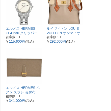
エルメス HERMES
ルイヴィトン LOUIS
CL4.230 クリッパー ナ
VUITTON オンマイサ
在庫数：1
在庫数：1
クレ 腕時計 シェル文字
イドMM ハンドバッグ
115,600円
292,000円
￥
(税込)
￥
(税込)
盤 ベゼル12Pダイヤ レ
2WAY レザー M53825
ディース【中古】
ガレ RFID ベージュ
【中古】
エルメス HERMES ベ
アン スフレ 長財布 ヴ
在庫数：1
ォーエプソン Y刻印 エ
341,000円
￥
(税込)
トゥープ ゴールド金具
【中古】