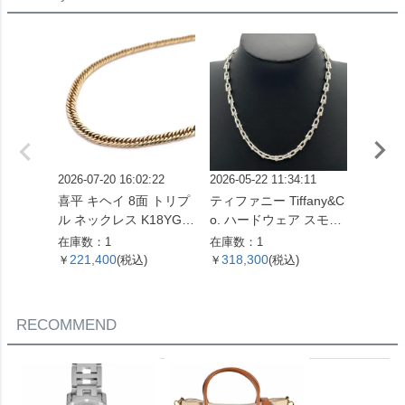
【中古
2026-07-20 16:02:22
2026-05-22 11:34:11
2026-07
喜平 キヘイ 8面 トリプ
ティファニー Tiffany&C
ピアス Pt
ル ネックレス K18YG 1
o. ハードウェア スモー
コンビ
0.4g【中古】
ルリンク ネックレス 60
在庫数：1
在庫数：1
在庫数：
153093 SV925 42.4g シ
221,400
318,300
51,0
￥
(税込)
￥
(税込)
￥
ルバー レディース【中
古】
RECOMMEND