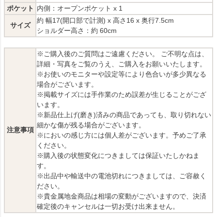
ポケット
内側：オープンポケット x 1
約 幅17(開口部で計測) x 高さ16 x 奥行7.5cm
サイズ
ショルダー高さ：約 60cm
※ご購入後のご質問はご遠慮ください。 ご不明な点は、
詳細・写真をご覧のうえ、ご購入をお願いいたします。
※お使いのモニターや設定等により色合いが多少異なる
場合がございます。
※掲載サイズには手作業のため誤差が生じることがござ
います。
※新品仕上げ(磨き)済みの商品であっても、取り切れない
細かな傷が残る場合がございます。
注意事項
※においの感じ方には個人差がございます。予めご了承
ください。
※購入後の状態変化につきましては保証いたしかねま
す。
※出品中や輸送中の電池切れにつきましては、ご容赦く
ださい。
※貴金属地金商品は相場の変動がございますので、決済
確定後のキャンセルは一切お受け出来ません。