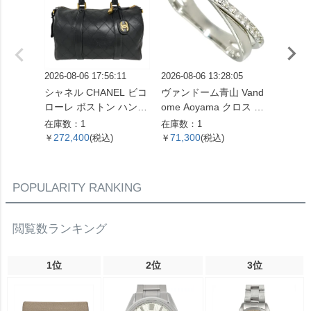
2026-08-06 17:56:11
2026-08-06 13:28:05
2026-08
シャネル CHANEL ビコ
ヴァンドーム青山 Vand
グッチ 
ローレ ボストン ハンド
ome Aoyama クロス モ
リング 
バッグ レザー ブラック
チーフ リング 指輪 ダイ
G 3.
在庫数：1
在庫数：1
在庫数：
ゴールド金具 ココマー
ヤモンド 0.16ct 約13号
ド レ
272,400
71,300
90,9
￥
(税込)
￥
(税込)
￥
ク 7桁4番台 レディース
K18WG 3.3g ホワイト
【中古】
ゴールド レディース
【中古】
POPULARITY RANKING
閲覧数ランキング
1位
2位
3位