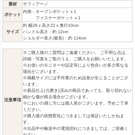
素材
サフィアーノ
内側：オープンポケット x 1
ポケット
ファスナーポケット x 1
約 幅28 x 高さ22 x 奥行10cm
サイズ
ハンドル高さ：約 12cm
ショルダー長さ(最長)：約 114cm
※ご購入後のご質問はご遠慮ください。 ご不明な点は、
詳細・写真をご覧のうえ、ご購入をお願いいたします。
※お使いのモニターや設定等により色合いが多少異なる
場合がございます。
※掲載サイズには手作業のため誤差が生じることがござ
います。
※新品仕上げ(磨き)済みの商品であっても、取り切れない
細かな傷が残る場合がございます。
注意事項
※においの感じ方には個人差がございます。予めご了承
ください。
※購入後の状態変化につきましては保証いたしかねま
す。
※出品中や輸送中の電池切れにつきましては、ご容赦く
ださい。