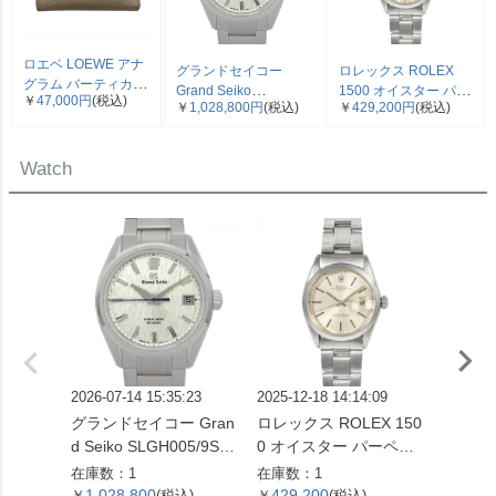
ロエベ LOEWE アナ
グランドセイコー
ロレックス ROLEX
グラム バーティカル
Grand Seiko
1500 オイスター パー
￥
47,000円
(税込)
三つ折り財布 ベージ
￥
1,028,800円
(税込)
￥
429,200円
(税込)
SLGH005/9SA5-00C0
ペチュアル デイト 腕
ュ シルバー金具【中
エボリューション 9 コ
時計 シルバー文字盤 7
古】
レクション 腕時計 シ
桁 2番台 OH済 メンズ
Watch
ルバー文字盤 白樺 SS
【中古】
メンズ【中古】
2026-07-14 15:35:23
2025-12-18 14:14:09
2026-04
グランドセイコー Gran
ロレックス ROLEX 150
ロレック
d Seiko SLGH005/9SA5
0 オイスター パーペチ
73G 
-00C0 エボリューショ
ュアル デイト 腕時計 シ
番 腕
在庫数：1
在庫数：1
在庫数：
ン 9 コレクション 腕時
ルバー文字盤 7桁 2番台
字盤 1
1,028,800
429,200
899,
￥
(税込)
￥
(税込)
￥