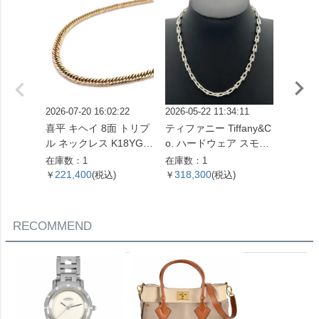
2026-07-20 16:02:22
2026-05-22 11:34:11
2026-07
喜平 キヘイ 8面 トリプ
ティファニー Tiffany&C
ピアス Pt
ル ネックレス K18YG 1
o. ハードウェア スモー
コンビ
0.4g【中古】
ルリンク ネックレス 60
在庫数：1
在庫数：1
在庫数：
153093 SV925 42.4g シ
221,400
318,300
51,0
￥
(税込)
￥
(税込)
￥
ルバー レディース【中
古】
RECOMMEND