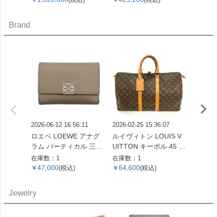
計 シルバー文字盤 白樺
OH済 メンズ【中古】
レディ
SS メンズ【中古】
Brand
2026-06-12 16:56:11
2026-02-25 15:36:07
2026-06
ロエベ LOEWE アナグ
ルイヴィトン LOUIS V
ルイヴィ
ラム バーティカル 三つ
UITTON キーポル 45 ボ
UITT
折り財布 ベージュ シル
ストンバッグ モノグラ
エヴィ
在庫数：1
在庫数：1
在庫数：
バー金具【中古】
ム キャンバス M41428
財布 
47,000
64,600
14,6
￥
(税込)
￥
(税込)
￥
SP0961【中古】
バス M
ゴールド
Jewelry
【中古