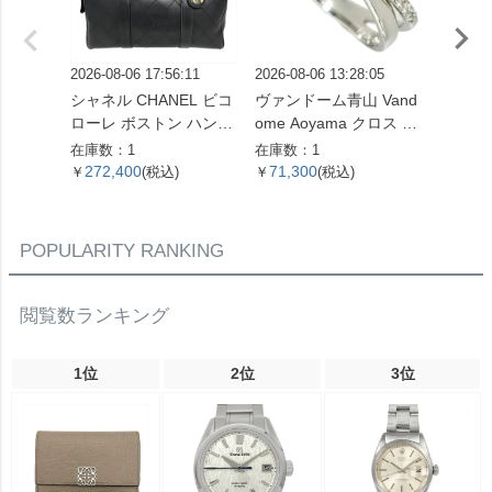
2026-08-06 17:56:11
2026-08-06 13:28:05
2026-08
シャネル CHANEL ビコ
ヴァンドーム青山 Vand
グッチ 
ローレ ボストン ハンド
ome Aoyama クロス モ
リング 
バッグ レザー ブラック
チーフ リング 指輪 ダイ
G 3.
在庫数：1
在庫数：1
在庫数：
ゴールド金具 ココマー
ヤモンド 0.16ct 約13号
ド レ
272,400
71,300
90,9
￥
(税込)
￥
(税込)
￥
ク 7桁4番台 レディース
K18WG 3.3g ホワイト
【中古】
ゴールド レディース
【中古】
POPULARITY RANKING
閲覧数ランキング
1位
2位
3位