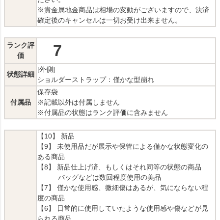
※貴金属地金商品は相場の変動がございますので、決済
確定後のキャンセルは一切お受け出来ません。
ランク評
7
価
[外側]
状態詳細
ショルダーストラップ：僅かな型崩れ
保存袋
付属品
※記載以外は付属しません
※付属品の状態はランク評価に含みません
【10】 新品
【9】 未使用品だが展示や保管による僅かな状態変化の
ある商品
【8】 新品仕上げ済、もしくはそれ同等の状態の商品
バッグなどは数回程度使用の美品
【7】 僅かな使用感、微細傷はあるが、気にならない程
度の商品
【6】 日常的に使用していたような使用感や傷などが見
られる商品