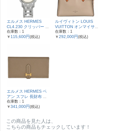
エルメス HERMES
ルイヴィトン LOUIS
CL4.230 クリッパー ナ
VUITTON オンマイサ
在庫数：1
在庫数：1
クレ 腕時計 シェル文字
イドMM ハンドバッグ
115,600円
292,000円
￥
(税込)
￥
(税込)
盤 ベゼル12Pダイヤ レ
2WAY レザー M53825
ディース【中古】
ガレ RFID ベージュ
【中古】
エルメス HERMES ベ
アン スフレ 長財布 ヴ
在庫数：1
ォーエプソン Y刻印 エ
341,000円
￥
(税込)
トゥープ ゴールド金具
【中古】
この商品を見た人は、
こちらの商品もチェックしています！