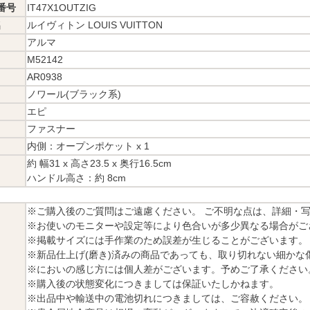
番号
IT47X1OUTZIG
名
ルイヴィトン LOUIS VUITTON
アルマ
M52142
AR0938
ノワール(ブラック系)
エピ
ファスナー
内側：オープンポケット x 1
約 幅31 x 高さ23.5 x 奥行16.5cm
ハンドル高さ：約 8cm
※ご購入後のご質問はご遠慮ください。 ご不明な点は、詳細・
※お使いのモニターや設定等により色合いが多少異なる場合がご
※掲載サイズには手作業のため誤差が生じることがございます。
※新品仕上げ(磨き)済みの商品であっても、取り切れない細かな
※においの感じ方には個人差がございます。予めご了承ください
※購入後の状態変化につきましては保証いたしかねます。
※出品中や輸送中の電池切れにつきましては、ご容赦ください。