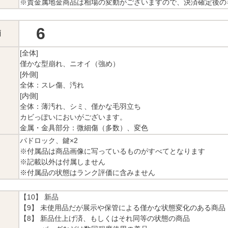
※貴金属地金商品は相場の変動がございますので、決済確定後の
6
価
[全体]
僅かな型崩れ、ニオイ（強め）
[外側]
全体：スレ傷、汚れ
[内側]
全体：薄汚れ、シミ、僅かな毛羽立ち
カビっぽいにおいがございます。
金属・金具部分：微細傷（多数）、変色
パドロック、鍵×2
※付属品は商品画像に写っているものがすべてとなります
※記載以外は付属しません
※付属品の状態はランク評価に含みません
【10】 新品
【9】 未使用品だが展示や保管による僅かな状態変化のある商品
【8】 新品仕上げ済、もしくはそれ同等の状態の商品