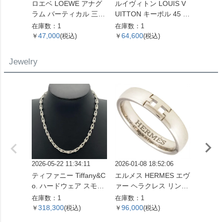
ロエベ LOEWE アナグ
ルイヴィトン LOUIS V
ロエベ 
ラム バーティカル 三つ
UITTON キーポル 45 ボ
ボディ
折り財布 ベージュ シル
ストンバッグ モノグラ
ーバッ
在庫数：1
在庫数：1
在庫数：
バー金具【中古】
ム キャンバス M41428
バー金
47,000
64,600
127,
￥
(税込)
￥
(税込)
￥
SP0961【中古】
ンカー
レディ
Jewelry
2026-05-22 11:34:11
2026-01-08 18:52:06
2026-05
ティファニー Tiffany&C
エルメス HERMES エヴ
喜平 キ
o. ハードウェア スモー
ァー ヘラクレス リング
ネックレス
ルリンク ネックレス 60
指輪 #47 K18WG 3.2g
g 55
在庫数：1
在庫数：1
在庫数：
153093 SV925 42.4g シ
ホワイトゴールド レデ
318,300
96,000
560,
￥
(税込)
￥
(税込)
￥
ルバー レディース【中
ィース【中古】