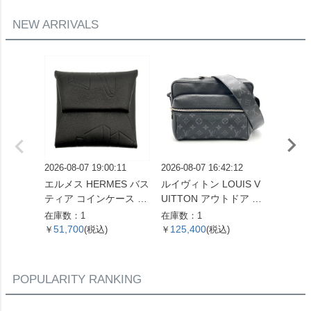
NEW ARRIVALS
2026-08-07 19:00:11
2026-08-07 16:42:12
2026-08
エルメス HERMES バス
ルイヴィトン LOUIS V
セリーヌ
ティア コインケース ス
UITTON アウトドア メ
ダム ミ
イフト X刻印 ノワール
ッセンジャー PM ショ
ドバッグ
在庫数：1
在庫数：1
在庫数：
THE NATURE OF MEN
ルダーバッグ タイガ ラ
ラウン
51,700
125,400
29,2
￥
(税込)
￥
(税込)
￥
【中古】
マ M30233 ノワール F
ブレム
O5109 メンズ【中古】
古】
POPULARITY RANKING