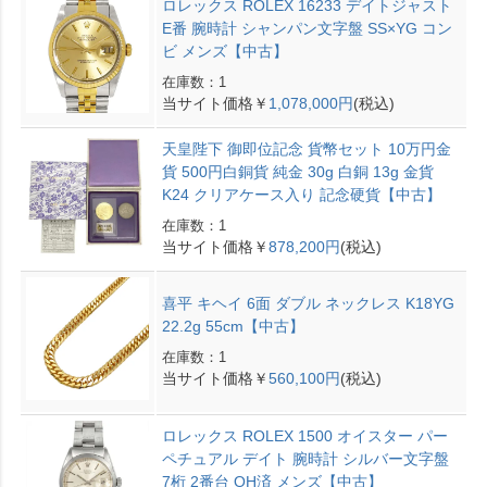
ロレックス ROLEX 16233 デイトジャスト
E番 腕時計 シャンパン文字盤 SS×YG コン
ビ メンズ【中古】
在庫数：1
当サイト価格￥
1,078,000円
(税込)
天皇陛下 御即位記念 貨幣セット 10万円金
貨 500円白銅貨 純金 30g 白銅 13g 金貨
K24 クリアケース入り 記念硬貨【中古】
在庫数：1
当サイト価格￥
878,200円
(税込)
喜平 キヘイ 6面 ダブル ネックレス K18YG
22.2g 55cm【中古】
在庫数：1
当サイト価格￥
560,100円
(税込)
ロレックス ROLEX 1500 オイスター パー
ペチュアル デイト 腕時計 シルバー文字盤
7桁 2番台 OH済 メンズ【中古】