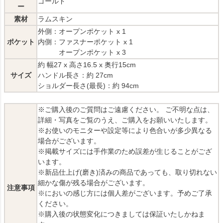
ゴールド
ー
素材
ラムスキン
外側：オープンポケット x 1
ポケット
内側：ファスナーポケット x 1
オープンポケット x 3
約 幅27 x 高さ16.5 x 奥行15cm
サイズ
ハンドル長さ：約 27cm
ショルダー長さ(最長)：約 94cm
※ご購入後のご質問はご遠慮ください。 ご不明な点は、
詳細・写真をご覧のうえ、ご購入をお願いいたします。
※お使いのモニターや設定等により色合いが多少異なる
場合がございます。
※掲載サイズには手作業のため誤差が生じることがござ
います。
※新品仕上げ(磨き)済みの商品であっても、取り切れない
細かな傷が残る場合がございます。
注意事項
※においの感じ方には個人差がございます。予めご了承
ください。
※購入後の状態変化につきましては保証いたしかねま