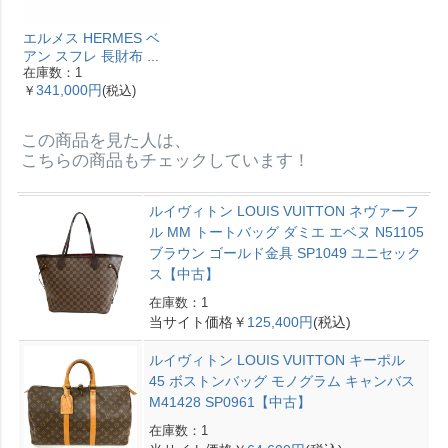
エルメス HERMES ベ
アン スフレ 長財布 ヴ
在庫数：1
ォーエプソン Y刻印 エ
341,000円
￥
(税込)
トゥープ ゴールド金具
【中古】
この商品を見た人は、
こちらの商品もチェックしています！
ルイヴィトン LOUIS VUITTON ネヴァーフ
ル MM トートバッグ ダミエ エベヌ N51105
ブラウン ゴールド金具 SP1049 ユニセック
ス【中古】
在庫数：1
当サイト価格￥
125,400円
(税込)
ルイヴィトン LOUIS VUITTON キーポル
45 ボストンバッグ モノグラム キャンバス
M41428 SP0961【中古】
在庫数：1