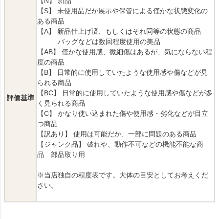
【N】 新品
【S】 未使用品だが展示や保管による僅かな状態変化の
ある商品
【A】 新品仕上げ済、もしくはそれ同等の状態の商品
バッグなどは数回程度使用の美品
【AB】 僅かな使用感、微細傷はあるが、気にならない程
度の商品
【B】 日常的に使用していたような使用感や傷などが見
られる商品
【BC】 日常的に使用していたような使用感や傷などが多
評価基準
く見られる商品
【C】 かなり使い込まれた傷や使用感・劣化などが目立
つ商品
【訳あり】 使用は可能だか、一部に問題のある商品
【ジャンク品】 破れや、動作不可などの機能不能な商
品 部品取り用
※当店独自の程度表です。大体の目安としてお考えくだ
さい。