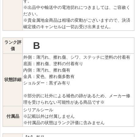
す。
※出品中や輸送中の電池切れにつきましては、ご容赦く
ださい。
※貴金属地金商品は相場の変動がございますので、決済
確定後のキャンセルは一切お受け出来ません。
ランク評
B
価
外側：薄汚れ、擦れ傷、シワ、ステッチに塗料の付着有
底面：擦れ傷、塗料の付着有り
内側：薄汚れ、擦れ傷有
金具：変色、擦れ傷多数有
状態詳細
ショルダー：黒ずみ有り
※部分的に社外による補色の跡があるため、メーカー修
理を受けられない可能性がある商品です※
シリアルシール
付属品
※記載以外は付属しません
※付属品の状態はランク評価に含みません