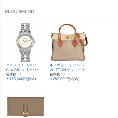
古】
RECOMMEND
エルメス HERMES
ルイヴィトン LOUIS
CL4.230 クリッパー ナ
VUITTON オンマイサ
在庫数：1
在庫数：1
クレ 腕時計 シェル文字
イドMM ハンドバッグ
115,600円
292,000円
￥
(税込)
￥
(税込)
盤 ベゼル12Pダイヤ レ
2WAY レザー M53825
ディース【中古】
ガレ RFID ベージュ
【中古】